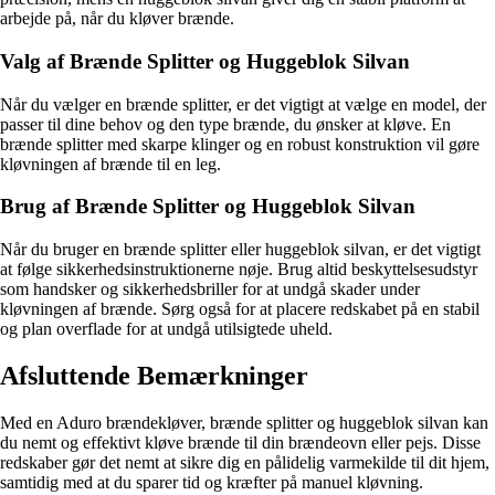
arbejde på, når du kløver brænde.
Valg af Brænde Splitter og Huggeblok Silvan
Når du vælger en brænde splitter, er det vigtigt at vælge en model, der
passer til dine behov og den type brænde, du ønsker at kløve. En
brænde splitter med skarpe klinger og en robust konstruktion vil gøre
kløvningen af brænde til en leg.
Brug af Brænde Splitter og Huggeblok Silvan
Når du bruger en brænde splitter eller huggeblok silvan, er det vigtigt
at følge sikkerhedsinstruktionerne nøje. Brug altid beskyttelsesudstyr
som handsker og sikkerhedsbriller for at undgå skader under
kløvningen af brænde. Sørg også for at placere redskabet på en stabil
og plan overflade for at undgå utilsigtede uheld.
Afsluttende Bemærkninger
Med en Aduro brændekløver, brænde splitter og huggeblok silvan kan
du nemt og effektivt kløve brænde til din brændeovn eller pejs. Disse
redskaber gør det nemt at sikre dig en pålidelig varmekilde til dit hjem,
samtidig med at du sparer tid og kræfter på manuel kløvning.