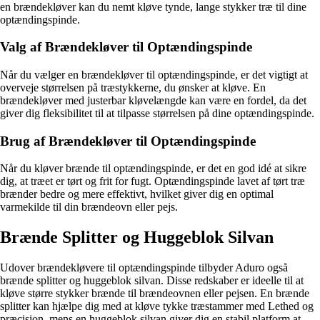
en brændekløver kan du nemt kløve tynde, lange stykker træ til dine
optændingspinde.
Valg af Brændekløver til Optændingspinde
Når du vælger en brændekløver til optændingspinde, er det vigtigt at
overveje størrelsen på træstykkerne, du ønsker at kløve. En
brændekløver med justerbar kløvelængde kan være en fordel, da det
giver dig fleksibilitet til at tilpasse størrelsen på dine optændingspinde.
Brug af Brændekløver til Optændingspinde
Når du kløver brænde til optændingspinde, er det en god idé at sikre
dig, at træet er tørt og frit for fugt. Optændingspinde lavet af tørt træ
brænder bedre og mere effektivt, hvilket giver dig en optimal
varmekilde til din brændeovn eller pejs.
Brænde Splitter og Huggeblok Silvan
Udover brændekløvere til optændingspinde tilbyder Aduro også
brænde splitter og huggeblok silvan. Disse redskaber er ideelle til at
kløve større stykker brænde til brændeovnen eller pejsen. En brænde
splitter kan hjælpe dig med at kløve tykke træstammer med Lethed og
præcision, mens en huggeblok silvan giver dig en stabil platform at