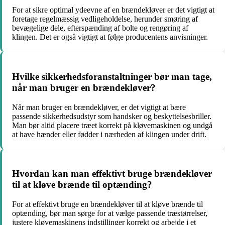
For at sikre optimal ydeevne af en brændekløver er det vigtigt at
foretage regelmæssig vedligeholdelse, herunder smøring af
bevægelige dele, efterspænding af bolte og rengøring af
klingen. Det er også vigtigt at følge producentens anvisninger.
Hvilke sikkerhedsforanstaltninger bør man tage,
når man bruger en brændekløver?
Når man bruger en brændekløver, er det vigtigt at bære
passende sikkerhedsudstyr som handsker og beskyttelsesbriller.
Man bør altid placere træet korrekt på kløvemaskinen og undgå
at have hænder eller fødder i nærheden af klingen under drift.
Hvordan kan man effektivt bruge brændekløver
til at kløve brænde til optænding?
For at effektivt bruge en brændekløver til at kløve brænde til
optænding, bør man sørge for at vælge passende træstørrelser,
justere kløvemaskinens indstillinger korrekt og arbejde i et