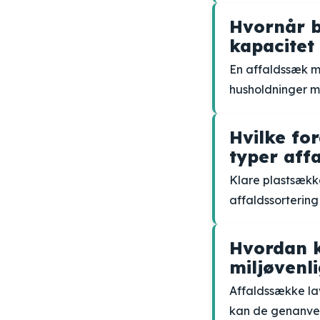
Hvornår 
kapacitet 
En affaldssæk me
husholdninger me
Hvilke for
typer aff
Klare plastsække
affaldssortering
Hvordan 
miljøvenl
Affaldssække la
kan de genanven