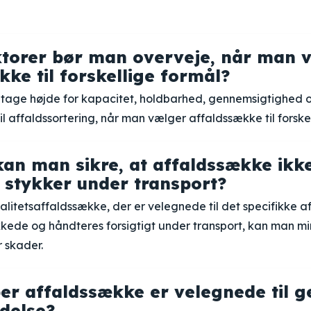
ktorer bør man overveje, når man 
kke til forskellige formål?
t tage højde for kapacitet, holdbarhed, gennemsigtighed 
til affaldssortering, når man vælger affaldssække til forske
an man sikre, at affaldssække ikk
i stykker under transport?
litetsaffaldssække, der er velegnede til det specifikke af
kkede og håndteres forsigtigt under transport, kan man mi
r skader.
per affaldssække er velegnede til 
delse?