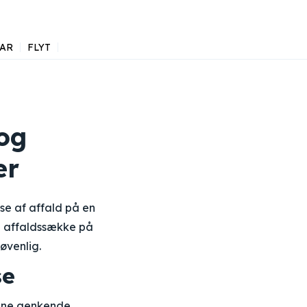
AR
FLYT
 og
er
se af affald på en
ge affaldssække på
øvenlig.
se
kunne genkende