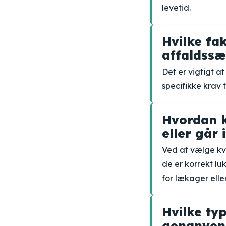
levetid.
Hvilke fa
affaldssæ
Det er vigtigt a
specifikke krav 
Hvordan k
eller går 
Ved at vælge kva
de er korrekt lu
for lækager elle
Hvilke ty
genanven