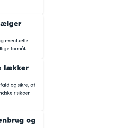
vælger
og eventuelle
llige formål.
e lækker
fald og sikre, at
ndske risikoen
genbrug og