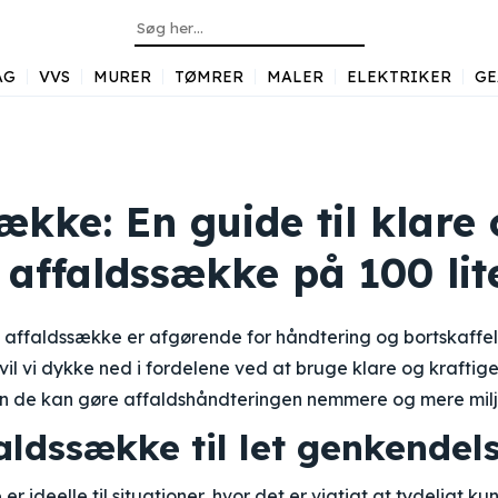
AG
VVS
MURER
TØMRER
MALER
ELEKTRIKER
GE
ække: En guide til klare
 affaldssække på 100 lit
 affaldssække er afgørende for håndtering og bortskaffel
vil vi dykke ned i fordelene ved at bruge klare og krafti
dan de kan gøre affaldshåndteringen nemmere og mere milj
aldssække til let genkendel
r ideelle til situationer, hvor det er vigtigt at tydeligt 