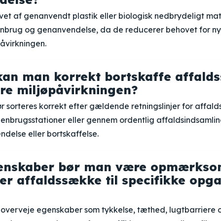
et af genanvendt plastik eller biologisk nedbrydeligt mat
enbrug og genanvendelse, da de reducerer behovet for ny
åvirkningen.
an man korrekt bortskaffe affald
re miljøpåvirkningen?
 sorteres korrekt efter gældende retningslinjer for affal
enbrugsstationer eller gennem ordentlig affaldsindsamling
delse eller bortskaffelse.
genskaber bør man være opmærksom
r affaldssække til specifikke opga
t overveje egenskaber som tykkelse, tæthed, lugtbarriere 