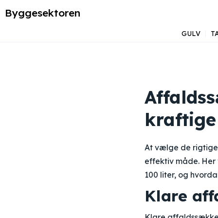
Byggesektoren
GULV
T
Affaldss
kraftige
At vælge de rigtige
effektiv måde. Her 
100 liter, og hvor
Klare aff
Klare affaldssække e