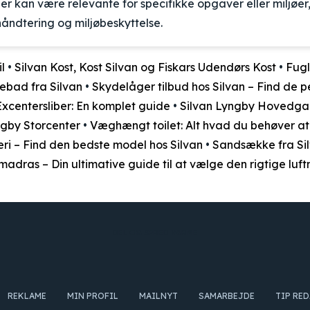
der kan være relevante for specifikke opgaver eller miljøer, 
håndtering og miljøbeskyttelse.
l
•
Silvan Kost, Kost Silvan og Fiskars Udendørs Kost
•
Fugl
lebad fra Silvan
•
Skydelåger tilbud hos Silvan – Find de 
xcentersliber: En komplet guide
•
Silvan Lyngby Hovedgad
gby Storcenter
•
Væghængt toilet: Alt hvad du behøver at
ri – Find den bedste model hos Silvan
•
Sandsække fra Silv
madras – Din ultimative guide til at vælge den rigtige luf
DEL OG SPRED VARME
REKLAME
MIN PROFIL
MAILNYT
SAMARBEJDE
TIP RE