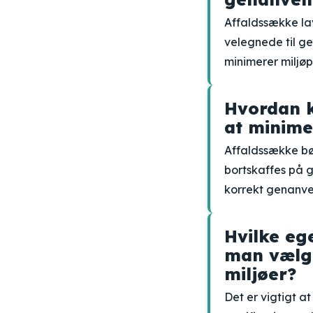
Affaldssække lav
velegnede til g
minimerer miljøp
Hvordan k
at minime
Affaldssække bør
bortskaffes på g
korrekt genanven
Hvilke e
man vælge
miljøer?
Det er vigtigt a