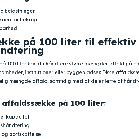
ge belastninger
ikoen for lækage
barhed
kke på 100 liter til effektiv
åndtering
å 100 liter kan du håndtere større mængder affald på en 
rksomheder, institutioner eller byggepladser. Disse affaldssæ
lig mængde affald, samtidig med at de er lette at håndt
 affaldssække på 100 liter:
øj kapacitet
dshåndtering
 og bortskaffelse