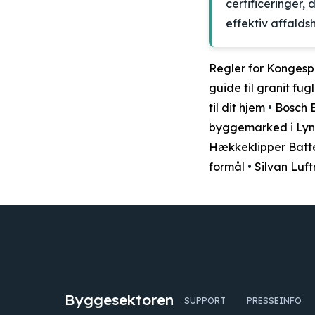
certificeringer, 
effektiv affalds
Regler for Kongespi
guide til granit fug
til dit hjem
•
Bosch E
byggemarked i Lyn
Hækkeklipper Batte
formål
•
Silvan Luft
Byggesektoren
SUPPORT
PRESSEINFO