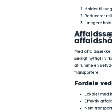
Holder til tun
Reducerer ris
Længere hold
Affaldssæ
affaldsh
Med affaldssække p
særligt nyttigt i vi
at rumme en betyde
transportere.
Fordele ved
Lokaler med h
Effektiv affal
Nem transport