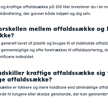
og kraftige affaldssække på 100 liter investerer du i en m
håndtering, der gavner både miljøet og dig selv.
orskellen mellem affaldssække og 
ække?
generelt lavet af plastik og bruges til at indeholde affald
gennemsigtige og ofte foretrækkes til affaldssortering, d
ificere indholdet.
dskiller kraftige affaldssække sig 
ge affaldssække?
ssække er tykkere og mere holdbare end almindelige affal
de til tungere eller skarpe genstande, der kan gennembr