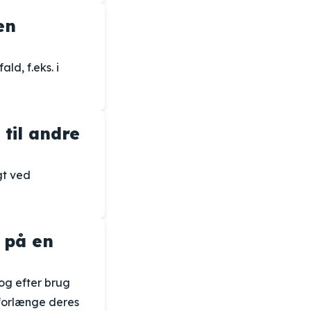
en
ld, f.eks. i
 til andre
gt ved
 på en
og efter brug
 forlænge deres