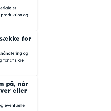
eriale er
 produktion og
ssække for
dshåndtering og
 for at sikre
 på, når
ver eller
og eventuelle