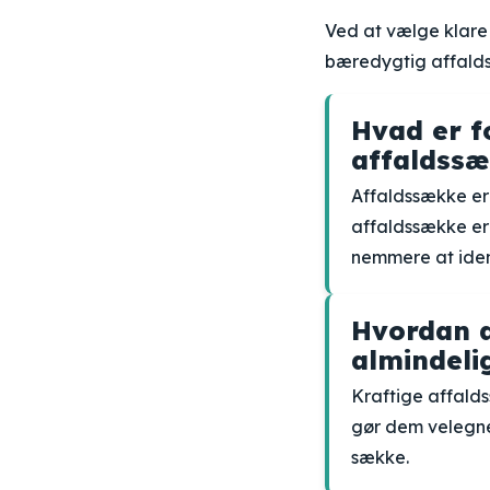
Ved at vælge klare 
bæredygtig affalds
Hvad er f
affaldss
Affaldssække er 
affaldssække er 
nemmere at ident
Hvordan a
almindeli
Kraftige affald
gør dem velegne
sække.