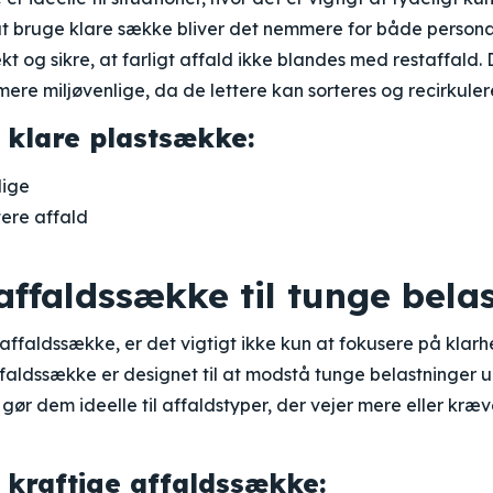
at bruge klare sække bliver det nemmere for både person
ekt og sikre, at farligt affald ikke blandes med restaffald.
ere miljøvenlige, da de lettere kan sorteres og recirkuler
 klare plastsække:
lige
tere affald
affaldssække til tunge bela
affaldssække, er det vigtigt ikke kun at fokusere på kla
ffaldssække er designet til at modstå tunge belastninger u
 gør dem ideelle til affaldstyper, der vejer mere eller kræv
 kraftige affaldssække: