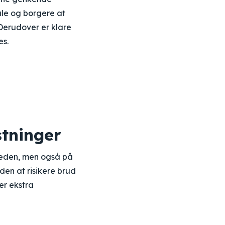
ale og borgere at
 Derudover er klare
es.
stninger
rheden, men også på
den at risikere brud
er ekstra