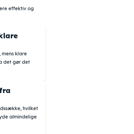
ere effektiv og
klare
, mens klare
a det gør det
fra
dssække, hvilket
yde almindelige