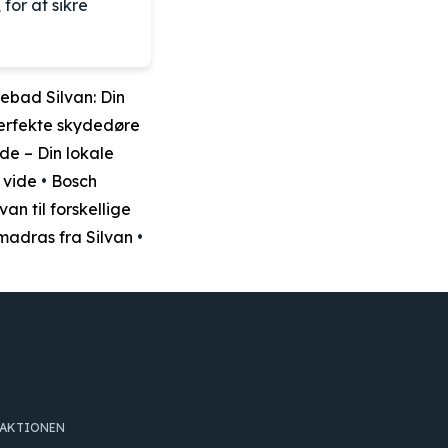
for at sikre
ebad Silvan: Din
perfekte skydedøre
e – Din lokale
 vide
•
Bosch
an til forskellige
tmadras fra Silvan
•
DAKTIONEN