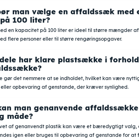
bør man vælge en affaldssæk med 
på 100 liter?
d en kapacitet på 100 liter er ideel til større mængder affa
d flere personer eller til større rengøringsopgaver.
dele har klare plastsække i forhold
aldssække?
 gør det nemmere at se indholdet, hvilket kan være nytti
 eller opbevaring af genstande, der kræver synlighed.
kan man genanvende affaldssække
ig måde?
vet af genanvendt plastik kan være et bæredygtigt valg, 
des igen eller bruges til opbevaring af genstande for at