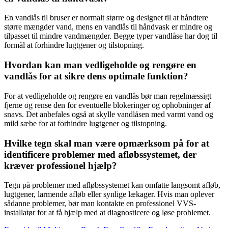
En vandlås til bruser er normalt større og designet til at håndtere
større mængder vand, mens en vandlås til håndvask er mindre og
tilpasset til mindre vandmængder. Begge typer vandlåse har dog til
formål at forhindre lugtgener og tilstopning.
Hvordan kan man vedligeholde og rengøre en
vandlås for at sikre dens optimale funktion?
For at vedligeholde og rengøre en vandlås bør man regelmæssigt
fjerne og rense den for eventuelle blokeringer og ophobninger af
snavs. Det anbefales også at skylle vandlåsen med varmt vand og
mild sæbe for at forhindre lugtgener og tilstopning.
Hvilke tegn skal man være opmærksom på for at
identificere problemer med afløbssystemet, der
kræver professionel hjælp?
Tegn på problemer med afløbssystemet kan omfatte langsomt afløb,
lugtgener, larmende afløb eller synlige lækager. Hvis man oplever
sådanne problemer, bør man kontakte en professionel VVS-
installatør for at få hjælp med at diagnosticere og løse problemet.