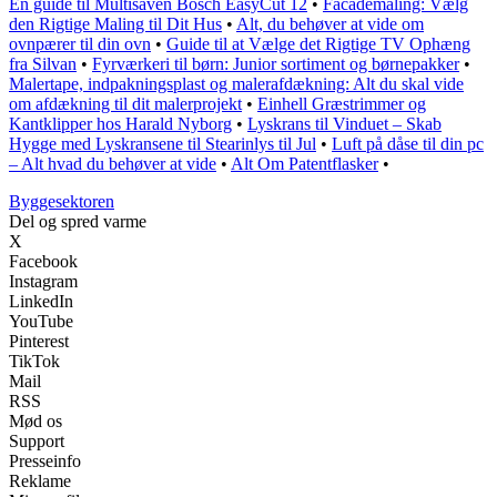
En guide til Multisaven Bosch EasyCut 12
•
Facademaling: Vælg
den Rigtige Maling til Dit Hus
•
Alt, du behøver at vide om
ovnpærer til din ovn
•
Guide til at Vælge det Rigtige TV Ophæng
fra Silvan
•
Fyrværkeri til børn: Junior sortiment og børnepakker
•
Malertape, indpakningsplast og malerafdækning: Alt du skal vide
om afdækning til dit malerprojekt
•
Einhell Græstrimmer og
Kantklipper hos Harald Nyborg
•
Lyskrans til Vinduet – Skab
Hygge med Lyskransene til Stearinlys til Jul
•
Luft på dåse til din pc
– Alt hvad du behøver at vide
•
Alt Om Patentflasker
•
Byggesektoren
Del og spred varme
X
Facebook
Instagram
LinkedIn
YouTube
Pinterest
TikTok
Mail
RSS
Mød os
Support
Presseinfo
Reklame