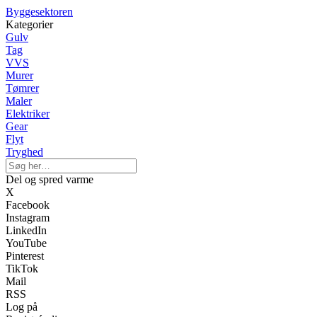
Byggesektoren
Kategorier
Gulv
Tag
VVS
Murer
Tømrer
Maler
Elektriker
Gear
Flyt
Tryghed
Del og spred varme
X
Facebook
Instagram
LinkedIn
YouTube
Pinterest
TikTok
Mail
RSS
Log på