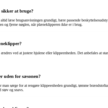
 sikker at bruge?
 altid læse brugsanvisningen grundigt, bære passende beskyttelsesudsty
ren og fjerne nøglen, når plæneklipperen ikke er i brug.
æneklipper?
 ændres ved at justere hjulene eller klippeenheden. Det anbefales at st
r uden for sæsonen?
man sørge for at rengøre klippeenheden grundigt, tømme brændstoftank
d støv og snavs.