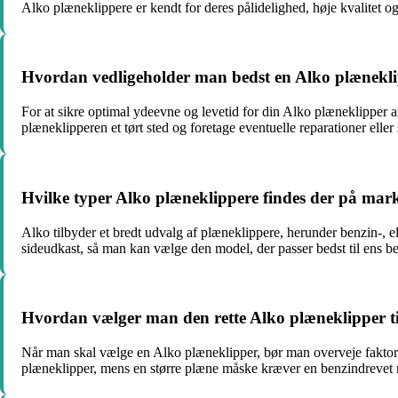
Alko plæneklippere er kendt for deres pålidelighed, høje kvalitet og 
Hvordan vedligeholder man bedst en Alko plænekl
For at sikre optimal ydeevne og levetid for din Alko plæneklipper an
plæneklipperen et tørt sted og foretage eventuelle reparationer eller
Hvilke typer Alko plæneklippere findes der på mar
Alko tilbyder et bredt udvalg af plæneklippere, herunder benzin-, 
sideudkast, så man kan vælge den model, der passer bedst til ens b
Hvordan vælger man den rette Alko plæneklipper ti
Når man skal vælge en Alko plæneklipper, bør man overveje faktorer 
plæneklipper, mens en større plæne måske kræver en benzindrevet m