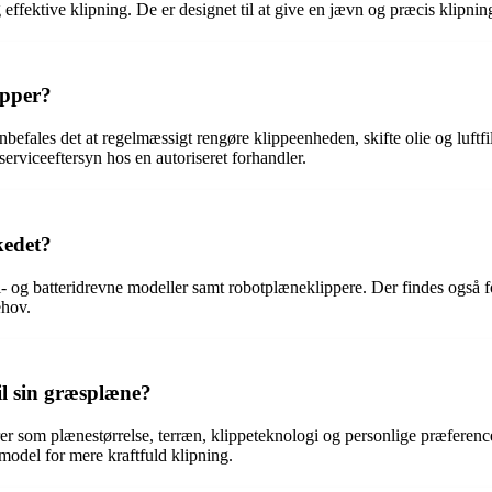
effektive klipning. De er designet til at give en jævn og præcis klipning
ipper?
befales det at regelmæssigt rengøre klippeenheden, skifte olie og luftfi
 serviceeftersyn hos en autoriseret forhandler.
kedet?
el- og batteridrevne modeller samt robotplæneklippere. Der findes også 
ehov.
l sin græsplæne?
som plænestørrelse, terræn, klippeteknologi og personlige præferencer. 
odel for mere kraftfuld klipning.