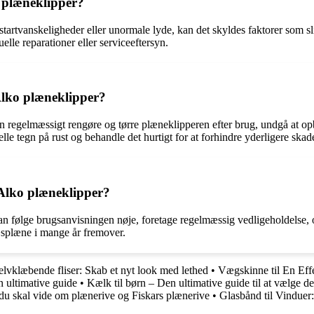
 plæneklipper?
rtvanskeligheder eller unormale lyde, kan det skyldes faktorer som slidte
uelle reparationer eller serviceeftersyn.
Alko plæneklipper?
 regelmæssigt rengøre og tørre plæneklipperen efter brug, undgå at opbe
lle tegn på rust og behandle det hurtigt for at forhindre yderligere skad
 Alko plæneklipper?
 man følge brugsanvisningen nøje, foretage regelmæssig vedligeholdelse
æsplæne i mange år fremover.
elvklæbende fliser: Skab et nyt look med lethed
•
Vægskinne til En Eff
n ultimative guide
•
Kælk til børn – Den ultimative guide til at vælge de
du skal vide om plænerive og Fiskars plænerive
•
Glasbånd til Vinduer: