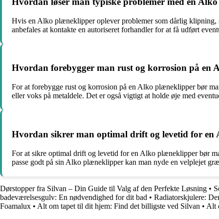
Hvordan løser man typiske problemer med en Alko
Hvis en Alko plæneklipper oplever problemer som dårlig klipning, sta
anbefales at kontakte en autoriseret forhandler for at få udført event
Hvordan forebygger man rust og korrosion på en 
For at forebygge rust og korrosion på en Alko plæneklipper bør man
eller voks på metaldele. Det er også vigtigt at holde øje med eventue
Hvordan sikrer man optimal drift og levetid for en
For at sikre optimal drift og levetid for en Alko plæneklipper bør
passe godt på sin Alko plæneklipper kan man nyde en velplejet gr
Dørstopper fra Silvan – Din Guide til Valg af den Perfekte Løsning
•
S
badeværelsesgulv: En nødvendighed for dit bad
•
Radiatorskjulere: De
Foamalux
•
Alt om tapet til dit hjem: Find det billigste ved Silvan
•
Alt 