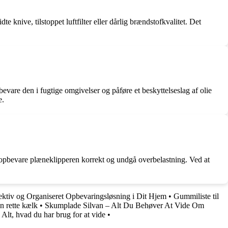
 knive, tilstoppet luftfilter eller dårlig brændstofkvalitet. Det
vare den i fugtige omgivelser og påføre et beskyttelseslag af olie
e.
, opbevare plæneklipperen korrekt og undgå overbelastning. Ved at
ektiv og Organiseret Opbevaringsløsning i Dit Hjem
•
Gummiliste til
n rette kælk
•
Skumplade Silvan – Alt Du Behøver At Vide Om
 Alt, hvad du har brug for at vide
•