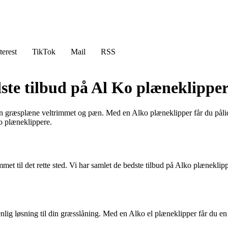
terest
TikTok
Mail
RSS
ste tilbud på Al Ko plæneklippe
din græsplæne veltrimmet og pæn. Med en Alko plæneklipper får du pålid
o plæneklippere.
et til det rette sted. Vi har samlet de bedste tilbud på Alko plæneklip
enlig løsning til din græsslåning. Med en Alko el plæneklipper får du e