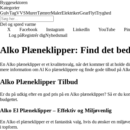
Byggesektoren
Kategorier
Gulv
Tag
VVS
Murer
Tømrer
Maler
Elektriker
Gear
Flyt
Tryghed
Del og spred varme
X
Facebook
Instagram
LinkedIn
YouTube
Pin
Log på
Registrér dig
Nyhedsmail
Alko Plæneklipper: Find det bed
En Alko plæneklipper er et kvalitetsvalg, når det kommer til at holde 
mere information om Al Ko plæneklippere og finde gode tilbud på Alk
Alko Plæneklipper Tilbud
Er du på udkig efter en god pris på en Alko plæneklipper? Så er du komm
budgettet.
Alko El Plæneklipper – Effektiv og Miljøvenlig
En Alko el plæneklipper er et fantastisk valg, hvis du ønsker en miljøv
i topform.