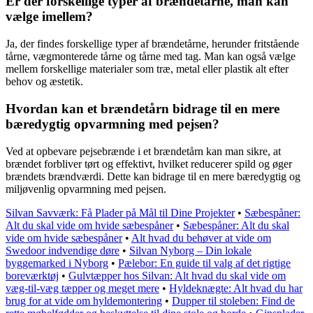
Er der forskellige typer af brændetårne, man kan
vælge imellem?
Ja, der findes forskellige typer af brændetårne, herunder fritstående
tårne, vægmonterede tårne og tårne med tag. Man kan også vælge
mellem forskellige materialer som træ, metal eller plastik alt efter
behov og æstetik.
Hvordan kan et brændetårn bidrage til en mere
bæredygtig opvarmning med pejsen?
Ved at opbevare pejsebrænde i et brændetårn kan man sikre, at
brændet forbliver tørt og effektivt, hvilket reducerer spild og øger
brændets brændværdi. Dette kan bidrage til en mere bæredygtig og
miljøvenlig opvarmning med pejsen.
Silvan Savværk: Få Plader på Mål til Dine Projekter
•
Sæbespåner:
Alt du skal vide om hvide sæbespåner
•
Sæbespåner: Alt du skal
vide om hvide sæbespåner
•
Alt hvad du behøver at vide om
Swedoor indvendige døre
•
Silvan Nyborg – Din lokale
byggemarked i Nyborg
•
Pælebor: En guide til valg af det rigtige
boreværktøj
•
Gulvtæpper hos Silvan: Alt hvad du skal vide om
væg-til-væg tæpper og meget mere
•
Hyldeknægte: Alt hvad du har
brug for at vide om hyldemontering
•
Dupper til stoleben: Find de