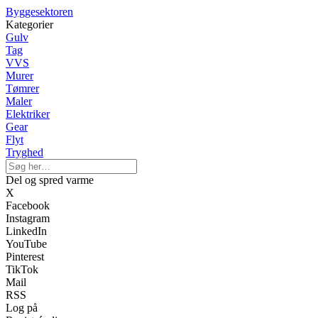
Byggesektoren
Kategorier
Gulv
Tag
VVS
Murer
Tømrer
Maler
Elektriker
Gear
Flyt
Tryghed
Del og spred varme
X
Facebook
Instagram
LinkedIn
YouTube
Pinterest
TikTok
Mail
RSS
Log på