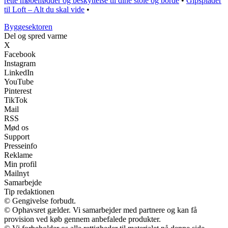
rette møbelfødder og beskyttelse til dine stole og borde
•
Gipsplader
til Loft – Alt du skal vide
•
Byggesektoren
Del og spred varme
X
Facebook
Instagram
LinkedIn
YouTube
Pinterest
TikTok
Mail
RSS
Mød os
Support
Presseinfo
Reklame
Min profil
Mailnyt
Samarbejde
Tip redaktionen
© Gengivelse forbudt.
© Ophavsret gælder. Vi samarbejder med partnere og kan få
provision ved køb gennem anbefalede produkter.