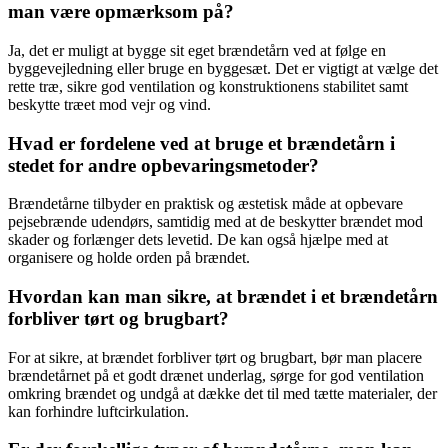
man være opmærksom på?
Ja, det er muligt at bygge sit eget brændetårn ved at følge en
byggevejledning eller bruge en byggesæt. Det er vigtigt at vælge det
rette træ, sikre god ventilation og konstruktionens stabilitet samt
beskytte træet mod vejr og vind.
Hvad er fordelene ved at bruge et brændetårn i
stedet for andre opbevaringsmetoder?
Brændetårne tilbyder en praktisk og æstetisk måde at opbevare
pejsebrænde udendørs, samtidig med at de beskytter brændet mod
skader og forlænger dets levetid. De kan også hjælpe med at
organisere og holde orden på brændet.
Hvordan kan man sikre, at brændet i et brændetårn
forbliver tørt og brugbart?
For at sikre, at brændet forbliver tørt og brugbart, bør man placere
brændetårnet på et godt drænet underlag, sørge for god ventilation
omkring brændet og undgå at dække det til med tætte materialer, der
kan forhindre luftcirkulation.