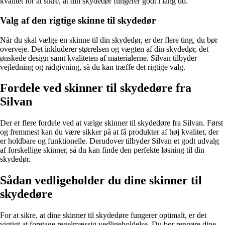
kvalitet for at sikre, at din skydedør fungerer godt i lang tid.
Valg af den rigtige skinne til skydedør
Når du skal vælge en skinne til din skydedør, er der flere ting, du bør
overveje. Det inkluderer størrelsen og vægten af din skydedør, det
ønskede design samt kvaliteten af materialerne. Silvan tilbyder
vejledning og rådgivning, så du kan træffe det rigtige valg.
Fordele ved skinner til skydedøre fra
Silvan
Der er flere fordele ved at vælge skinner til skydedøre fra Silvan. Først
og fremmest kan du være sikker på at få produkter af høj kvalitet, der
er holdbare og funktionelle. Derudover tilbyder Silvan et godt udvalg
af forskellige skinner, så du kan finde den perfekte løsning til din
skydedør.
Sådan vedligeholder du dine skinner til
skydedøre
For at sikre, at dine skinner til skydedøre fungerer optimalt, er det
vigtigt at foretage regelmæssig vedligeholdelse. Du bør rengøre dine