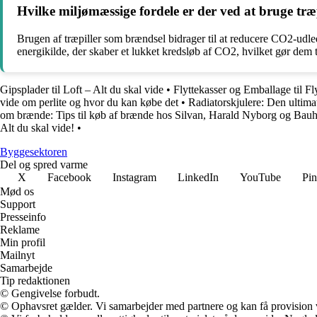
Hvilke miljømæssige fordele er der ved at bruge tr
Brugen af træpiller som brændsel bidrager til at reducere CO2-udled
energikilde, der skaber et lukket kredsløb af CO2, hvilket gør dem t
Gipsplader til Loft – Alt du skal vide
•
Flyttekasser og Emballage til F
vide om perlite og hvor du kan købe det
•
Radiatorskjulere: Den ultima
om brænde: Tips til køb af brænde hos Silvan, Harald Nyborg og Bau
Alt du skal vide!
•
Byggesektoren
Del og spred varme
X
Facebook
Instagram
LinkedIn
YouTube
Pin
Mød os
Support
Presseinfo
Reklame
Min profil
Mailnyt
Samarbejde
Tip redaktionen
© Gengivelse forbudt.
© Ophavsret gælder. Vi samarbejder med partnere og kan få provision