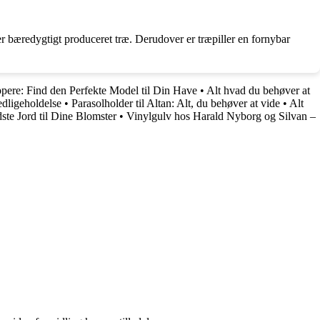
er bæredygtigt produceret træ. Derudover er træpiller en fornybar
pere: Find den Perfekte Model til Din Have
•
Alt hvad du behøver at
edligeholdelse
•
Parasolholder til Altan: Alt, du behøver at vide
•
Alt
te Jord til Dine Blomster
•
Vinylgulv hos Harald Nyborg og Silvan –