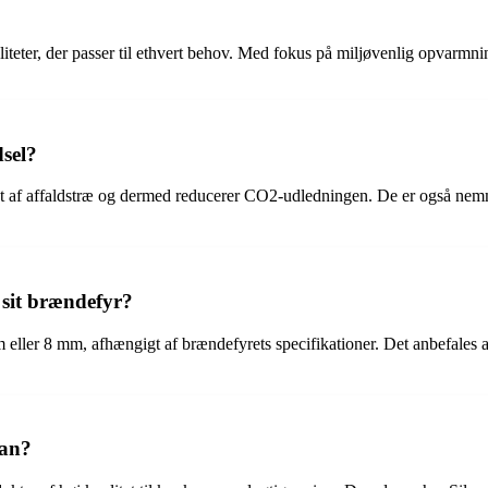
valiteter, der passer til ethvert behov. Med fokus på miljøvenlig opvarmni
dsel?
vet af affaldstræ og dermed reducerer CO2-udledningen. De er også nemm
 sit brændefyr?
 mm eller 8 mm, afhængigt af brændefyrets specifikationer. Det anbefales 
van?