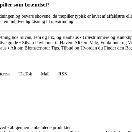
æpiller som brændsel?
ningen og bevare skovene, da træpiller typisk er lavet af affaldstræ ell
il en miljøvenlig løsning til opvarmning.
lytning hos Silvan, Jem og Fix, og Bauhaus
•
Græstrimmere og Kantklip
tive guide
•
Silvan Pavilloner til Haven: Alt Om Valg, Funktioner og V
haus
•
Alt om Blomsterjord: Tips, Tilbud og Hvordan du Finder den Beds
terest
TikTok
Mail
RSS
 ved køb gennem anbefalede produkter.