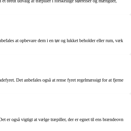
 et bredt udvalg af træpiller i forskellige størrelser og mængder,
anbefales at opbevare dem i en tør og lukket beholder eller rum, væk
ndefyret. Det anbefales også at rense fyret regelmæssigt for at fjerne
et er også vigtigt at vælge træpiller, der er egnet til ens brændeovn