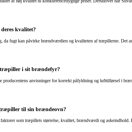
ukter af høj kvalitet til konkurrencedygtige priser. Derudover har Silvan
deres kvalitet?
ng, da fugt kan påvirke brændværdien og kvaliteten af træpillerne. Det 
ræpiller i sit brændefyr?
lge producentens anvisninger for korrekt påfyldning og lufttilførsel i bræ
ræpiller til sin brændeovn?
aktorer som træpillets størrelse, kvalitet, brændværdi og askeindhold. D