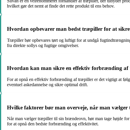
Silvan er en velrenommeret forhandler af træpiller, der tilbyder prod
hvilket gør det nemt at finde det rette produkt til ens behov.
Hvordan opbevarer man bedst træpiller for at sikre 
Træpiller bør opbevares tørt og luftigt for at undgå fugtindtrængni
fra direkte sollys og fugtige omgivelser.
Hvordan kan man sikre en effektiv forbrænding af t
For at opnå en effektiv forbrænding af træpiller er det vigtigt at fø
eventuel askedannelse og sikre optimal drift.
Hvilke faktorer bør man overveje, når man vælger t
Når man vælger træpiller til sin brændeovn, bør man tage højde for f
for at opnå den bedste forbrænding og effektivitet.