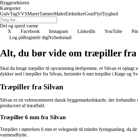
Byggesektoren
Kategorier
Gulv
Tag
VVS
Murer
Tømrer
Maler
Elektriker
Gear
Flyt
Tryghed
Del og spred varme
X
Facebook
Instagram
LinkedIn
YouTube
Pin
Log på
Registrér dig
Nyhedsmail
Alt, du bør vide om træpiller fra
Skal du bruge træpiller til opvarmning derhjemme, er Silvan et oplagt s
dykker ned i træpiller fra Silvan, herunder 6 mm træpiller i Køge og S
Træpiller fra Silvan
Silvan er en velrenommeret dansk byggemarkedskæde, der forhandler et br
produceret af træaffald.
Træpiller 6 mm fra Silvan
Træpiller i størrelsen 6 mm er velegnede til mindre fyringsanlæg, da de
varmeudbytte.