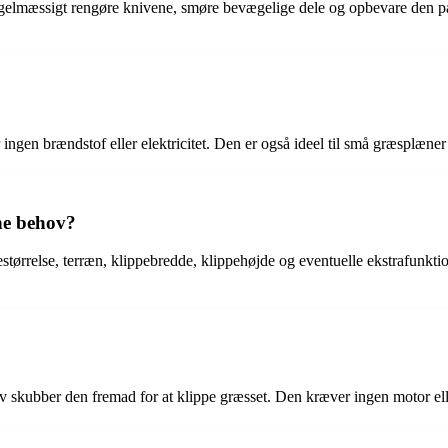
gelmæssigt rengøre knivene, smøre bevægelige dele og opbevare den på et
ngen brændstof eller elektricitet. Den er også ideel til små græsplæner
ne behov?
tørrelse, terræn, klippebredde, klippehøjde og eventuelle ekstrafunktio
skubber den fremad for at klippe græsset. Den kræver ingen motor eller 