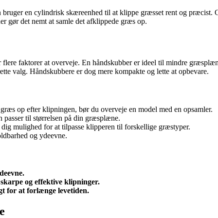
n bruger en cylindrisk skæreenhed til at klippe græsset rent og præcist. 
r gør det nemt at samle det afklippede græs op.
flere faktorer at overveje. En håndskubber er ideel til mindre græsplæn
 rette valg. Håndskubbere er dog mere kompakte og lette at opbevare.
e græs op efter klipningen, bør du overveje en model med en opsamler.
 passer til størrelsen på din græsplæne.
ig mulighed for at tilpasse klipperen til forskellige græstyper.
holdbarhed og ydeevne.
ydeevne.
skarpe og effektive klipninger.
t for at forlænge levetiden.
e