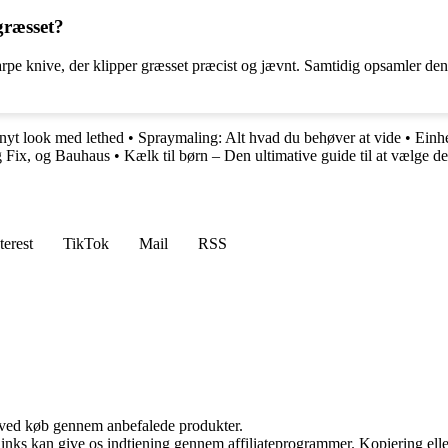
græsset?
pe knive, der klipper græsset præcist og jævnt. Samtidig opsamler den d
 nyt look med lethed
•
Spraymaling: Alt hvad du behøver at vide
•
Einhe
g Fix, og Bauhaus
•
Kælk til børn – Den ultimative guide til at vælge de
terest
TikTok
Mail
RSS
 ved køb gennem anbefalede produkter.
 links kan give os indtjening gennem affiliateprogrammer. Kopiering elle