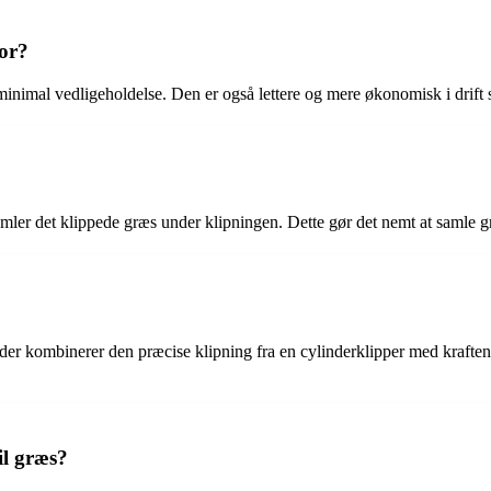
or?
inimal vedligeholdelse. Den er også lettere og mere økonomisk i drif
ler det klippede græs under klipningen. Dette gør det nemt at samle g
r kombinerer den præcise klipning fra en cylinderklipper med kraften fr
il græs?