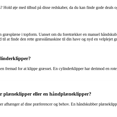
ris? Hold øje med tilbud på disse redskaber, da du kan finde gode deal
in græsplæne i topform. Uanset om du foretrækker en manuel håndskubber
d til at finde den rette græsslåmaskine til din have og nyd en velplejet 
linderklipper?
n fremad for at klippe græsset. En cylinderklipper har derimod en rote
r plæneklipper eller en håndplæneklipper?
r afhænger af dine præferencer og behov. En håndskubber plæneklipper