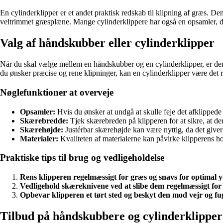
En cylinderklipper er et andet praktisk redskab til klipning af græs. De
veltrimmet græsplæne. Mange cylinderklippere har også en opsamler, de
Valg af håndskubber eller cylinderklipper
Når du skal vælge mellem en håndskubber og en cylinderklipper, er der 
du ønsker præcise og rene klipninger, kan en cylinderklipper være det
Nøglefunktioner at overveje
Opsamler:
Hvis du ønsker at undgå at skulle feje det afklipped
Skærebredde:
Tjek skærebreden på klipperen for at sikre, at den
Skærehøjde:
Justérbar skærehøjde kan være nyttig, da det giver d
Materialer:
Kvaliteten af materialerne kan påvirke klipperens 
Praktiske tips til brug og vedligeholdelse
Rens klipperen regelmæssigt for græs og snavs for optimal 
Vedligehold skæreknivene ved at slibe dem regelmæssigt for 
Opbevar klipperen et tørt sted og beskyt den mod vejr og fug
Tilbud på håndskubbere og cylinderklipper