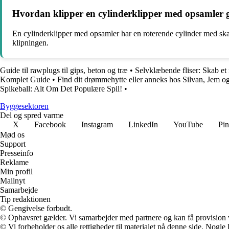
Hvordan klipper en cylinderklipper med opsamler 
En cylinderklipper med opsamler har en roterende cylinder med skar
klipningen.
Guide til rawplugs til gips, beton og træ
•
Selvklæbende fliser: Skab et
Komplet Guide
•
Find dit drømmehytte eller anneks hos Silvan, Jem o
Spikeball: Alt Om Det Populære Spil!
•
Byggesektoren
Del og spred varme
X
Facebook
Instagram
LinkedIn
YouTube
Pin
Mød os
Support
Presseinfo
Reklame
Min profil
Mailnyt
Samarbejde
Tip redaktionen
© Gengivelse forbudt.
© Ophavsret gælder. Vi samarbejder med partnere og kan få provision
© Vi forbeholder os alle rettigheder til materialet på denne side. Nogle