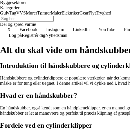
Byggesektoren
Kategorier
Gulv
Tag
VVS
Murer
Tømrer
Maler
Elektriker
Gear
Flyt
Tryghed
Del og spred varme
X
Facebook
Instagram
LinkedIn
YouTube
Pin
Log på
Registrér dig
Nyhedsmail
Alt du skal vide om håndskubber
Introduktion til håndskubbere og cylinderk
Håndskubbere og cylinderklippere er populære værktøjer, når det kommer
måske er for tung eller uegnet. I denne artikel vil vi dykke ned i, hv
Hvad er en håndskubber?
En håndskubber, også kendt som en håndplæneklipper, er en manuel græsp
håndskubber er let at manøvrere og perfekt til præcis klipning af græs
Fordele ved en cylinderklipper