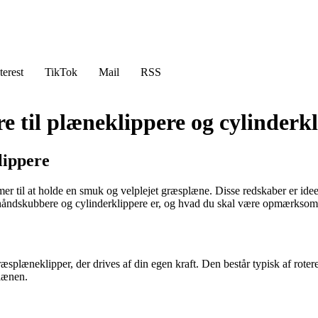
terest
TikTok
Mail
RSS
e til plæneklippere og cylinderk
lippere
 til at holde en smuk og velplejet græsplæne. Disse redskaber er ideel
ad håndskubbere og cylinderklippere er, og hvad du skal være opmærksom 
læneklipper, der drives af din egen kraft. Den består typisk af rotere
plænen.