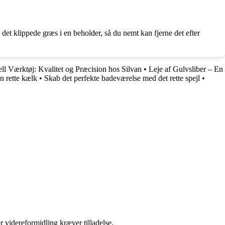
et klippede græs i en beholder, så du nemt kan fjerne det efter
ll Værktøj: Kvalitet og Præcision hos Silvan
•
Leje af Gulvsliber – En
n rette kælk
•
Skab det perfekte badeværelse med det rette spejl
•
r videreformidling kræver tilladelse.