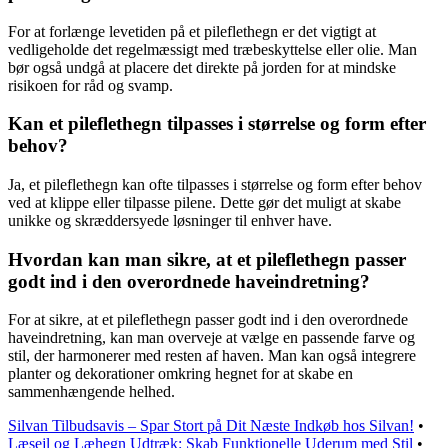
For at forlænge levetiden på et pileflethegn er det vigtigt at
vedligeholde det regelmæssigt med træbeskyttelse eller olie. Man
bør også undgå at placere det direkte på jorden for at mindske
risikoen for råd og svamp.
Kan et pileflethegn tilpasses i størrelse og form efter
behov?
Ja, et pileflethegn kan ofte tilpasses i størrelse og form efter behov
ved at klippe eller tilpasse pilene. Dette gør det muligt at skabe
unikke og skræddersyede løsninger til enhver have.
Hvordan kan man sikre, at et pileflethegn passer
godt ind i den overordnede haveindretning?
For at sikre, at et pileflethegn passer godt ind i den overordnede
haveindretning, kan man overveje at vælge en passende farve og
stil, der harmonerer med resten af haven. Man kan også integrere
planter og dekorationer omkring hegnet for at skabe en
sammenhængende helhed.
Silvan Tilbudsavis – Spar Stort på Dit Næste Indkøb hos Silvan!
•
Læsejl og Læhegn Udtræk: Skab Funktionelle Uderum med Stil
•