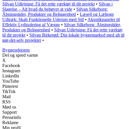
Silvan Udlejning: Få det rette værktøj til dit projekt
•
Silvan i
Slagelse – Alt hvad du behøver at vide
•
Silvan Silkeborg:
Åbningstider, Produkter og Beliggenhed
•
Læsejl og Læhegn
Udtræk: Skab Funktionelle Uderum med Stil
•
Akustikpaneler til
Effektiv Lydisolering af Vægge
•
Silvan Silkeborg: Åbningstider,
Produkter og Beliggenhed
•
Silvan Udlejning: Få det rette værktøj
til dit projekt
•
Silvan Birkerød: Din lokale byggemarked med alt til
gør-det-selv projekter
•
Byggesektoren
Del og spred varme
X
Facebook
Instagram
LinkedIn
YouTube
Pinterest
TikTok
Mail
RSS
Mød os
Support
Presseinfo
Reklame
Min profil