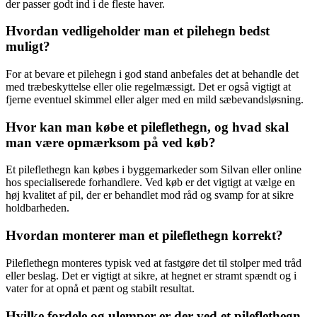
der passer godt ind i de fleste haver.
Hvordan vedligeholder man et pilehegn bedst
muligt?
For at bevare et pilehegn i god stand anbefales det at behandle det
med træbeskyttelse eller olie regelmæssigt. Det er også vigtigt at
fjerne eventuel skimmel eller alger med en mild sæbevandsløsning.
Hvor kan man købe et pileflethegn, og hvad skal
man være opmærksom på ved køb?
Et pileflethegn kan købes i byggemarkeder som Silvan eller online
hos specialiserede forhandlere. Ved køb er det vigtigt at vælge en
høj kvalitet af pil, der er behandlet mod råd og svamp for at sikre
holdbarheden.
Hvordan monterer man et pileflethegn korrekt?
Pileflethegn monteres typisk ved at fastgøre det til stolper med tråd
eller beslag. Det er vigtigt at sikre, at hegnet er stramt spændt og i
vater for at opnå et pænt og stabilt resultat.
Hvilke fordele og ulemper er der ved et pileflethegn