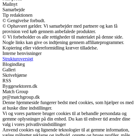
Mailnyt
Samarbejde
Tip redaktionen
© Gengivelse forbudt.
© Ophavsret gælder. Vi samarbejder med partnere og kan få
provision ved køb gennem anbefalede produkter.
© Vi forbeholder os alle rettigheder til materialet på denne side.
Nogle links kan give os indtjening gennem affiliateprogrammer.
Kopiering eller videreformidling kræver tilladelse.
Interne henvisninger
Strukturoversigt
Blogindlæg
Galleri
Skrivehjørne
RSS
Byggesektoren.dk
Match Group
pr@matchgroup.dk
Denne hjemmeside fungerer bedst med cookies, som hjælper os med
at huske dine indstillinger.
Vi og vores partnere bruger cookies til at behandle persondata og
gemme oplysninger på din enhed. Du kan til enhver tid ændre dine
valg i vores privatlivsindstillinger
Anvend cookies og lignende teknologier til at gemme information,
vælge målrettet reklame og indhold, oprette og bruge profiler, måle