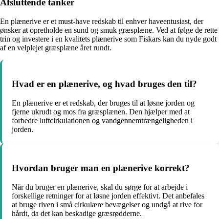
Afsluttende tanker
En plænerive er et must-have redskab til enhver haveentusiast, der
ønsker at opretholde en sund og smuk græsplæne. Ved at følge de rette
trin og investere i en kvalitets plænerive som Fiskars kan du nyde godt
af en velplejet græsplæne året rundt.
Hvad er en plænerive, og hvad bruges den til?
En plænerive er et redskab, der bruges til at løsne jorden og
fjerne ukrudt og mos fra græsplænen. Den hjælper med at
forbedre luftcirkulationen og vandgennemtrængeligheden i
jorden.
Hvordan bruger man en plænerive korrekt?
Når du bruger en plænerive, skal du sørge for at arbejde i
forskellige retninger for at løsne jorden effektivt. Det anbefales
at bruge riven i små cirkulære bevægelser og undgå at rive for
hårdt, da det kan beskadige græsrødderne.