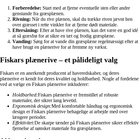
Forberedelse:
Start med at fjerne eventuelle sten eller andre
genstande fra græsplænen.
Rivning:
Når du rive plænen, skal du trække riven jævnt hen
over græsset i rette vinkler for at fjerne dødt materiale.
Eftersåning:
Efter at have rive plænen, kan det være en god idé
at så græsfrø for at sikre en tæt og frodig græsplæne.
Vanding:
Sørg for at vande din græsplæne regelmæssigt efter at
have brugt en plænerive for at fremme ny vækst.
Fiskars plænerive – et pålideligt valg
Fiskars er en anerkendt producent af haveredskaber, og deres
plænerive er kendt for deres kvalitet og holdbarhed. Nogle af fordelene
ved at vælge en Fiskars plænerive inkluderer:
Holdbarhed:
Fiskars plænerive er fremstillet af robuste
materialer, der sikrer lang levetid.
Ergonomisk design:
Med komfortable håndtag og ergonomisk
design er Fiskars plænerive behagelige at arbejde med over
længere perioder.
Effektivitet:
De skarpe tænder på Fiskars plænerive sikrer effektiv
fjernelse af uønsket materiale fra græsplænen.