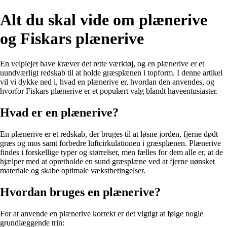
Alt du skal vide om plænerive
og Fiskars plænerive
En velplejet have kræver det rette værktøj, og en plænerive er et
uundværligt redskab til at holde græsplænen i topform. I denne artikel
vil vi dykke ned i, hvad en plænerive er, hvordan den anvendes, og
hvorfor Fiskars plænerive er et populært valg blandt haveentusiaster.
Hvad er en plænerive?
En plænerive er et redskab, der bruges til at løsne jorden, fjerne dødt
græs og mos samt forbedre luftcirkulationen i græsplænen. Plænerive
findes i forskellige typer og størrelser, men fælles for dem alle er, at de
hjælper med at opretholde en sund græsplæne ved at fjerne uønsket
materiale og skabe optimale vækstbetingelser.
Hvordan bruges en plænerive?
For at anvende en plænerive korrekt er det vigtigt at følge nogle
grundlæggende trin: