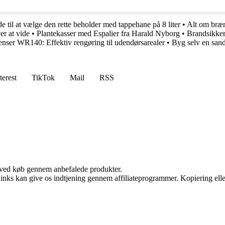
e til at vælge den rette beholder med tappehane på 8 liter
•
Alt om bræn
er at vide
•
Plantekasser med Espalier fra Harald Nyborg
•
Brandsikker
enser WR140: Effektiv rengøring til udendørsarealer
•
Byg selv en sand
terest
TikTok
Mail
RSS
 ved køb gennem anbefalede produkter.
 links kan give os indtjening gennem affiliateprogrammer. Kopiering elle