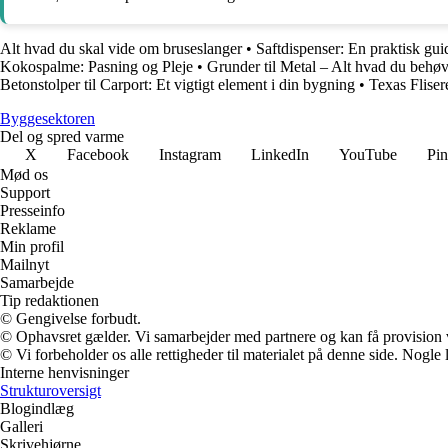
Alt hvad du skal vide om bruseslanger
•
Saftdispenser: En praktisk guid
Kokospalme: Pasning og Pleje
•
Grunder til Metal – Alt hvad du behøv
Betonstolper til Carport: Et vigtigt element i din bygning
•
Texas Fliser
Byggesektoren
Del og spred varme
X
Facebook
Instagram
LinkedIn
YouTube
Pin
Mød os
Support
Presseinfo
Reklame
Min profil
Mailnyt
Samarbejde
Tip redaktionen
© Gengivelse forbudt.
© Ophavsret gælder. Vi samarbejder med partnere og kan få provision
© Vi forbeholder os alle rettigheder til materialet på denne side. Nogle
Interne henvisninger
Strukturoversigt
Blogindlæg
Galleri
Skrivehjørne