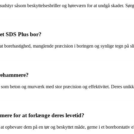
sudstyr såsom beskyttelsesbriller og høreværn for at undgå skader. Sør
 et SDS Plus bor?
sat borehastighed, manglende præcision i boringen og synlige tegn på slid 
borehammere?
er som beton og murværk med stor præcision og effektivitet. Deres unikk
ere for at forlænge deres levetid?
 at opbevare dem på en tør og beskyttet måde, gerne i et boreborstativ e