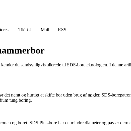
terest
TikTok
Mail
RSS
g hammerbor
, kender du sandsynligvis allerede til SDS-boreteknologien. I denne ar
gør det nemt og hurtigt at skifte bor uden brug af nøgler. SDS-borepat
edium tung boring.
onen og boret. SDS Plus-bore har en mindre diameter og passer dermed