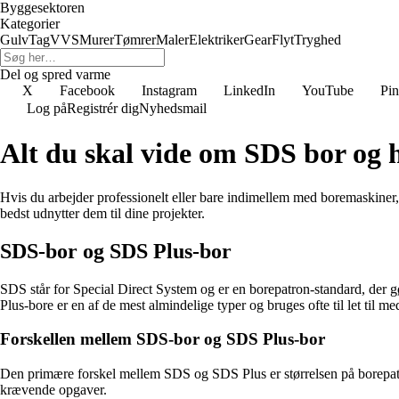
Byggesektoren
Kategorier
Gulv
Tag
VVS
Murer
Tømrer
Maler
Elektriker
Gear
Flyt
Tryghed
Del og spred varme
X
Facebook
Instagram
LinkedIn
YouTube
Pin
Log på
Registrér dig
Nyhedsmail
Alt du skal vide om SDS bor o
Hvis du arbejder professionelt eller bare indimellem med boremaskiner
bedst udnytter dem til dine projekter.
SDS-bor og SDS Plus-bor
SDS står for Special Direct System og er en borepatron-standard, der 
Plus-bore er en af de mest almindelige typer og bruges ofte til let til m
Forskellen mellem SDS-bor og SDS Plus-bor
Den primære forskel mellem SDS og SDS Plus er størrelsen på borepatr
krævende opgaver.