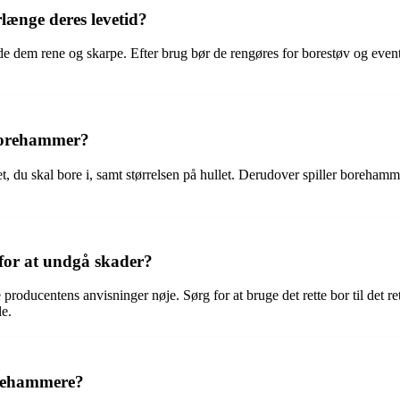
længe deres levetid?
de dem rene og skarpe. Efter brug bør de rengøres for borestøv og eventue
l borehammer?
t, du skal bore i, samt størrelsen på hullet. Derudover spiller borehamm
for at undgå skader?
roducentens anvisninger nøje. Sørg for at bruge det rette bor til det rett
e.
orehammere?