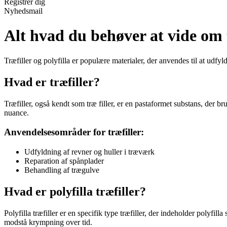
Registrér dig
Nyhedsmail
Alt hvad du behøver at vide om t
Træfiller og polyfilla er populære materialer, der anvendes til at udf
Hvad er træfiller?
Træfiller, også kendt som træ filler, er en pastaformet substans, der b
nuance.
Anvendelsesområder for træfiller:
Udfyldning af revner og huller i træværk
Reparation af spånplader
Behandling af trægulve
Hvad er polyfilla træfiller?
Polyfilla træfiller er en specifik type træfiller, der indeholder polyfi
modstå krympning over tid.