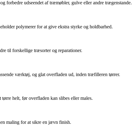
re og forbedre udseendet af træmøbler, gulve eller andre trægenstande.
 indeholder polymerer for at give ekstra styrke og holdbarhed.
dre til forskellige træsorter og reparationer.
sende værktøj, og glat overfladen ud, inden træfilleren tørrer.
 tørre helt, før overfladen kan slibes eller males.
den maling for at sikre en jævn finish.