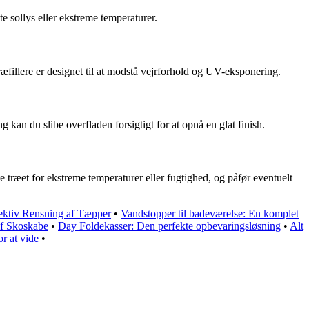
te sollys eller ekstreme temperaturer.
træfillere er designet til at modstå vejrforhold og UV-eksponering.
g kan du slibe overfladen forsigtigt for at opnå en glat finish.
e træet for ekstreme temperaturer eller fugtighed, og påfør eventuelt
ektiv Rensning af Tæpper
•
Vandstopper til badeværelse: En komplet
af Skoskabe
•
Day Foldekasser: Den perfekte opbevaringsløsning
•
Alt
r at vide
•