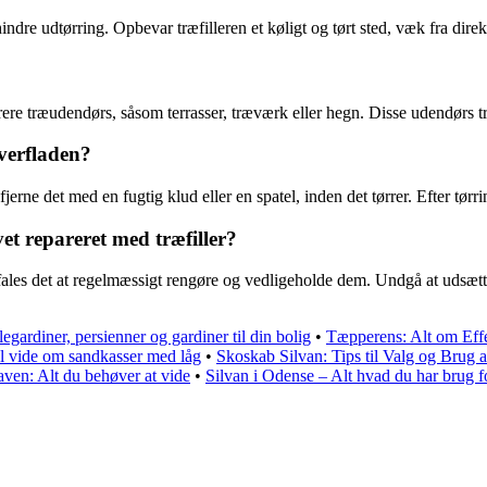
hindre udtørring. Opbevar træfilleren et køligt og tørt sted, væk fra direk
eparere træudendørs, såsom terrasser, træværk eller hegn. Disse udendørs 
verfladen?
erne det med en fugtig klud eller en spatel, inden det tørrer. Efter tørrin
et repareret med træfiller?
befales det at regelmæssigt rengøre og vedligeholde dem. Undgå at udsætt
legardiner, persienner og gardiner til din bolig
•
Tæpperens: Alt om Eff
al vide om sandkasser med låg
•
Skoskab Silvan: Tips til Valg og Brug 
aven: Alt du behøver at vide
•
Silvan i Odense – Alt hvad du har brug fo