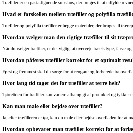
Træfiller er en pasta-lignende substans, der bruges til at udfylde revn
Hvad er forskellen mellem træfiller og polyfilla træfill
Træfiller og polyfilla træfiller er begge materialer, der bruges til trære
Hvordan vælger man den rigtige træfiller til sit træpr
Når du vælger træfiller, er det vigtigt at overveje træets type, farve og 
Hvordan påføres træfiller korrekt for et optimalt resu
Først og fremmest skal du sørge for at rengøre og forberede træoverfla
Hvor lang tid tager det for træfiller at tørre helt?
Tørretiden for træfiller kan variere afhængigt af produktet og tykkelsen p
Kan man male eller bejdse over træfiller?
Ja, efter træfilleren er tør, kan du male eller bejdse overfladen for at 
Hvordan opbevarer man træfiller korrekt for at for