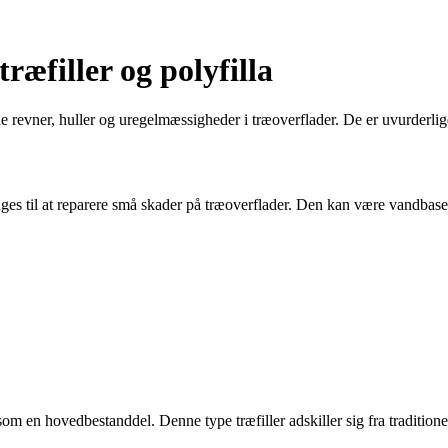
ræfiller og polyfilla
ylde revner, huller og uregelmæssigheder i træoverflader. De er uvurderl
ruges til at reparere små skader på træoverflader. Den kan være vandbaser
lla som en hovedbestanddel. Denne type træfiller adskiller sig fra traditio