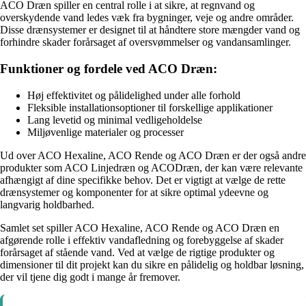
ACO Dræn spiller en central rolle i at sikre, at regnvand og
overskydende vand ledes væk fra bygninger, veje og andre områder.
Disse drænsystemer er designet til at håndtere store mængder vand og
forhindre skader forårsaget af oversvømmelser og vandansamlinger.
Funktioner og fordele ved ACO Dræn:
Høj effektivitet og pålidelighed under alle forhold
Fleksible installationsoptioner til forskellige applikationer
Lang levetid og minimal vedligeholdelse
Miljøvenlige materialer og processer
Ud over ACO Hexaline, ACO Rende og ACO Dræn er der også andre
produkter som ACO Linjedræn og ACODræn, der kan være relevante
afhængigt af dine specifikke behov. Det er vigtigt at vælge de rette
drænsystemer og komponenter for at sikre optimal ydeevne og
langvarig holdbarhed.
Samlet set spiller ACO Hexaline, ACO Rende og ACO Dræn en
afgørende rolle i effektiv vandafledning og forebyggelse af skader
forårsaget af stående vand. Ved at vælge de rigtige produkter og
dimensioner til dit projekt kan du sikre en pålidelig og holdbar løsning,
der vil tjene dig godt i mange år fremover.