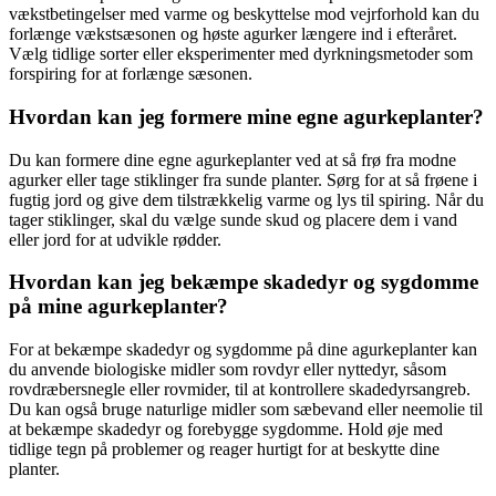
vækstbetingelser med varme og beskyttelse mod vejrforhold kan du
forlænge vækstsæsonen og høste agurker længere ind i efteråret.
Vælg tidlige sorter eller eksperimenter med dyrkningsmetoder som
forspiring for at forlænge sæsonen.
Hvordan kan jeg formere mine egne agurkeplanter?
Du kan formere dine egne agurkeplanter ved at så frø fra modne
agurker eller tage stiklinger fra sunde planter. Sørg for at så frøene i
fugtig jord og give dem tilstrækkelig varme og lys til spiring. Når du
tager stiklinger, skal du vælge sunde skud og placere dem i vand
eller jord for at udvikle rødder.
Hvordan kan jeg bekæmpe skadedyr og sygdomme
på mine agurkeplanter?
For at bekæmpe skadedyr og sygdomme på dine agurkeplanter kan
du anvende biologiske midler som rovdyr eller nyttedyr, såsom
rovdræbersnegle eller rovmider, til at kontrollere skadedyrsangreb.
Du kan også bruge naturlige midler som sæbevand eller neemolie til
at bekæmpe skadedyr og forebygge sygdomme. Hold øje med
tidlige tegn på problemer og reager hurtigt for at beskytte dine
planter.