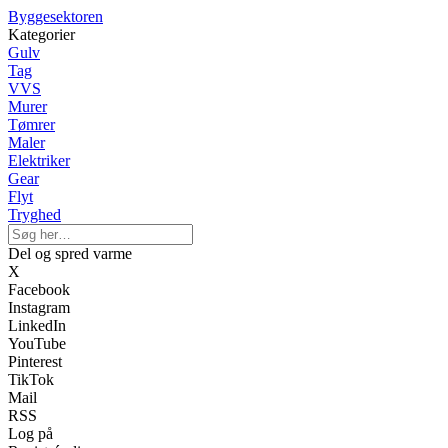
Byggesektoren
Kategorier
Gulv
Tag
VVS
Murer
Tømrer
Maler
Elektriker
Gear
Flyt
Tryghed
Del og spred varme
X
Facebook
Instagram
LinkedIn
YouTube
Pinterest
TikTok
Mail
RSS
Log på