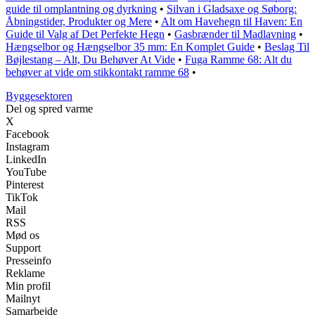
guide til omplantning og dyrkning
•
Silvan i Gladsaxe og Søborg:
Åbningstider, Produkter og Mere
•
Alt om Havehegn til Haven: En
Guide til Valg af Det Perfekte Hegn
•
Gasbrænder til Madlavning
•
Hængselbor og Hængselbor 35 mm: En Komplet Guide
•
Beslag Til
Bøjlestang – Alt, Du Behøver At Vide
•
Fuga Ramme 68: Alt du
behøver at vide om stikkontakt ramme 68
•
Byggesektoren
Del og spred varme
X
Facebook
Instagram
LinkedIn
YouTube
Pinterest
TikTok
Mail
RSS
Mød os
Support
Presseinfo
Reklame
Min profil
Mailnyt
Samarbejde