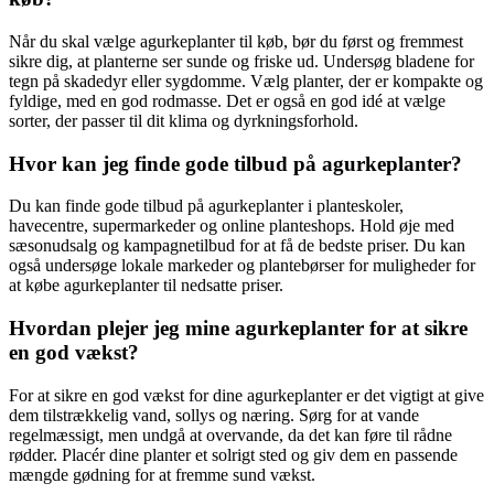
Når du skal vælge agurkeplanter til køb, bør du først og fremmest
sikre dig, at planterne ser sunde og friske ud. Undersøg bladene for
tegn på skadedyr eller sygdomme. Vælg planter, der er kompakte og
fyldige, med en god rodmasse. Det er også en god idé at vælge
sorter, der passer til dit klima og dyrkningsforhold.
Hvor kan jeg finde gode tilbud på agurkeplanter?
Du kan finde gode tilbud på agurkeplanter i planteskoler,
havecentre, supermarkeder og online planteshops. Hold øje med
sæsonudsalg og kampagnetilbud for at få de bedste priser. Du kan
også undersøge lokale markeder og plantebørser for muligheder for
at købe agurkeplanter til nedsatte priser.
Hvordan plejer jeg mine agurkeplanter for at sikre
en god vækst?
For at sikre en god vækst for dine agurkeplanter er det vigtigt at give
dem tilstrækkelig vand, sollys og næring. Sørg for at vande
regelmæssigt, men undgå at overvande, da det kan føre til rådne
rødder. Placér dine planter et solrigt sted og giv dem en passende
mængde gødning for at fremme sund vækst.