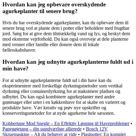
Hvordan kan jeg opbevare overskydende
agurkeplanter til senere brug?
Hvis du har overskydende agurkeplanter, kan du opbevare dem til
senere brug ved at plante dem i potter eller beholdere med frugtbar
jord. Sørg for at give dem tilstrækkelig vand og lys, og beskyt dem
mod ekstreme vejrforhold. Du kan også overveje at dele planterne
med venner eller familie eller donere dem til lokale
fællesskabshaver.
Hvordan kan jeg udnytte agurkeplanterne fuldt ud i
min have?
For at udnytte agurkeplanterne fuldt ud i din have kan du
eksperimentere med forskellige dyrkningsmetoder som vertikal
dyrkning eller containerdyrkning for at maksimere pladsen og
udbyttet. Du kan også kombinere agurkeplanter med andre
grøntsager eller urter i en køkkenhave for at skabe en varieret og
produktiv have. Vær kreativ og prøv nye opskrifter og
konserveringsmetoder for at nyde agurkerne hele sæsonen.
Kobbertape Mod Snegle – En Effektiv Løsning til Haveproblemer
•
Papegøjetang – din uundværlige allierede
•
Bosch 12V
Skruemaskine – Alt du behøver at vide
•
Plastpotter: En komplet