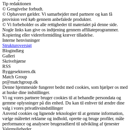
Tip redaktionen
© Gengivelse forbudt.
© Ophavsret gælder. Vi samarbejder med partnere og kan få
provision ved køb gennem anbefalede produkter.
© Vi forbeholder os alle rettigheder til materialet på denne side.
Nogle links kan give os indtjening gennem affiliateprogrammer.
Kopiering eller videreformidling kræver tilladelse.
Interne henvisninger
Strukturoversigt
Blogindlæg
Galleri
Skrivehjørne
RSS
Byggesektoren.dk
Match Group
pr@matchgroup.dk
Denne hjemmeside fungerer bedst med cookies, som hjælper os med
at huske dine indstillinger.
Vi og vores partnere bruger cookies til at behandle persondata og
gemme oplysninger på din enhed. Du kan til enhver tid ændre dine
valg i vores privatlivsindstillinger
Anvend cookies og lignende teknologier til at gemme information,
vælge målrettet reklame og indhold, oprette og bruge profiler, måle
performance og analysere brugeradfærd til udvikling af tjenester
Valgmuligheder