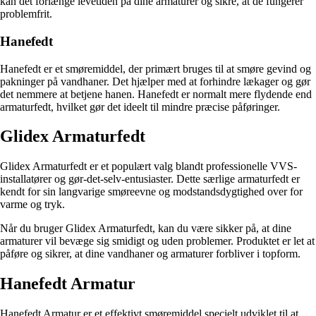
kan det forlænge levetiden på dine armaturer og sikre, at de fungerer
problemfrit.
Hanefedt
Hanefedt er et smøremiddel, der primært bruges til at smøre gevind og
pakninger på vandhaner. Det hjælper med at forhindre lækager og gør
det nemmere at betjene hanen. Hanefedt er normalt mere flydende end
armaturfedt, hvilket gør det ideelt til mindre præcise påføringer.
Glidex Armaturfedt
Glidex Armaturfedt er et populært valg blandt professionelle VVS-
installatører og gør-det-selv-entusiaster. Dette særlige armaturfedt er
kendt for sin langvarige smøreevne og modstandsdygtighed over for
varme og tryk.
Når du bruger Glidex Armaturfedt, kan du være sikker på, at dine
armaturer vil bevæge sig smidigt og uden problemer. Produktet er let at
påføre og sikrer, at dine vandhaner og armaturer forbliver i topform.
Hanefedt Armatur
Hanefedt Armatur er et effektivt smøremiddel specielt udviklet til at