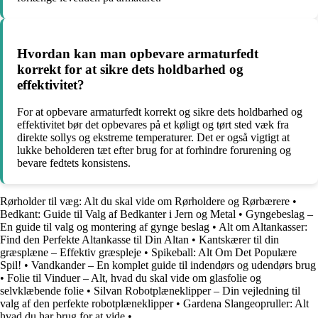
Hvordan kan man opbevare armaturfedt
korrekt for at sikre dets holdbarhed og
effektivitet?
For at opbevare armaturfedt korrekt og sikre dets holdbarhed og
effektivitet bør det opbevares på et køligt og tørt sted væk fra
direkte sollys og ekstreme temperaturer. Det er også vigtigt at
lukke beholderen tæt efter brug for at forhindre forurening og
bevare fedtets konsistens.
Rørholder til væg: Alt du skal vide om Rørholdere og Rørbærere
•
Bedkant: Guide til Valg af Bedkanter i Jern og Metal
•
Gyngebeslag –
En guide til valg og montering af gynge beslag
•
Alt om Altankasser:
Find den Perfekte Altankasse til Din Altan
•
Kantskærer til din
græsplæne – Effektiv græspleje
•
Spikeball: Alt Om Det Populære
Spil!
•
Vandkander – En komplet guide til indendørs og udendørs brug
•
Folie til Vinduer – Alt, hvad du skal vide om glasfolie og
selvklæbende folie
•
Silvan Robotplæneklipper – Din vejledning til
valg af den perfekte robotplæneklipper
•
Gardena Slangeopruller: Alt
hvad du har brug for at vide
•