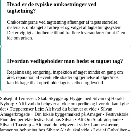
Hvad er de typiske omkostninger ved
tagtætning?
Omkostningerne ved tagtætning afhænger af tagets størrelse,
materiale, omfanget af arbejdet og valget af tagtætningssystem.
Det er vigtigt at indhente tilbud fra flere leverandører for at få en
ide om prisen.
Hvordan vedligeholder man bedst et tagtæt tag?
Regelmæssig rengøring, inspektion af taget mindst en gang om
året, reparation af eventuelle skader og fjernelse af alger/mos
kan bidrage til at opretholde tagets tæthed og levetid.
Solsejl til Terrassen: Skab Skygge og Hygge med Silvan og Harald
Nyborg
•
Alt hvad du behøver at vide om perlite og hvor du kan købe
det
•
Tæpperenser Leje: Alt hvad du behøver at vide
•
Silvan
Amagerbrogade – Din lokale byggemarked på Amager
•
Festivalstole:
Find den perfekte festivalstol hos Silvan
•
Alt Om Snobrødspinde
•
Silvan i Taastrup – Alt hvad du behøver at vide
•
Lampeskærme,
lamper og belysning hos Silvan: Alt du skal vide
•
Leje af Gulvsliber –