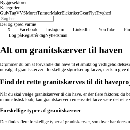
Byggesektoren
Kategorier
Gulv
Tag
VVS
Murer
Tømrer
Maler
Elektriker
Gear
Flyt
Tryghed
Del og spred varme
X
Facebook
Instagram
LinkedIn
YouTube
Pin
Log på
Registrér dig
Nyhedsmail
Alt om granitskærver til haven
Drømmer du om at forvandle din have til et smukt og vedligeholdelsesven
udvalg af granitskærver i forskellige størrelser og farver, der kan give d
Find det rette granitskærves til dit havepro
Når du skal vælge granitskærver til din have, er der flere faktorer, du 
minimalistisk look, kan granitskærver i en ensartet farve være det rette
Forskellige typer af granitskærver
Der findes flere forskellige typer af granitskærver, som hver har dere