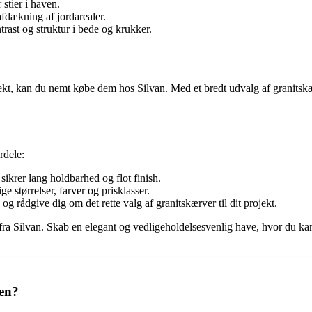
 stier i haven.
afdækning af jordarealer.
trast og struktur i bede og krukker.
ojekt, kan du nemt købe dem hos Silvan. Med et bredt udvalg af granitskær
rdele:
 sikrer lang holdbarhed og flot finish.
ge størrelser, farver og prisklasser.
 og rådgive dig om det rette valg af granitskærver til dit projekt.
fra Silvan. Skab en elegant og vedligeholdelsesvenlig have, hvor du k
ven?