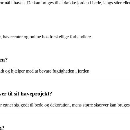
 formål i haven. De kan bruges til at dække jorden i bede, langs stier el
 havecentre og online hos forskellige forhandlere.
ven?
t og hjælper med at bevare fugtigheden i jorden.
r til sit haveprojekt?
egner sig godt til bede og dekoration, mens større skærver kan bruges ti
n?