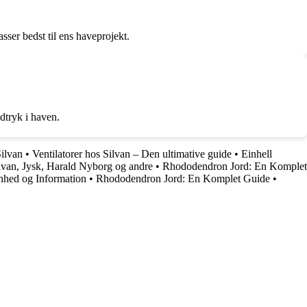
asser bedst til ens haveprojekt.
dtryk i haven.
Silvan
•
Ventilatorer hos Silvan – Den ultimative guide
•
Einhell
ilvan, Jysk, Harald Nyborg og andre
•
Rhododendron Jord: En Komplet
enhed og Information
•
Rhododendron Jord: En Komplet Guide
•