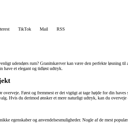
terest
TikTok
Mail
RSS
ligt udendørs rum? Granitskærver kan være den perfekte løsning til at s
in have et elegant og tidløst udtryk.
jekt
bør overveje. Først og fremmest er det vigtigt at tage højde for din have
 valg. Hvis du derimod ønsker et mere naturligt udtryk, kan du overveje e
s unikke egenskaber og anvendelsesmuligheder. Nogle af de mest populær