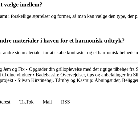
at vælge imellem?
 samt i forskellige størrelser og former, så man kan vælge den type, der p
re materialer i haven for et harmonisk udtryk?
r andre stenmaterialer for at skabe kontraster og et harmonisk helhedsin
g Jem og Fix
•
Opgrader din grilloplevelse med det rigtige tilbehør fra 
 til dine vinduer
•
Badebassin: Overvejelser, tips og anbefalinger fra S
projekt
•
Silvan Kirstinehøj, Tårnby og Kastrup: Åbningstider, Beligg
terest
TikTok
Mail
RSS