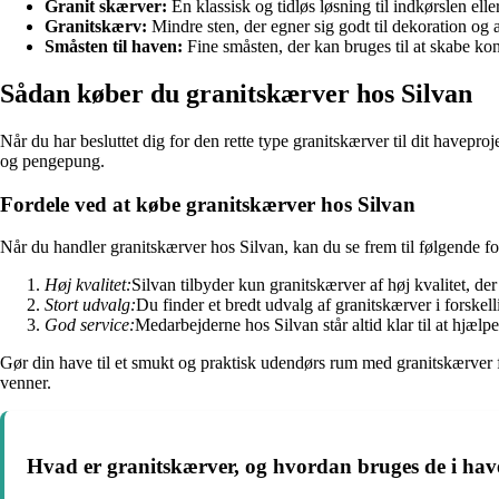
Granit skærver:
En klassisk og tidløs løsning til indkørslen eller
Granitskærv:
Mindre sten, der egner sig godt til dekoration og 
Småsten til haven:
Fine småsten, der kan bruges til at skabe kon
Sådan køber du granitskærver hos Silvan
Når du har besluttet dig for den rette type granitskærver til dit havepr
og pengepung.
Fordele ved at købe granitskærver hos Silvan
Når du handler granitskærver hos Silvan, kan du se frem til følgende fo
Høj kvalitet:
Silvan tilbyder kun granitskærver af høj kvalitet, der
Stort udvalg:
Du finder et bredt udvalg af granitskærver i forskelli
God service:
Medarbejderne hos Silvan står altid klar til at hjælpe
Gør din have til et smukt og praktisk udendørs rum med granitskærver 
venner.
Hvad er granitskærver, og hvordan bruges de i ha