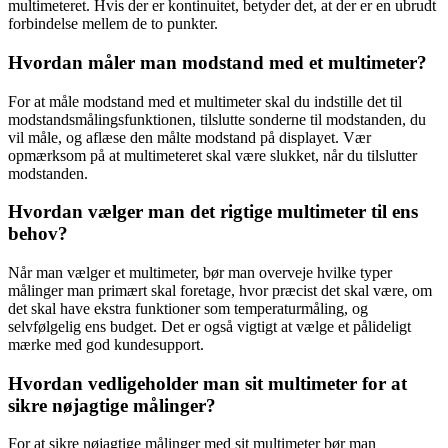
multimeteret. Hvis der er kontinuitet, betyder det, at der er en ubrudt
forbindelse mellem de to punkter.
Hvordan måler man modstand med et multimeter?
For at måle modstand med et multimeter skal du indstille det til
modstandsmålingsfunktionen, tilslutte sonderne til modstanden, du
vil måle, og aflæse den målte modstand på displayet. Vær
opmærksom på at multimeteret skal være slukket, når du tilslutter
modstanden.
Hvordan vælger man det rigtige multimeter til ens
behov?
Når man vælger et multimeter, bør man overveje hvilke typer
målinger man primært skal foretage, hvor præcist det skal være, om
det skal have ekstra funktioner som temperaturmåling, og
selvfølgelig ens budget. Det er også vigtigt at vælge et pålideligt
mærke med god kundesupport.
Hvordan vedligeholder man sit multimeter for at
sikre nøjagtige målinger?
For at sikre nøjagtige målinger med sit multimeter bør man