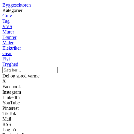
Byggesektoren
Kategorier
Gulv
Tag
VVS
Murer
Tømrer
Maler
Elektriker
Gear
Flyt
Tryghed
Del og spred varme
X
Facebook
Instagram
LinkedIn
YouTube
Pinterest
TikTok
Mail
RSS
Log på