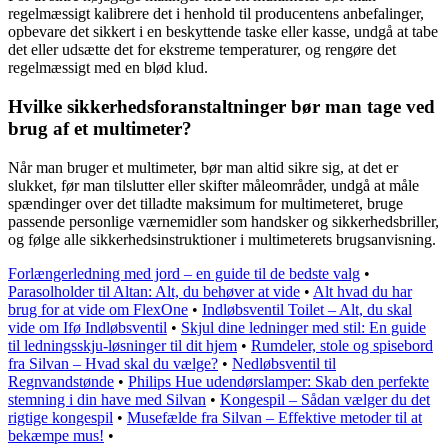
regelmæssigt kalibrere det i henhold til producentens anbefalinger,
opbevare det sikkert i en beskyttende taske eller kasse, undgå at tabe
det eller udsætte det for ekstreme temperaturer, og rengøre det
regelmæssigt med en blød klud.
Hvilke sikkerhedsforanstaltninger bør man tage ved
brug af et multimeter?
Når man bruger et multimeter, bør man altid sikre sig, at det er
slukket, før man tilslutter eller skifter måleområder, undgå at måle
spændinger over det tilladte maksimum for multimeteret, bruge
passende personlige værnemidler som handsker og sikkerhedsbriller,
og følge alle sikkerhedsinstruktioner i multimeterets brugsanvisning.
Forlængerledning med jord – en guide til de bedste valg
•
Parasolholder til Altan: Alt, du behøver at vide
•
Alt hvad du har
brug for at vide om FlexOne
•
Indløbsventil Toilet – Alt, du skal
vide om Ifø Indløbsventil
•
Skjul dine ledninger med stil: En guide
til ledningsskju-løsninger til dit hjem
•
Rumdeler, stole og spisebord
fra Silvan – Hvad skal du vælge?
•
Nedløbsventil til
Regnvandstønde
•
Philips Hue udendørslamper: Skab den perfekte
stemning i din have med Silvan
•
Kongespil – Sådan vælger du det
rigtige kongespil
•
Musefælde fra Silvan – Effektive metoder til at
bekæmpe mus!
•