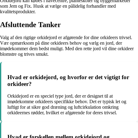
Orkidejord kan købes i havecentre, planteskoler og byggemarkeder
som Jem og Fix. Husk at vælge en pålidelig forhandler med
kvalitetsprodukter.
Afsluttende Tanker
Valg af den rigtige orkidejord er afgørende for dine orkideers trivsel.
Vær opmærksom på dine orkideers behov og vælg en jord, der
imødekommer dem bedst muligt. Med den rette jord vil dine orkideer
blomstre og trives smukt.
Hvad er orkidejord, og hvorfor er det vigtigt for
orkideer?
Orkidejord er en speciel type jord, der er designet til at
imødekomme orkideers specifikke behov. Det er typisk let og
luftigt for at sikre god dræning og luftcirkulation omkring
orkideernes rødder, hvilket er afgørende for deres trivsel.
Hvad er forskellen mellem orkidejord og