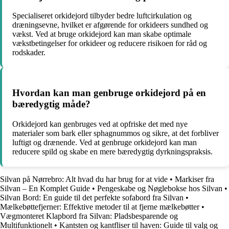
Specialiseret orkidejord tilbyder bedre luftcirkulation og
dræningsevne, hvilket er afgørende for orkideers sundhed og
vækst. Ved at bruge orkidejord kan man skabe optimale
vækstbetingelser for orkideer og reducere risikoen for råd og
rodskader.
Hvordan kan man genbruge orkidejord på en
bæredygtig måde?
Orkidejord kan genbruges ved at opfriske det med nye
materialer som bark eller sphagnummos og sikre, at det forbliver
luftigt og drænende. Ved at genbruge orkidejord kan man
reducere spild og skabe en mere bæredygtig dyrkningspraksis.
Silvan på Nørrebro: Alt hvad du har brug for at vide
•
Markiser fra
Silvan – En Komplet Guide
•
Pengeskabe og Nøglebokse hos Silvan
•
Silvan Bord: En guide til det perfekte sofabord fra Silvan
•
Mælkebøttefjerner: Effektive metoder til at fjerne mælkebøtter
•
Vægmonteret Klapbord fra Silvan: Pladsbesparende og
Multifunktionelt
•
Kantsten og kantfliser til haven: Guide til valg og