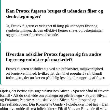
Kan Protox fugeren bruges til udendørs fliser og
stenbelægninger?
Ja, Protox fugeren er velegnet til brug på udendørs fliser og
stenbelægninger, da den effektivt fjerner snavs og belægninger
og genopretter fugernes udseende.
Hvordan adskiller Protox fugeren sig fra andre
fugerensprodukter på markedet?
Protox fugeren adskiller sig ved sin effektivitet, miljøvenlighed
og brugervenlighed, hvilket gør den til et populært valg blandt
forbrugere, der ønsker en pålidelig løsning til rengøring af fuger.
Opdag det bedste støvsugerudstyr hos Silvan
•
Spændebånd til ethvert
formål
•
Alt du skal vide om pilehegn og pileflethegn
•
Paprør Silvan
og Firkantet Paprør: Alt du skal vide
•
Silvan Skraldespand og
Haveaffaldsposer: Din Komplette Guide
•
Foliebakker med låg – Den
ultimative guide til små foliebakker
•
Filt til Vægge: En guide til valg