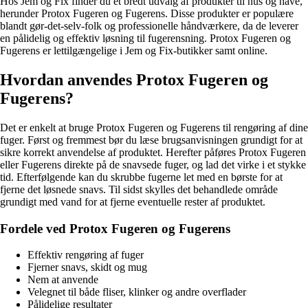
Hos Jem og Fix finder du et bredt udvalg af produkter til hus og have,
herunder Protox Fugeren og Fugerens. Disse produkter er populære
blandt gør-det-selv-folk og professionelle håndværkere, da de leverer
en pålidelig og effektiv løsning til fugerensning. Protox Fugeren og
Fugerens er lettilgængelige i Jem og Fix-butikker samt online.
Hvordan anvendes Protox Fugeren og
Fugerens?
Det er enkelt at bruge Protox Fugeren og Fugerens til rengøring af dine
fuger. Først og fremmest bør du læse brugsanvisningen grundigt for at
sikre korrekt anvendelse af produktet. Herefter påføres Protox Fugeren
eller Fugerens direkte på de snavsede fuger, og lad det virke i et stykke
tid. Efterfølgende kan du skrubbe fugerne let med en børste for at
fjerne det løsnede snavs. Til sidst skylles det behandlede område
grundigt med vand for at fjerne eventuelle rester af produktet.
Fordele ved Protox Fugeren og Fugerens
Effektiv rengøring af fuger
Fjerner snavs, skidt og mug
Nem at anvende
Velegnet til både fliser, klinker og andre overflader
Pålidelige resultater