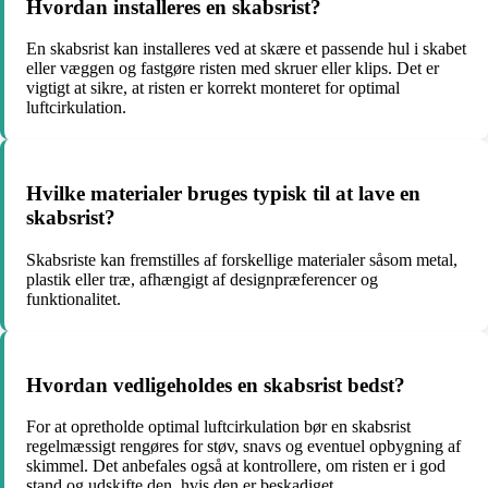
Hvordan installeres en skabsrist?
En skabsrist kan installeres ved at skære et passende hul i skabet
eller væggen og fastgøre risten med skruer eller klips. Det er
vigtigt at sikre, at risten er korrekt monteret for optimal
luftcirkulation.
Hvilke materialer bruges typisk til at lave en
skabsrist?
Skabsriste kan fremstilles af forskellige materialer såsom metal,
plastik eller træ, afhængigt af designpræferencer og
funktionalitet.
Hvordan vedligeholdes en skabsrist bedst?
For at opretholde optimal luftcirkulation bør en skabsrist
regelmæssigt rengøres for støv, snavs og eventuel opbygning af
skimmel. Det anbefales også at kontrollere, om risten er i god
stand og udskifte den, hvis den er beskadiget.