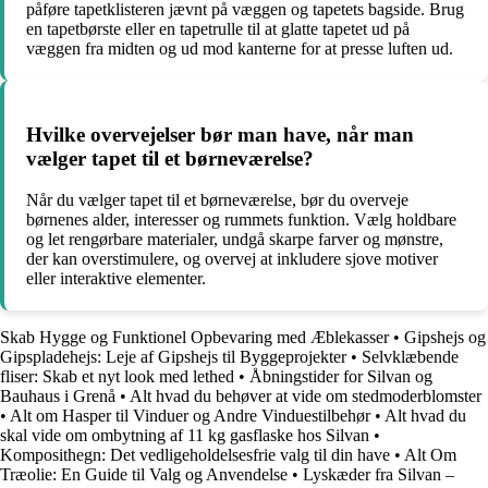
påføre tapetklisteren jævnt på væggen og tapetets bagside. Brug
en tapetbørste eller en tapetrulle til at glatte tapetet ud på
væggen fra midten og ud mod kanterne for at presse luften ud.
Hvilke overvejelser bør man have, når man
vælger tapet til et børneværelse?
Når du vælger tapet til et børneværelse, bør du overveje
børnenes alder, interesser og rummets funktion. Vælg holdbare
og let rengørbare materialer, undgå skarpe farver og mønstre,
der kan overstimulere, og overvej at inkludere sjove motiver
eller interaktive elementer.
Skab Hygge og Funktionel Opbevaring med Æblekasser
•
Gipshejs og
Gipspladehejs: Leje af Gipshejs til Byggeprojekter
•
Selvklæbende
fliser: Skab et nyt look med lethed
•
Åbningstider for Silvan og
Bauhaus i Grenå
•
Alt hvad du behøver at vide om stedmoderblomster
•
Alt om Hasper til Vinduer og Andre Vinduestilbehør
•
Alt hvad du
skal vide om ombytning af 11 kg gasflaske hos Silvan
•
Komposithegn: Det vedligeholdelsesfrie valg til din have
•
Alt Om
Træolie: En Guide til Valg og Anvendelse
•
Lyskæder fra Silvan –