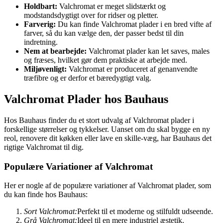
Holdbart:
Valchromat er meget slidstærkt og
modstandsdygtigt over for ridser og pletter.
Farverig:
Du kan finde Valchromat plader i en bred vifte af
farver, så du kan vælge den, der passer bedst til din
indretning.
Nem at bearbejde:
Valchromat plader kan let saves, males
og fræses, hvilket gør dem praktiske at arbejde med.
Miljøvenligt:
Valchromat er produceret af genanvendte
træfibre og er derfor et bæredygtigt valg.
Valchromat Plader hos Bauhaus
Hos Bauhaus finder du et stort udvalg af Valchromat plader i
forskellige størrelser og tykkelser. Uanset om du skal bygge en ny
reol, renovere dit køkken eller lave en skille-væg, har Bauhaus det
rigtige Valchromat til dig.
Populære Variationer af Valchromat
Her er nogle af de populære variationer af Valchromat plader, som
du kan finde hos Bauhaus:
Sort Valchromat:
Perfekt til et moderne og stilfuldt udseende.
Grå Valchromat:
Ideel til en mere industriel æstetik.