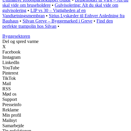
skal vide om bruseholdere
•
Gulvisolering: Alt du skal vide om
gulvisolering
•
LIP vs 30 – Vigtigheden af en
Vandtætningsmembran
•
Sirius Lyskæder til Enhver Anledning fra
Bauhaus
•
Silvan Greve – Byggemarked i Greve
•
Find den
perfekte trampolin hos Silvan
•
Byggesektoren
Del og spred varme
X
Facebook
Instagram
LinkedIn
YouTube
Pinterest
TikTok
Mail
RSS
Mød os
Support
Presseinfo
Reklame
Min profil
Mailnyt
Samarbejde
Tip redaktionen