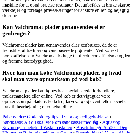
maskine for at opnå præcise resultater. Det anbefales at bruge skarpe
værktøjer og foretage prøveskæringer for at sikre en ren og nøjagtig
skæring.
Kan Valchromat plader genanvendes eller
genbruges?
Valchromat plader kan genanvendes eller genbruges, da de er
fremstillet af træfiber og vandbaserede pigmenter. Ved korrekt
bortskaffelse kan Valchromat bidrage til at reducere affaldsmængden
og fremme bæredygtighed.
Hvor kan man købe Valchromat plader, og hvad
skal man være opmærksom på ved køb?
Valchromat plader kan købes hos specialiserede forhandlere,
trælasthandlere eller online. Ved køb er det vigtigt at være
opmærksom på pladens tykkelse, farvevalg og eventuelle specielle
krav til bearbejdning eller behandling.
Pallehynder: Gode råd og tips til valg og vedligeholdelse
•
Sandkasse: Alt du skal vide om sandkasser med låg
•
Aquastop
Silvan og Tilbehør til Vaskemaskinen
•
Bosch Indego S 500 – Den
Ultimative Robotplæneklipper Guide
•
Bruseholder til Væg – Alt du