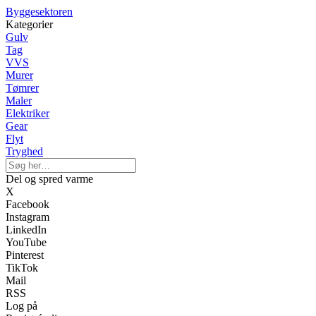
Byggesektoren
Kategorier
Gulv
Tag
VVS
Murer
Tømrer
Maler
Elektriker
Gear
Flyt
Tryghed
Del og spred varme
X
Facebook
Instagram
LinkedIn
YouTube
Pinterest
TikTok
Mail
RSS
Log på