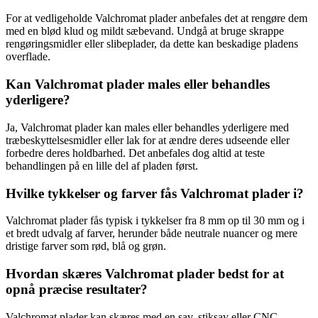
For at vedligeholde Valchromat plader anbefales det at rengøre dem
med en blød klud og mildt sæbevand. Undgå at bruge skrappe
rengøringsmidler eller slibeplader, da dette kan beskadige pladens
overflade.
Kan Valchromat plader males eller behandles
yderligere?
Ja, Valchromat plader kan males eller behandles yderligere med
træbeskyttelsesmidler eller lak for at ændre deres udseende eller
forbedre deres holdbarhed. Det anbefales dog altid at teste
behandlingen på en lille del af pladen først.
Hvilke tykkelser og farver fås Valchromat plader i?
Valchromat plader fås typisk i tykkelser fra 8 mm op til 30 mm og i
et bredt udvalg af farver, herunder både neutrale nuancer og mere
dristige farver som rød, blå og grøn.
Hvordan skæres Valchromat plader bedst for at
opnå præcise resultater?
Valchromat plader kan skæres med en sav, stiksav eller CNC-