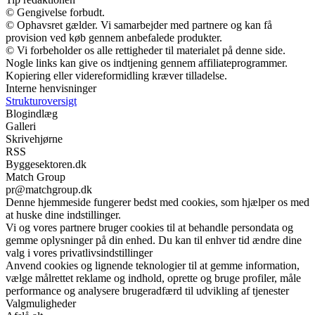
© Gengivelse forbudt.
© Ophavsret gælder. Vi samarbejder med partnere og kan få
provision ved køb gennem anbefalede produkter.
© Vi forbeholder os alle rettigheder til materialet på denne side.
Nogle links kan give os indtjening gennem affiliateprogrammer.
Kopiering eller videreformidling kræver tilladelse.
Interne henvisninger
Strukturoversigt
Blogindlæg
Galleri
Skrivehjørne
RSS
Byggesektoren.dk
Match Group
pr@matchgroup.dk
Denne hjemmeside fungerer bedst med cookies, som hjælper os med
at huske dine indstillinger.
Vi og vores partnere bruger cookies til at behandle persondata og
gemme oplysninger på din enhed. Du kan til enhver tid ændre dine
valg i vores privatlivsindstillinger
Anvend cookies og lignende teknologier til at gemme information,
vælge målrettet reklame og indhold, oprette og bruge profiler, måle
performance og analysere brugeradfærd til udvikling af tjenester
Valgmuligheder