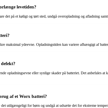
forlænge levetiden?
are det på et køligt og tørt sted, undgå overopladning og afladning samt
teri?
sikre maksimal ydeevne. Opladningstiden kan variere afhængigt af batteri
 defekt?
de opladningsevne eller synlige skader på batteriet. Det anbefales at ko
brug af et Worx batteri?
 det utilgængeligt for børn og undgå at udsætte det for ekstreme temper