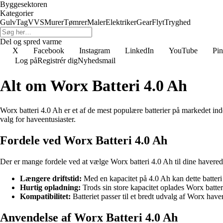
Byggesektoren
Kategorier
Gulv
Tag
VVS
Murer
Tømrer
Maler
Elektriker
Gear
Flyt
Tryghed
Del og spred varme
X
Facebook
Instagram
LinkedIn
YouTube
Pin
Log på
Registrér dig
Nyhedsmail
Alt om Worx Batteri 4.0 Ah
Worx batteri 4.0 Ah er et af de mest populære batterier på markedet ind
valg for haveentusiaster.
Fordele ved Worx Batteri 4.0 Ah
Der er mange fordele ved at vælge Worx batteri 4.0 Ah til dine havereds
Længere driftstid:
Med en kapacitet på 4.0 Ah kan dette batter
Hurtig opladning:
Trods sin store kapacitet oplades Worx batteri
Kompatibilitet:
Batteriet passer til et bredt udvalg af Worx haver
Anvendelse af Worx Batteri 4.0 Ah