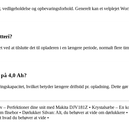
 vedligeholdelse og opbevaringsforhold. Generelt kan et velplejet Worx 
tteri?
t ved at tilslutte det til opladeren i en længere periode, normalt flere t
t på 4,0 Ah?
ngskapacitet, hvilket betyder længere driftstid pr. opladning. Dette gør
av – Perfektioner dine snit med Makita DJV181Z
•
Krystalsæbe – En ko
m flisebor
•
Dørlukker Silvan: Alt, du behøver at vide om dørlukkere
•
lt hvad du behøver at vide
•