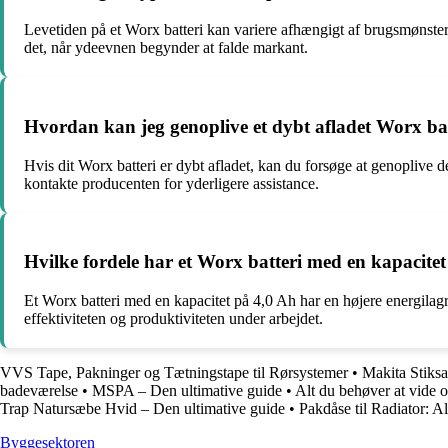
Levetiden på et Worx batteri kan variere afhængigt af brugsmønster,
det, når ydeevnen begynder at falde markant.
Hvordan kan jeg genoplive et dybt afladet Worx ba
Hvis dit Worx batteri er dybt afladet, kan du forsøge at genoplive de
kontakte producenten for yderligere assistance.
Hvilke fordele har et Worx batteri med en kapacite
Et Worx batteri med en kapacitet på 4,0 Ah har en højere energilagri
effektiviteten og produktiviteten under arbejdet.
VVS Tape, Pakninger og Tætningstape til Rørsystemer
•
Makita Stiks
badeværelse
•
MSPA – Den ultimative guide
•
Alt du behøver at vide o
Trap Natursæbe Hvid – Den ultimative guide
•
Pakdåse til Radiator: A
Byggesektoren