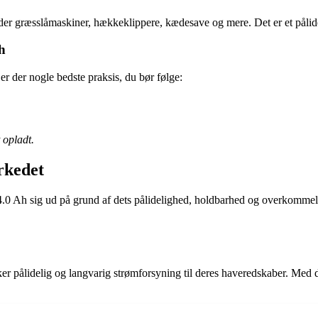
er græsslåmaskiner, hækkeklippere, kædesave og mere. Det er et pålideli
h
er der nogle bedste praksis, du bør følge:
 opladt.
rkedet
.0 Ah sig ud på grund af dets pålidelighed, holdbarhed og overkommelige
ker pålidelig og langvarig strømforsyning til deres haveredskaber. Med de