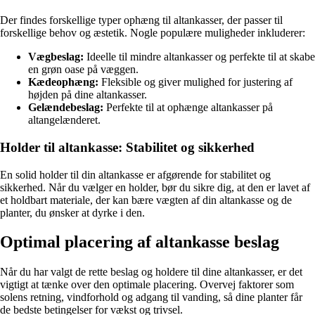
Der findes forskellige typer ophæng til altankasser, der passer til
forskellige behov og æstetik. Nogle populære muligheder inkluderer:
Vægbeslag:
Ideelle til mindre altankasser og perfekte til at skabe
en grøn oase på væggen.
Kædeophæng:
Fleksible og giver mulighed for justering af
højden på dine altankasser.
Gelændebeslag:
Perfekte til at ophænge altankasser på
altangelænderet.
Holder til altankasse: Stabilitet og sikkerhed
En solid holder til din altankasse er afgørende for stabilitet og
sikkerhed. Når du vælger en holder, bør du sikre dig, at den er lavet af
et holdbart materiale, der kan bære vægten af din altankasse og de
planter, du ønsker at dyrke i den.
Optimal placering af altankasse beslag
Når du har valgt de rette beslag og holdere til dine altankasser, er det
vigtigt at tænke over den optimale placering. Overvej faktorer som
solens retning, vindforhold og adgang til vanding, så dine planter får
de bedste betingelser for vækst og trivsel.