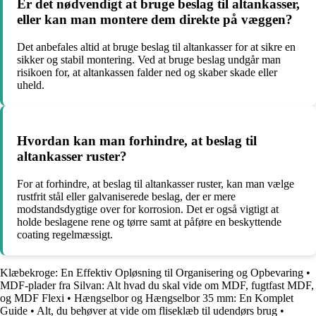
Er det nødvendigt at bruge beslag til altankasser,
eller kan man montere dem direkte på væggen?
Det anbefales altid at bruge beslag til altankasser for at sikre en
sikker og stabil montering. Ved at bruge beslag undgår man
risikoen for, at altankassen falder ned og skaber skade eller
uheld.
Hvordan kan man forhindre, at beslag til
altankasser ruster?
For at forhindre, at beslag til altankasser ruster, kan man vælge
rustfrit stål eller galvaniserede beslag, der er mere
modstandsdygtige over for korrosion. Det er også vigtigt at
holde beslagene rene og tørre samt at påføre en beskyttende
coating regelmæssigt.
Klæbekroge: En Effektiv Opløsning til Organisering og Opbevaring
•
MDF-plader fra Silvan: Alt hvad du skal vide om MDF, fugtfast MDF,
og MDF Flexi
•
Hængselbor og Hængselbor 35 mm: En Komplet
Guide
•
Alt, du behøver at vide om fliseklæb til udendørs brug
•