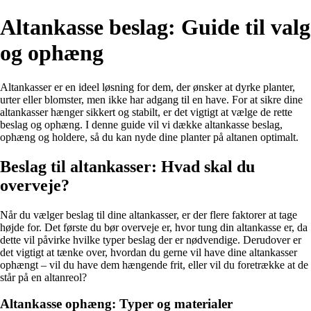
Altankasse beslag: Guide til valg
og ophæng
Altankasser er en ideel løsning for dem, der ønsker at dyrke planter,
urter eller blomster, men ikke har adgang til en have. For at sikre dine
altankasser hænger sikkert og stabilt, er det vigtigt at vælge de rette
beslag og ophæng. I denne guide vil vi dække altankasse beslag,
ophæng og holdere, så du kan nyde dine planter på altanen optimalt.
Beslag til altankasser: Hvad skal du
overveje?
Når du vælger beslag til dine altankasser, er der flere faktorer at tage
højde for. Det første du bør overveje er, hvor tung din altankasse er, da
dette vil påvirke hvilke typer beslag der er nødvendige. Derudover er
det vigtigt at tænke over, hvordan du gerne vil have dine altankasser
ophængt – vil du have dem hængende frit, eller vil du foretrække at de
står på en altanreol?
Altankasse ophæng: Typer og materialer