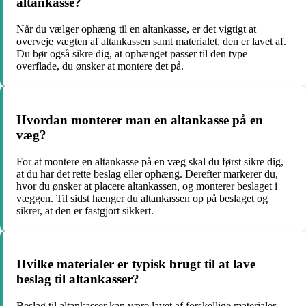
altankasse?
Når du vælger ophæng til en altankasse, er det vigtigt at
overveje vægten af altankassen samt materialet, den er lavet af.
Du bør også sikre dig, at ophænget passer til den type
overflade, du ønsker at montere det på.
Hvordan monterer man en altankasse på en
væg?
For at montere en altankasse på en væg skal du først sikre dig,
at du har det rette beslag eller ophæng. Derefter markerer du,
hvor du ønsker at placere altankassen, og monterer beslaget i
væggen. Til sidst hænger du altankassen op på beslaget og
sikrer, at den er fastgjort sikkert.
Hvilke materialer er typisk brugt til at lave
beslag til altankasser?
Beslag til altankasser kan være lavet af forskellige materialer