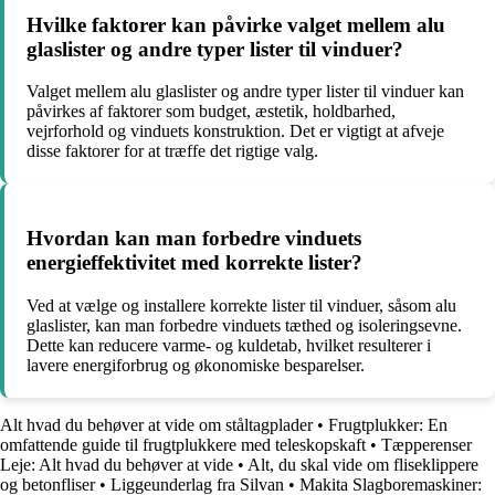
Hvilke faktorer kan påvirke valget mellem alu
glaslister og andre typer lister til vinduer?
Valget mellem alu glaslister og andre typer lister til vinduer kan
påvirkes af faktorer som budget, æstetik, holdbarhed,
vejrforhold og vinduets konstruktion. Det er vigtigt at afveje
disse faktorer for at træffe det rigtige valg.
Hvordan kan man forbedre vinduets
energieffektivitet med korrekte lister?
Ved at vælge og installere korrekte lister til vinduer, såsom alu
glaslister, kan man forbedre vinduets tæthed og isoleringsevne.
Dette kan reducere varme- og kuldetab, hvilket resulterer i
lavere energiforbrug og økonomiske besparelser.
Alt hvad du behøver at vide om ståltagplader
•
Frugtplukker: En
omfattende guide til frugtplukkere med teleskopskaft
•
Tæpperenser
Leje: Alt hvad du behøver at vide
•
Alt, du skal vide om fliseklippere
og betonfliser
•
Liggeunderlag fra Silvan
•
Makita Slagboremaskiner: