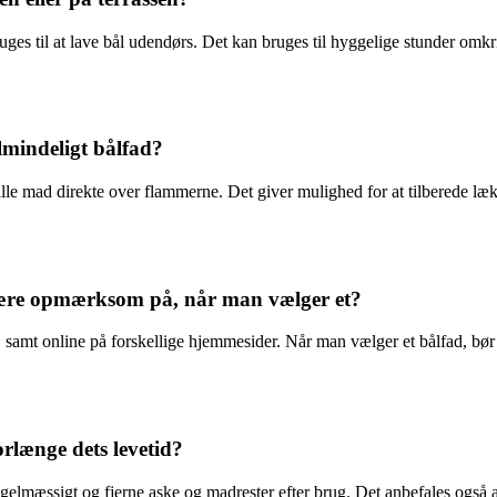
bruges til at lave bål udendørs. Det kan bruges til hyggelige stunder omkr
almindeligt bålfad?
grille mad direkte over flammerne. Det giver mulighed for at tilberede l
være opmærksom på, når man vælger et?
 samt online på forskellige hjemmesider. Når man vælger et bålfad, bør 
rlænge dets levetid?
 regelmæssigt og fjerne aske og madrester efter brug. Det anbefales også 