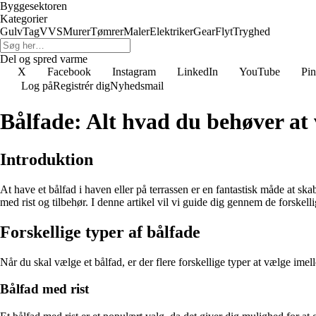
Byggesektoren
Kategorier
Gulv
Tag
VVS
Murer
Tømrer
Maler
Elektriker
Gear
Flyt
Tryghed
Del og spred varme
X
Facebook
Instagram
LinkedIn
YouTube
Pin
Log på
Registrér dig
Nyhedsmail
Bålfade: Alt hvad du behøver at
Introduktion
At have et bålfad i haven eller på terrassen er en fantastisk måde at ska
med rist og tilbehør. I denne artikel vil vi guide dig gennem de forskellige
Forskellige typer af bålfade
Når du skal vælge et bålfad, er der flere forskellige typer at vælge imel
Bålfad med rist