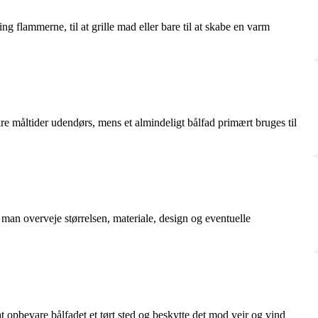
ing flammerne, til at grille mad eller bare til at skabe en varm
ækre måltider udendørs, mens et almindeligt bålfad primært bruges til
man overveje størrelsen, materiale, design og eventuelle
at opbevare bålfadet et tørt sted og beskytte det mod vejr og vind