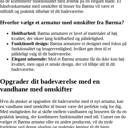
da de kombinerer funktionalitet med æstetik på en elegant måde. Et
håndvaskarmatur med omskifter til bruser fra Børma vil være et
stilfuldt og praktisk tilbehør til dit badeværelse.
Hvorfor vælge et armatur med omskifter fra Børma?
Holdbarhed:
Børma armaturer er lavet af materialer af høj
kvalitet, der sikrer lang holdbarhed og pålidelighed.
Funktionelt design:
Børma armaturer er designet med fokus på
funktionalitet og brugervenlighed, hvilket gør dem til et
pålideligt valg til dit badeværelse.
Elegant udseende:
Med et Børma armatur får du ikke kun høj
kvalitet, men også et smukt design, der vil tilføje stil til dit
badeværelse.
Opgrader dit badeværelse med en
vandhane med omskifter
Hvis du ønsker at opgradere dit badeværelse med et nyt armatur, kan
en vandhane med omskifter til bruser være det perfekte valg for dig.
Med muligheden for at skifte mellem vandhanen og bruseren får du en
praktisk løsning, der kombinerer funktionalitet med stil. Uanset om du
vælger et Børma armatur eller en anden producent, vil du nyde
fordelene ved denne alsidige og praktiske løsning til dit hjem.