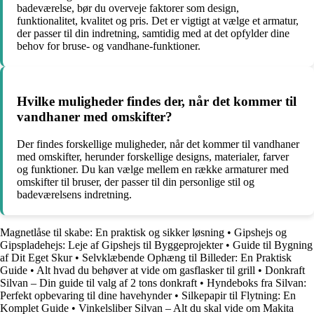
badeværelse, bør du overveje faktorer som design,
funktionalitet, kvalitet og pris. Det er vigtigt at vælge et armatur,
der passer til din indretning, samtidig med at det opfylder dine
behov for bruse- og vandhane-funktioner.
Hvilke muligheder findes der, når det kommer til
vandhaner med omskifter?
Der findes forskellige muligheder, når det kommer til vandhaner
med omskifter, herunder forskellige designs, materialer, farver
og funktioner. Du kan vælge mellem en række armaturer med
omskifter til bruser, der passer til din personlige stil og
badeværelsens indretning.
Magnetlåse til skabe: En praktisk og sikker løsning
•
Gipshejs og
Gipspladehejs: Leje af Gipshejs til Byggeprojekter
•
Guide til Bygning
af Dit Eget Skur
•
Selvklæbende Ophæng til Billeder: En Praktisk
Guide
•
Alt hvad du behøver at vide om gasflasker til grill
•
Donkraft
Silvan – Din guide til valg af 2 tons donkraft
•
Hyndeboks fra Silvan:
Perfekt opbevaring til dine havehynder
•
Silkepapir til Flytning: En
Komplet Guide
•
Vinkelsliber Silvan – Alt du skal vide om Makita