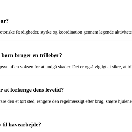
bør?
otoriske færdigheder, styrke og koordination gennem legende aktiviteter
 børn bruger en trillebør?
opsyn af en voksen for at undgå skader. Det er også vigtigt at sikre, at tr
 at forlænge dens levetid?
evare den et tørt sted, rengøre den regelmæssigt efter brug, smøre hjulen
b til havearbejde?