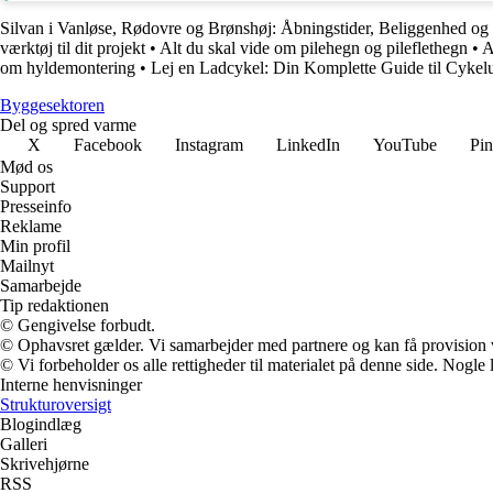
Silvan i Vanløse, Rødovre og Brønshøj: Åbningstider, Beliggenhed og
værktøj til dit projekt
•
Alt du skal vide om pilehegn og pileflethegn
•
A
om hyldemontering
•
Lej en Ladcykel: Din Komplette Guide til Cykelu
Byggesektoren
Del og spred varme
X
Facebook
Instagram
LinkedIn
YouTube
Pin
Mød os
Support
Presseinfo
Reklame
Min profil
Mailnyt
Samarbejde
Tip redaktionen
© Gengivelse forbudt.
© Ophavsret gælder. Vi samarbejder med partnere og kan få provision
© Vi forbeholder os alle rettigheder til materialet på denne side. Nogle
Interne henvisninger
Strukturoversigt
Blogindlæg
Galleri
Skrivehjørne
RSS