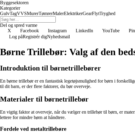
Byggesektoren
Kategorier
Gulv
Tag
VVS
Murer
Tømrer
Maler
Elektriker
Gear
Flyt
Tryghed
Del og spred varme
X
Facebook
Instagram
LinkedIn
YouTube
Pin
Log på
Registrér dig
Nyhedsmail
Børne Trillebør: Valg af den bedst
Introduktion til børnetrillebører
En børne trillebør er en fantastisk legetøjsmulighed for børn i forskell
til dit barn, er der flere faktorer, du bør overveje.
Materialer til børnetrillebør
En vigtig faktor at overveje, når du vælger en trillebør til børn, er mate
lettere for mindre børn at håndtere.
Fordele ved metaltrillebøre