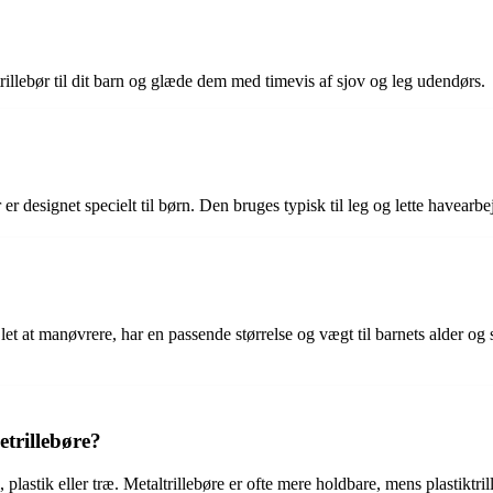
rillebør til dit barn og glæde dem med timevis af sjov og leg udendørs.
 er designet specielt til børn. Den bruges typisk til leg og lette havearb
er let at manøvrere, har en passende størrelse og vægt til barnets alder o
etrillebøre?
 plastik eller træ. Metaltrillebøre er ofte mere holdbare, mens plastiktri