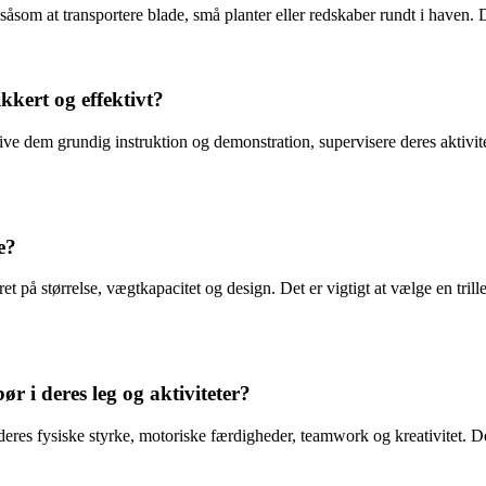
er såsom at transportere blade, små planter eller redskaber rundt i haven
kkert og effektivt?
 give dem grundig instruktion og demonstration, supervisere deres aktivi
e?
eret på størrelse, vægtkapacitet og design. Det er vigtigt at vælge en trill
r i deres leg og aktiviteter?
e deres fysiske styrke, motoriske færdigheder, teamwork og kreativitet.