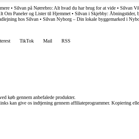
 mere
•
Silvan på Nørrebro: Alt hvad du har brug for at vide
•
Silvan Vi
lt Om Paneler og Lister til Hjemmet
•
Silvan i Skjebby: Åbningstider,
dlejning hos Silvan
•
Silvan Nyborg – Din lokale byggemarked i Nyb
terest
TikTok
Mail
RSS
 ved køb gennem anbefalede produkter.
 links kan give os indtjening gennem affiliateprogrammer. Kopiering elle