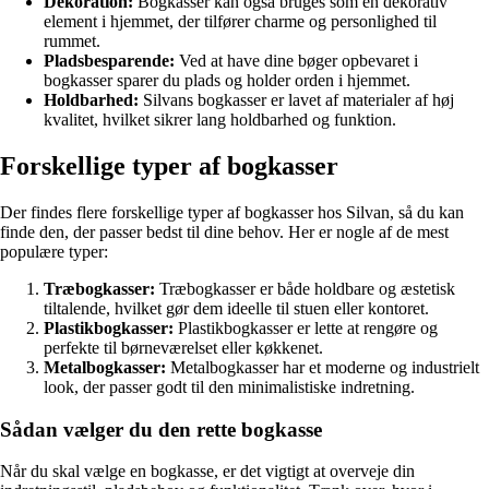
Dekoration:
Bogkasser kan også bruges som en dekorativ
element i hjemmet, der tilfører charme og personlighed til
rummet.
Pladsbesparende:
Ved at have dine bøger opbevaret i
bogkasser sparer du plads og holder orden i hjemmet.
Holdbarhed:
Silvans bogkasser er lavet af materialer af høj
kvalitet, hvilket sikrer lang holdbarhed og funktion.
Forskellige typer af bogkasser
Der findes flere forskellige typer af bogkasser hos Silvan, så du kan
finde den, der passer bedst til dine behov. Her er nogle af de mest
populære typer:
Træbogkasser:
Træbogkasser er både holdbare og æstetisk
tiltalende, hvilket gør dem ideelle til stuen eller kontoret.
Plastikbogkasser:
Plastikbogkasser er lette at rengøre og
perfekte til børneværelset eller køkkenet.
Metalbogkasser:
Metalbogkasser har et moderne og industrielt
look, der passer godt til den minimalistiske indretning.
Sådan vælger du den rette bogkasse
Når du skal vælge en bogkasse, er det vigtigt at overveje din