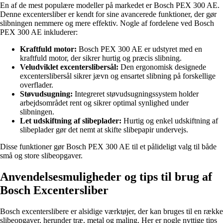
En af de mest populære modeller på markedet er Bosch PEX 300 AE.
Denne excentersliber er kendt for sine avancerede funktioner, der gør
slibningen nemmere og mere effektiv. Nogle af fordelene ved Bosch
PEX 300 AE inkluderer:
Kraftfuld motor:
Bosch PEX 300 AE er udstyret med en
kraftfuld motor, der sikrer hurtig og præcis slibning.
Veludviklet excenterslibersål:
Den ergonomisk designede
excenterslibersål sikrer jævn og ensartet slibning på forskellige
overflader.
Støvudsugning:
Integreret støvudsugningssystem holder
arbejdsområdet rent og sikrer optimal synlighed under
slibningen.
Let udskiftning af slibeplader:
Hurtig og enkel udskiftning af
slibeplader gør det nemt at skifte slibepapir undervejs.
Disse funktioner gør Bosch PEX 300 AE til et pålideligt valg til både
små og store slibeopgaver.
Anvendelsesmuligheder og tips til brug af
Bosch Excentersliber
Bosch excenterslibere er alsidige værktøjer, der kan bruges til en række
slibeopgaver, herunder træ, metal og maling. Her er nogle nyttige tips