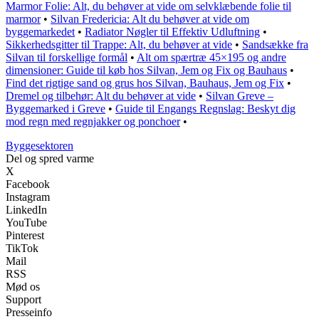
Marmor Folie: Alt, du behøver at vide om selvklæbende folie til
marmor
•
Silvan Fredericia: Alt du behøver at vide om
byggemarkedet
•
Radiator Nøgler til Effektiv Udluftning
•
Sikkerhedsgitter til Trappe: Alt, du behøver at vide
•
Sandsække fra
Silvan til forskellige formål
•
Alt om spærtræ 45×195 og andre
dimensioner: Guide til køb hos Silvan, Jem og Fix og Bauhaus
•
Find det rigtige sand og grus hos Silvan, Bauhaus, Jem og Fix
•
Dremel og tilbehør: Alt du behøver at vide
•
Silvan Greve –
Byggemarked i Greve
•
Guide til Engangs Regnslag: Beskyt dig
mod regn med regnjakker og ponchoer
•
Byggesektoren
Del og spred varme
X
Facebook
Instagram
LinkedIn
YouTube
Pinterest
TikTok
Mail
RSS
Mød os
Support
Presseinfo