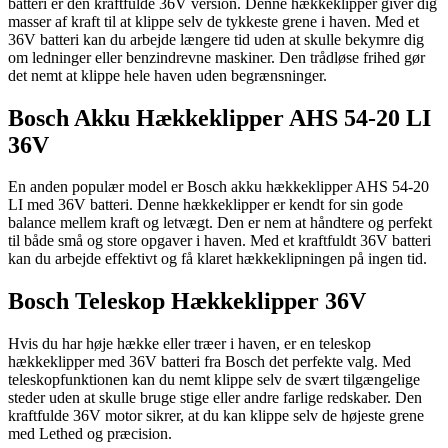
batteri er den kraftfulde 36V version. Denne hækkeklipper giver dig
masser af kraft til at klippe selv de tykkeste grene i haven. Med et
36V batteri kan du arbejde længere tid uden at skulle bekymre dig
om ledninger eller benzindrevne maskiner. Den trådløse frihed gør
det nemt at klippe hele haven uden begrænsninger.
Bosch Akku Hækkeklipper AHS 54-20 LI
36V
En anden populær model er Bosch akku hækkeklipper AHS 54-20
LI med 36V batteri. Denne hækkeklipper er kendt for sin gode
balance mellem kraft og letvægt. Den er nem at håndtere og perfekt
til både små og store opgaver i haven. Med et kraftfuldt 36V batteri
kan du arbejde effektivt og få klaret hækkeklipningen på ingen tid.
Bosch Teleskop Hækkeklipper 36V
Hvis du har høje hække eller træer i haven, er en teleskop
hækkeklipper med 36V batteri fra Bosch det perfekte valg. Med
teleskopfunktionen kan du nemt klippe selv de svært tilgængelige
steder uden at skulle bruge stige eller andre farlige redskaber. Den
kraftfulde 36V motor sikrer, at du kan klippe selv de højeste grene
med Lethed og præcision.