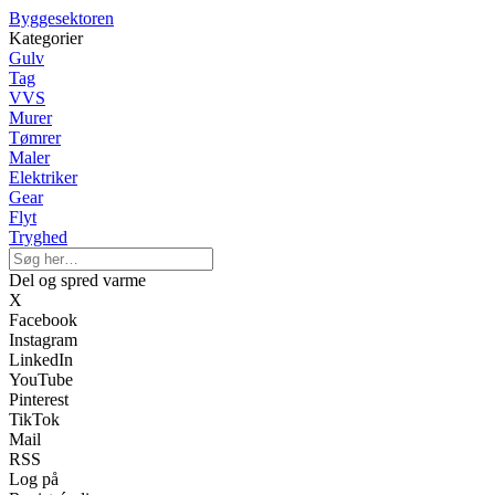
Byggesektoren
Kategorier
Gulv
Tag
VVS
Murer
Tømrer
Maler
Elektriker
Gear
Flyt
Tryghed
Del og spred varme
X
Facebook
Instagram
LinkedIn
YouTube
Pinterest
TikTok
Mail
RSS
Log på