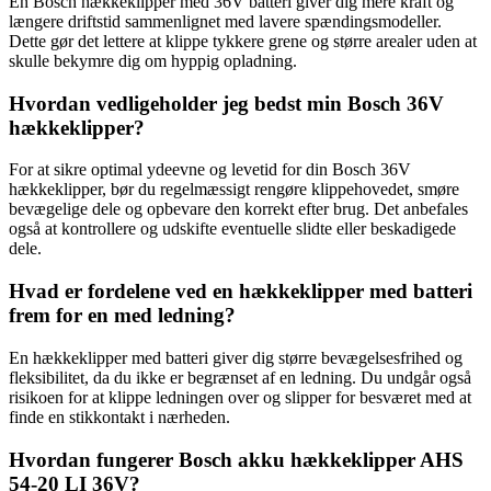
En Bosch hækkeklipper med 36V batteri giver dig mere kraft og
længere driftstid sammenlignet med lavere spændingsmodeller.
Dette gør det lettere at klippe tykkere grene og større arealer uden at
skulle bekymre dig om hyppig opladning.
Hvordan vedligeholder jeg bedst min Bosch 36V
hækkeklipper?
For at sikre optimal ydeevne og levetid for din Bosch 36V
hækkeklipper, bør du regelmæssigt rengøre klippehovedet, smøre
bevægelige dele og opbevare den korrekt efter brug. Det anbefales
også at kontrollere og udskifte eventuelle slidte eller beskadigede
dele.
Hvad er fordelene ved en hækkeklipper med batteri
frem for en med ledning?
En hækkeklipper med batteri giver dig større bevægelsesfrihed og
fleksibilitet, da du ikke er begrænset af en ledning. Du undgår også
risikoen for at klippe ledningen over og slipper for besværet med at
finde en stikkontakt i nærheden.
Hvordan fungerer Bosch akku hækkeklipper AHS
54-20 LI 36V?