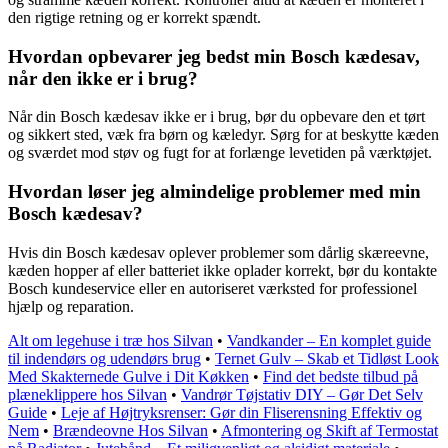
den rigtige retning og er korrekt spændt.
Hvordan opbevarer jeg bedst min Bosch kædesav,
når den ikke er i brug?
Når din Bosch kædesav ikke er i brug, bør du opbevare den et tørt
og sikkert sted, væk fra børn og kæledyr. Sørg for at beskytte kæden
og sværdet mod støv og fugt for at forlænge levetiden på værktøjet.
Hvordan løser jeg almindelige problemer med min
Bosch kædesav?
Hvis din Bosch kædesav oplever problemer som dårlig skæreevne,
kæden hopper af eller batteriet ikke oplader korrekt, bør du kontakte
Bosch kundeservice eller en autoriseret værksted for professionel
hjælp og reparation.
Alt om legehuse i træ hos Silvan
•
Vandkander – En komplet guide
til indendørs og udendørs brug
•
Ternet Gulv – Skab et Tidløst Look
Med Skakternede Gulve i Dit Køkken
•
Find det bedste tilbud på
plæneklippere hos Silvan
•
Vandrør Tøjstativ DIY – Gør Det Selv
Guide
•
Leje af Højtryksrenser: Gør din Fliserensning Effektiv og
Nem
•
Brændeovne Hos Silvan
•
Afmontering og Skift af Termostat