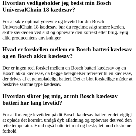
Hvordan vedligeholder jeg bedst min Bosch
UniversalChain 18 kædesav?
For at sikre optimal ydeevne og levetid for din Bosch
UniversalChain 18 kædesav, bør du regelmæssigt smøre kæden,
skifte savkæden ved slid og opbevare den korrekt efter brug. Følg
altid producentens anvisninger.
Hvad er forskellen mellem en Bosch batteri kædesav
og en Bosch akku kædesav?
Der er ingen reel forskel mellem en Bosch batteri kædesav og en
Bosch akku kædesav, da begge betegnelser refererer til en kædesav,
der drives af et genopladeligt batteri. Det er blot forskellige måder at
beskrive samme type kædesav.
Hvordan sikrer jeg mig, at mit Bosch kædesav
batteri har lang levetid?
For at forlænge levetiden på dit Bosch kædesav batteri er det vigtigt
at oplade det korrekt, undgå dyb afladning og opbevare det ved den
rette temperatur. Hold også batteriet rent og beskyttet mod ekstreme
forhold.