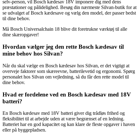
selv-person, vil Bosch kædesav 18V imponere dig med dens
præstationer og pålidelighed. Besøg din nærmeste Silvan-butik for at
se udvalget af Bosch kædesave og vælg den model, der passer bedst
til dine behov.
Må Bosch Universalchain 18 blive dit foretrukne værktøj til alle
dine skæropgaver!
Hvordan vælger jeg den rette Bosch kædesav til
mine behov hos Silvan?
Når du skal vælge en Bosch kædesav hos Silvan, er det vigtigt at
overveje faktorer som skæreevne, batterilevetid og ergonomi. Spørg
personalet hos Silvan om vejledning, så du får den rette model til
dine behov.
Hvad er fordelene ved en Bosch kædesav med 18V
batteri?
En Bosch kædesav med 18V batteri giver dig trådløs frihed og
fleksibilitet til at arbejde uden at være begrænset af en ledning.
Batteriet har en god kapacitet og kan klare de fleste opgaver i haven
eller på byggepladsen.