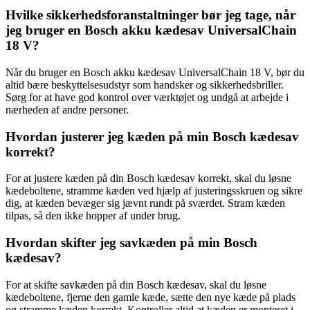
Hvilke sikkerhedsforanstaltninger bør jeg tage, når
jeg bruger en Bosch akku kædesav UniversalChain
18 V?
Når du bruger en Bosch akku kædesav UniversalChain 18 V, bør du
altid bære beskyttelsesudstyr som handsker og sikkerhedsbriller.
Sørg for at have god kontrol over værktøjet og undgå at arbejde i
nærheden af andre personer.
Hvordan justerer jeg kæden på min Bosch kædesav
korrekt?
For at justere kæden på din Bosch kædesav korrekt, skal du løsne
kædeboltene, stramme kæden ved hjælp af justeringsskruen og sikre
dig, at kæden bevæger sig jævnt rundt på sværdet. Stram kæden
tilpas, så den ikke hopper af under brug.
Hvordan skifter jeg savkæden på min Bosch
kædesav?
For at skifte savkæden på din Bosch kædesav, skal du løsne
kædeboltene, fjerne den gamle kæde, sætte den nye kæde på plads
og stramme kæden korrekt. Kontroller altid at kæden er monteret i