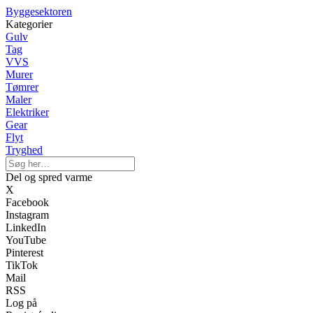
Byggesektoren
Kategorier
Gulv
Tag
VVS
Murer
Tømrer
Maler
Elektriker
Gear
Flyt
Tryghed
Del og spred varme
X
Facebook
Instagram
LinkedIn
YouTube
Pinterest
TikTok
Mail
RSS
Log på