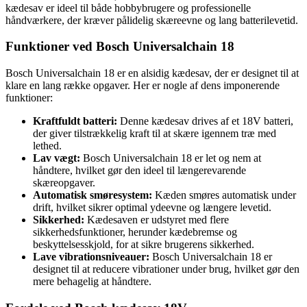
kædesav er ideel til både hobbybrugere og professionelle
håndværkere, der kræver pålidelig skæreevne og lang batterilevetid.
Funktioner ved Bosch Universalchain 18
Bosch Universalchain 18 er en alsidig kædesav, der er designet til at
klare en lang række opgaver. Her er nogle af dens imponerende
funktioner:
Kraftfuldt batteri:
Denne kædesav drives af et 18V batteri,
der giver tilstrækkelig kraft til at skære igennem træ med
lethed.
Lav vægt:
Bosch Universalchain 18 er let og nem at
håndtere, hvilket gør den ideel til længerevarende
skæreopgaver.
Automatisk smøresystem:
Kæden smøres automatisk under
drift, hvilket sikrer optimal ydeevne og længere levetid.
Sikkerhed:
Kædesaven er udstyret med flere
sikkerhedsfunktioner, herunder kædebremse og
beskyttelsesskjold, for at sikre brugerens sikkerhed.
Lave vibrationsniveauer:
Bosch Universalchain 18 er
designet til at reducere vibrationer under brug, hvilket gør den
mere behagelig at håndtere.