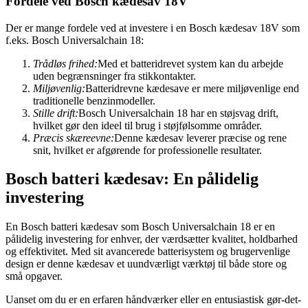
Fordele ved Bosch kædesav 18V
Der er mange fordele ved at investere i en Bosch kædesav 18V som
f.eks. Bosch Universalchain 18:
Trådløs frihed:
Med et batteridrevet system kan du arbejde
uden begrænsninger fra stikkontakter.
Miljøvenlig:
Batteridrevne kædesave er mere miljøvenlige end
traditionelle benzinmodeller.
Stille drift:
Bosch Universalchain 18 har en støjsvag drift,
hvilket gør den ideel til brug i støjfølsomme områder.
Præcis skæreevne:
Denne kædesav leverer præcise og rene
snit, hvilket er afgørende for professionelle resultater.
Bosch batteri kædesav: En pålidelig
investering
En Bosch batteri kædesav som Bosch Universalchain 18 er en
pålidelig investering for enhver, der værdsætter kvalitet, holdbarhed
og effektivitet. Med sit avancerede batterisystem og brugervenlige
design er denne kædesav et uundværligt værktøj til både store og
små opgaver.
Uanset om du er en erfaren håndværker eller en entusiastisk gør-det-