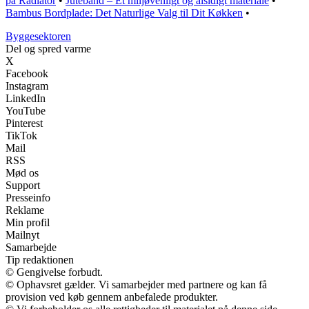
på Radiator
•
Jutebånd – Et miljøvenligt og alsidigt materiale
•
Bambus Bordplade: Det Naturlige Valg til Dit Køkken
•
Byggesektoren
Del og spred varme
X
Facebook
Instagram
LinkedIn
YouTube
Pinterest
TikTok
Mail
RSS
Mød os
Support
Presseinfo
Reklame
Min profil
Mailnyt
Samarbejde
Tip redaktionen
© Gengivelse forbudt.
© Ophavsret gælder. Vi samarbejder med partnere og kan få
provision ved køb gennem anbefalede produkter.