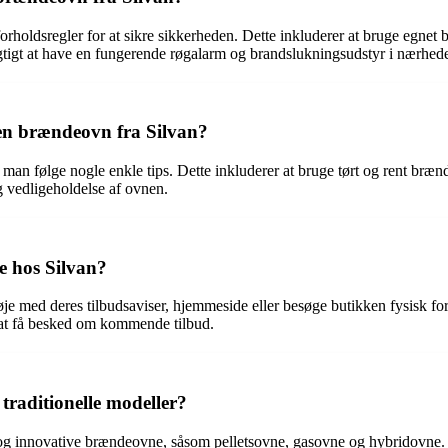
e forholdsregler for at sikre sikkerheden. Dette inkluderer at bruge eg
tigt at have en fungerende røgalarm og brandslukningsudstyr i nærhed
en brændeovn fra Silvan?
n man følge nogle enkle tips. Dette inkluderer at bruge tørt og rent b
g vedligeholdelse af ovnen.
 hos Silvan?
e med deres tilbudsaviser, hjemmeside eller besøge butikken fysisk for
r at få besked om kommende tilbud.
traditionelle modeller?
og innovative brændeovne, såsom pelletsovne, gasovne og hybridovne. 