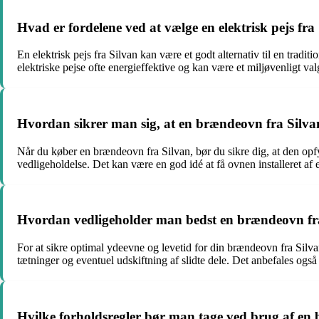
Hvad er fordelene ved at vælge en elektrisk pejs fra
En elektrisk pejs fra Silvan kan være et godt alternativ til en trad
elektriske pejse ofte energieffektive og kan være et miljøvenligt val
Hvordan sikrer man sig, at en brændeovn fra Silv
Når du køber en brændeovn fra Silvan, bør du sikre dig, at den opfy
vedligeholdelse. Det kan være en god idé at få ovnen installeret af e
Hvordan vedligeholder man bedst en brændeovn fra
For at sikre optimal ydeevne og levetid for din brændeovn fra Silva
tætninger og eventuel udskiftning af slidte dele. Det anbefales ogs
Hvilke forholdsregler bør man tage ved brug af en