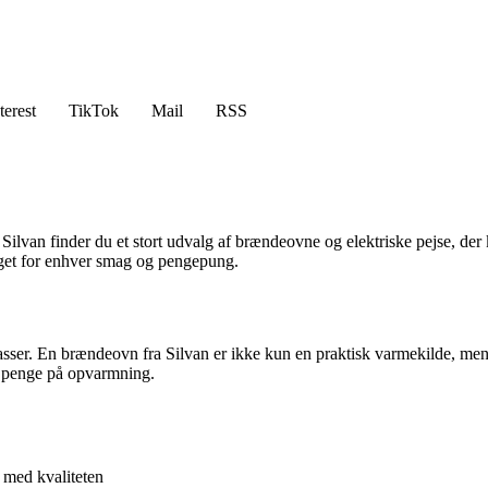
terest
TikTok
Mail
RSS
os Silvan finder du et stort udvalg af brændeovne og elektriske pejse, d
noget for enhver smag og pengepung.
klasser. En brændeovn fra Silvan er ikke kun en praktisk varmekilde, me
e penge på opvarmning.
 med kvaliteten