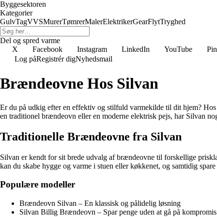
Byggesektoren
Kategorier
Gulv
Tag
VVS
Murer
Tømrer
Maler
Elektriker
Gear
Flyt
Tryghed
Del og spred varme
X
Facebook
Instagram
LinkedIn
YouTube
Pin
Log på
Registrér dig
Nyhedsmail
Brændeovne Hos Silvan
Er du på udkig efter en effektiv og stilfuld varmekilde til dit hjem? H
en traditionel brændeovn eller en moderne elektrisk pejs, har Silvan 
Traditionelle Brændeovne fra Silvan
Silvan er kendt for sit brede udvalg af brændeovne til forskellige pris
kan du skabe hygge og varme i stuen eller køkkenet, og samtidig spar
Populære modeller
Brændeovn Silvan – En klassisk og pålidelig løsning
Silvan Billig Brændeovn – Spar penge uden at gå på kompromis