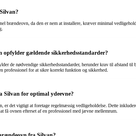
 Silvan?
itionel brændeovn, da den er nem at installere, kræver minimal vedligehol
g.
an opfylder gældende sikkerhedsstandarder?
lder de nødvendige sikkerhedsstandarder, herunder krav til afstand til 
n professionel for at sikre korrekt funktion og sikkerhed.
 Silvan for optimal ydeevne?
n, er det vigtigt at foretage regelmæssig vedligeholdelse. Dette inklu
å at få ovnen efterset af en professionel med jævne mellemrum.
 brændeovn fra Silvan?