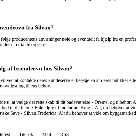
brændeovn fra Silvan?
følge producentens anvisninger nøje og eventuelt få hjælp fra en professi
indelser er tætte og sikre.
alg af brændeovn hos Silvan?
n ved at kontakte deres kundeservice, besøge en af deres butikker elle
e ovnløsning til ens behov.
 til at vælge det rette skab til dit badeværelse
•
Dremel og tilbehør: A
rhed til dit hjem
•
Foldedøre til Indendørs Brug – Alt, du behøver at vi
riske Save
•
Silvan Fredericia: Alt du behøver at vide om byggemarked
terest
TikTok
Mail
RSS