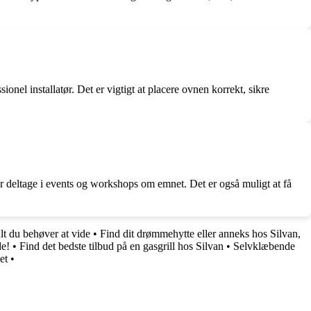
onel installatør. Det er vigtigt at placere ovnen korrekt, sikre
r deltage i events og workshops om emnet. Det er også muligt at få
lt du behøver at vide
•
Find dit drømmehytte eller anneks hos Silvan,
de!
•
Find det bedste tilbud på en gasgrill hos Silvan
•
Selvklæbende
et
•