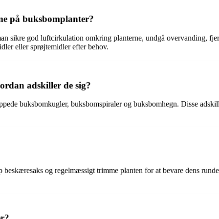
me på buksbomplanter?
ikre god luftcirkulation omkring planterne, undgå overvanding, fjern
r eller sprøjtemidler efter behov.
ordan adskiller de sig?
ippede buksbomkugler, buksbomspiraler og buksbomhegn. Disse adskiller 
p beskæresaks og regelmæssigt trimme planten for at bevare dens runde 
er?