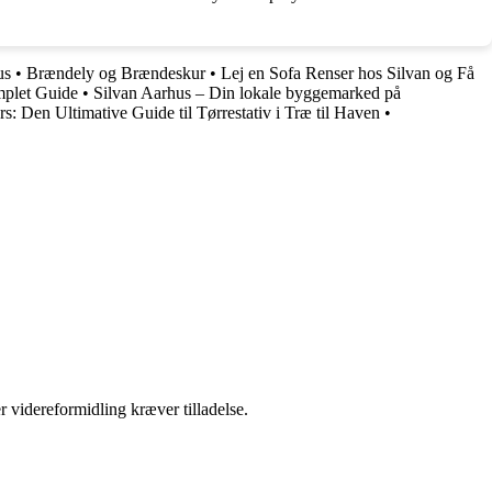
us
•
Brændely og Brændeskur
•
Lej en Sofa Renser hos Silvan og Få
mplet Guide
•
Silvan Aarhus – Din lokale byggemarked på
s: Den Ultimative Guide til Tørrestativ i Træ til Haven
•
r videreformidling kræver tilladelse.