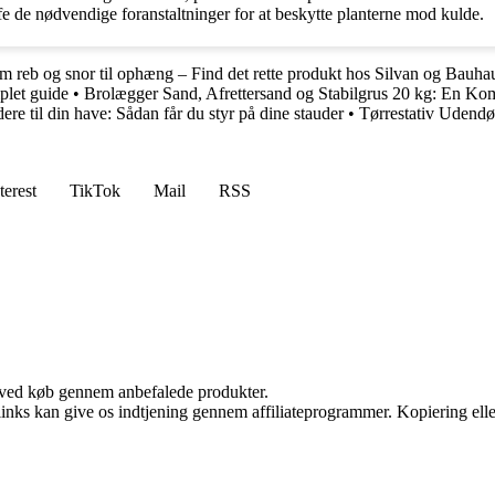
fe de nødvendige foranstaltninger for at beskytte planterne mod kulde.
m reb og snor til ophæng – Find det rette produkt hos Silvan og Bauha
plet guide
•
Brolægger Sand, Afrettersand og Stabilgrus 20 kg: En Ko
ere til din have: Sådan får du styr på dine stauder
•
Tørrestativ Udendør
terest
TikTok
Mail
RSS
 ved køb gennem anbefalede produkter.
 links kan give os indtjening gennem affiliateprogrammer. Kopiering elle