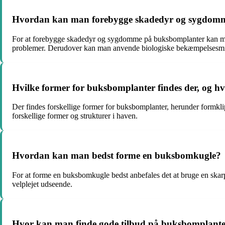
Hvordan kan man forebygge skadedyr og sygdom
For at forebygge skadedyr og sygdomme på buksbomplanter kan man s
problemer. Derudover kan man anvende biologiske bekæmpelsesmidle
Hvilke former for buksbomplanter findes der, og hv
Der findes forskellige former for buksbomplanter, herunder formkl
forskellige former og strukturer i haven.
Hvordan kan man bedst forme en buksbomkugle?
For at forme en buksbomkugle bedst anbefales det at bruge en skar
velplejet udseende.
Hvor kan man finde gode tilbud på buksbomplant