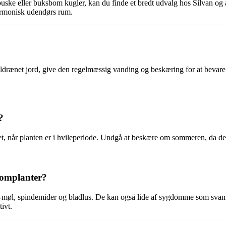
ke eller buksbom kugler, kan du finde et bredt udvalg hos Silvan og an
armonisk udendørs rum.
eldrænet jord, give den regelmæssig vanding og beskæring for at bevare 
?
et, når planten er i hvileperiode. Undgå at beskære om sommeren, da det
bomplanter?
møl, spindemider og bladlus. De kan også lide af sygdomme som sv
ivt.