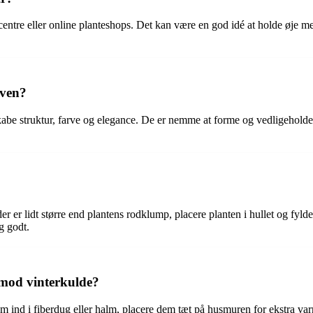
entre eller online planteshops. Det kan være en god idé at holde øje med
aven?
abe struktur, farve og elegance. De er nemme at forme og vedligeholde, 
r er lidt større end plantens rodklump, placere planten i hullet og fylde
ig godt.
mod vinterkulde?
ind i fiberdug eller halm, placere dem tæt på husmuren for ekstra varm