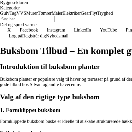
Byggesektoren
Kategorier
Gulv
Tag
VVS
Murer
Tømrer
Maler
Elektriker
Gear
Flyt
Tryghed
Del og spred varme
X
Facebook
Instagram
LinkedIn
YouTube
Pin
Log på
Registrér dig
Nyhedsmail
Buksbom Tilbud – En komplet guid
Introduktion til buksbom planter
Buksbom planter er populære valg til haver og terrasser på grund af 
gode tilbud hos Silvan og andre havecentre.
Valg af den rigtige type buksbom
1. Formklippet buksbom
Formklippede buksbom buske er ideelle til at skabe strukturerede hække