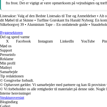
fra frost. Det er vigtigt at være opmærksom på vejrudsigten og træf
Listesakse: Valg af den Bedste Listesaks til Træ og Anmeldelser
•
Alt o
dit Møbel til at Skinne
•
Turfline Græskant fra Harald Nyborg: En kom
Silkeborgvej 39
•
Aluminium Tape – En omfattende guide
•
Staudehold
Byggesektoren
Del og spred varme
X
Facebook
Instagram
LinkedIn
YouTube
Pin
Mød os
Support
Presseinfo
Reklame
Min profil
Mailnyt
Samarbejde
Tip redaktionen
© Gengivelse forbudt.
© Ophavsret gælder. Vi samarbejder med partnere og kan få provision
© Vi forbeholder os alle rettigheder til materialet på denne side. Nogle
Interne henvisninger
Strukturoversigt
Blogindlæg
Galleri