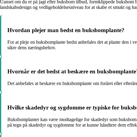
Uanset om du er på jagt efter buksbom tilbud, formklippede buksbom bus
landskabsdesign og vedligeholdelsesniveau for at skabe et smukt og h
Hvordan plejer man bedst en buksbomplante?
For at pleje en buksbomplante bedst anbefales det at plante den i v
sikre dens næringsbehov.
Hvornår er det bedst at beskære en buksbomplante
Det anbefales at beskære en buksbomplante om foråret eller efterår
Hvilke skadedyr og sygdomme er typiske for buks
Buksbomplanter kan være modtagelige for skadedyr som buksbom-
på tegn på skadedyr og sygdomme for at kunne håndtere dem effekt