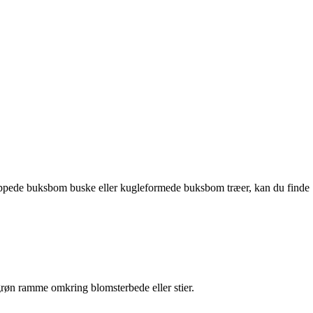
klippede buksbom buske eller kugleformede buksbom træer, kan du finde
grøn ramme omkring blomsterbede eller stier.