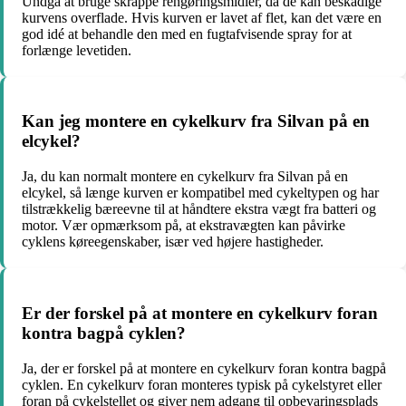
Undgå at bruge skrappe rengøringsmidler, da de kan beskadige
kurvens overflade. Hvis kurven er lavet af flet, kan det være en
god idé at behandle den med en fugtafvisende spray for at
forlænge levetiden.
Kan jeg montere en cykelkurv fra Silvan på en
elcykel?
Ja, du kan normalt montere en cykelkurv fra Silvan på en
elcykel, så længe kurven er kompatibel med cykeltypen og har
tilstrækkelig bæreevne til at håndtere ekstra vægt fra batteri og
motor. Vær opmærksom på, at ekstravægten kan påvirke
cyklens køreegenskaber, især ved højere hastigheder.
Er der forskel på at montere en cykelkurv foran
kontra bagpå cyklen?
Ja, der er forskel på at montere en cykelkurv foran kontra bagpå
cyklen. En cykelkurv foran monteres typisk på cykelstyret eller
foran på cykelstellet og giver nem adgang til opbevaringsplads