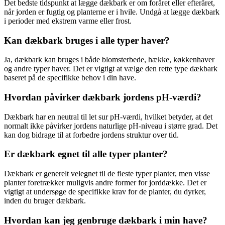
Det bedste tidspunkt at lægge dækbark er om foråret eller efteråret,
når jorden er fugtig og planterne er i hvile. Undgå at lægge dækbark
i perioder med ekstrem varme eller frost.
Kan dækbark bruges i alle typer haver?
Ja, dækbark kan bruges i både blomsterbede, hække, køkkenhaver
og andre typer haver. Det er vigtigt at vælge den rette type dækbark
baseret på de specifikke behov i din have.
Hvordan påvirker dækbark jordens pH-værdi?
Dækbark har en neutral til let sur pH-værdi, hvilket betyder, at det
normalt ikke påvirker jordens naturlige pH-niveau i større grad. Det
kan dog bidrage til at forbedre jordens struktur over tid.
Er dækbark egnet til alle typer planter?
Dækbark er generelt velegnet til de fleste typer planter, men visse
planter foretrækker muligvis andre former for jorddække. Det er
vigtigt at undersøge de specifikke krav for de planter, du dyrker,
inden du bruger dækbark.
Hvordan kan jeg genbruge dækbark i min have?