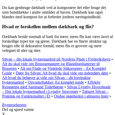
Du kan genbruge dækbark ved at kompostere det eller bruge det
som bunddække i andre områder af haven. Dækbark kan også
blandes med kompost for at forbedre jordens næringsindhold.
Hvad er forskellen mellem dækbark og flis?
Dækbark består normalt af bark fra træer, mens flis kan være lavet af
forskellige typer træ og grene. Dækbark har en finere struktur og
bruges ofte til dekorative formål, mens flis er grovere og mere
velegnet til stier og stier.
Silvan – din lokale byggemarked på Nordens Plads i Frederiksberg
•
Alt du skal vide om Brusearmaturer og Blandingsbatterier til
Bruseren
•
Alt om Flade og Vinklede Stikpropper – En Komplet
Guide
•
Døre fra Silvan: Alt hvad du skal vide om indendørs døre
•
Alt hvad du behøver at vide om Silvan – dit foretrukne
byggemarked
•
Opvaskebakker: En komplet guide
•
Effektiv
Rengøring med Sanimaid Toiletbørste
•
Silvan Lyngby Hovedgade
– Din lokale byggemarked i Lyngby Storcenter
•
Taburet Silvan –
Praktisk og Funktionalitet i Ét
•
Opdag skønheden i almuens lister
•
Byggesektoren
Del og spred varme
X