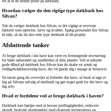
for at få de bedste priser på dækbark.
Hvordan vælger du den rigtige type dækbark hos
Silvan?
Når du vælger dækbark hos Silvan, er det vigtigt at overveje
faktorer som størrelse, farve og kvalitet. Spørg personalet hos Silvan
til råds, så du får den rette type dækbark til dit projekt.
Afsluttende tanker
At bruge dækbark i din have kan være en fremragende investering
for både udseendet og sundheden af dine planter. Ved at udnytte
gode tilbud på dækbark hos Silvan kan du skabe en smuk og
vedligeholdelsesvenlig have, der vil glæde dig i mange år fremover.
Så næste gang du overvejer at forbedre din have, så husk at tage et
kig på Silvans udvalg af dækbark og gør noget godt for din have og
dig selv.
Hvad er fordelene ved at bruge dækbark i haven?
Dækbark kan hjælpe med at bevare jordfugtigheden, reducere
ukrudt, beskytte planterødder mod ekstreme temperaturer og