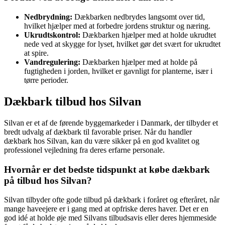
Nedbrydning:
Dækbarken nedbrydes langsomt over tid,
hvilket hjælper med at forbedre jordens struktur og næring.
Ukrudtskontrol:
Dækbarken hjælper med at holde ukrudtet
nede ved at skygge for lyset, hvilket gør det svært for ukrudtet
at spire.
Vandregulering:
Dækbarken hjælper med at holde på
fugtigheden i jorden, hvilket er gavnligt for planterne, især i
tørre perioder.
Dækbark tilbud hos Silvan
Silvan er et af de førende byggemarkeder i Danmark, der tilbyder et
bredt udvalg af dækbark til favorable priser. Når du handler
dækbark hos Silvan, kan du være sikker på en god kvalitet og
professionel vejledning fra deres erfarne personale.
Hvornår er det bedste tidspunkt at købe dækbark
på tilbud hos Silvan?
Silvan tilbyder ofte gode tilbud på dækbark i foråret og efteråret, når
mange haveejere er i gang med at opfriske deres haver. Det er en
god idé at holde øje med Silvans tilbudsavis eller deres hjemmeside