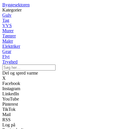
Byggesektoren
Kategorier
Gulv
Tag
VVS
Murer
Tømrer
Maler
Elektriker
Gear
Flyt
Tryghed
Del og spred varme
X
Facebook
Instagram
LinkedIn
YouTube
Pinterest
TikTok
Mail
RSS
Log på