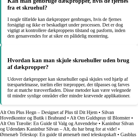
Kan man genbruge dækpropper, hvis de fjernes
fra et skruehul?
I nogle tilfælde kan dækpropper genbruges, hvis de fjernes
forsigtigt og ikke er beskadiget under processen. Det er dog
vigtigt at kontrollere dækproppens tilstand og pasform, inden
den genanvendes for at sikre en pålidelig montering.
Hvordan kan man skjule skruehuller uden brug
af dækpropper?
Udover dækpropper kan skruehuller også skjules ved hjælp af
træspartelmasse, trælim eller træpropper, der tilpasses og farves
for at matche træoverfladen. Disse metoder kan være velegnede
til mindre synlige områder eller mindre krævende applikationer.
Alt Om Plus Hegn – Designet af Plus til Dit Hjem
•
Silvan
Hovedkontor og Butik i Brabrand
•
Alt Om Guldspray til Blomster
•
Alt Om Træolie: En Guide til Valg og Anvendelse
•
Kaninbur Silvan
og Udendørs Kaninbur Silvan – Alt, du har brug for at vide!
•
Ørnenæb Teleskop: En guide til ørnenæb med teleskopskaft
•
Gasblus