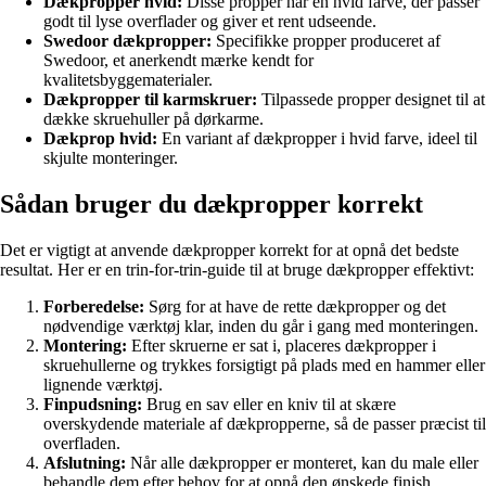
Dækpropper hvid:
Disse propper har en hvid farve, der passer
godt til lyse overflader og giver et rent udseende.
Swedoor dækpropper:
Specifikke propper produceret af
Swedoor, et anerkendt mærke kendt for
kvalitetsbyggematerialer.
Dækpropper til karmskruer:
Tilpassede propper designet til at
dække skruehuller på dørkarme.
Dækprop hvid:
En variant af dækpropper i hvid farve, ideel til
skjulte monteringer.
Sådan bruger du dækpropper korrekt
Det er vigtigt at anvende dækpropper korrekt for at opnå det bedste
resultat. Her er en trin-for-trin-guide til at bruge dækpropper effektivt:
Forberedelse:
Sørg for at have de rette dækpropper og det
nødvendige værktøj klar, inden du går i gang med monteringen.
Montering:
Efter skruerne er sat i, placeres dækpropper i
skruehullerne og trykkes forsigtigt på plads med en hammer eller
lignende værktøj.
Finpudsning:
Brug en sav eller en kniv til at skære
overskydende materiale af dækpropperne, så de passer præcist til
overfladen.
Afslutning:
Når alle dækpropper er monteret, kan du male eller
behandle dem efter behov for at opnå den ønskede finish.