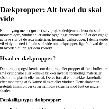
Dækpropper: Alt hvad du skal
vide
Er du i gang med et gør-det-selv-projekt derhjemme, hvor du skal
montere døre, vinduer eller andre bygningselementer? Så er det vigtigt
at have styr på de rette materialer, herunder dækpropper. I denne guide
vil vi dykke ned i alt, du skal vide om dækpropper, lige fra hvad de er,
til hvordan du bruger dem korrekt.
Hvad er dækpropper?
Dækpropper, også kendt som dækprop eller propper til skruehuller, er
små cylindriske eller koniske brikker lavet af forskellige materialer
såsom træ, plastik eller metal. Deres formål er at dække skruehuller
efter montering af fx karme til døre eller vinduer. Dette skaber en
æstetisk finish og beskytter samtidig skruerne mod fugt og andre
skader.
Forskellige typer dækpropper: