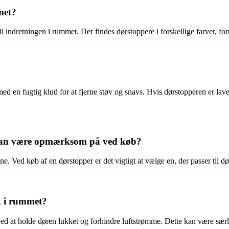
met?
 indretningen i rummet. Der findes dørstoppere i forskellige farver, form
en fugtig klud for at fjerne støv og snavs. Hvis dørstopperen er lavet a
 man være opmærksom på ved køb?
 Ved køb af en dørstopper er det vigtigt at vælge en, der passer til dør
k i rummet?
d at holde døren lukket og forhindre luftstrømme. Dette kan være særlig