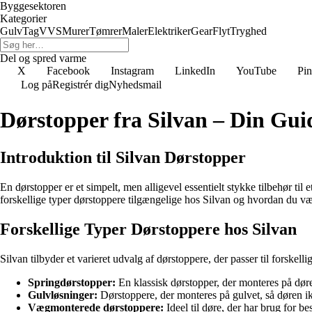
Byggesektoren
Kategorier
Gulv
Tag
VVS
Murer
Tømrer
Maler
Elektriker
Gear
Flyt
Tryghed
Del og spred varme
X
Facebook
Instagram
LinkedIn
YouTube
Pin
Log på
Registrér dig
Nyhedsmail
Dørstopper fra Silvan – Din Guid
Introduktion til Silvan Dørstopper
En dørstopper er et simpelt, men alligevel essentielt stykke tilbehør til
forskellige typer dørstoppere tilgængelige hos Silvan og hvordan du væl
Forskellige Typer Dørstoppere hos Silvan
Silvan tilbyder et varieret udvalg af dørstoppere, der passer til forskell
Springdørstopper:
En klassisk dørstopper, der monteres på døren
Gulvløsninger:
Dørstoppere, der monteres på gulvet, så døren 
Vægmonterede dørstoppere:
Ideel til døre, der har brug for b