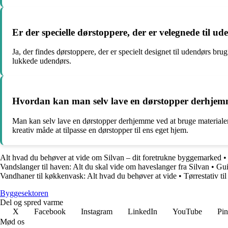
Er der specielle dørstoppere, der er velegnede til u
Ja, der findes dørstoppere, der er specielt designet til udendørs brug
lukkede udendørs.
Hvordan kan man selv lave en dørstopper derhje
Man kan selv lave en dørstopper derhjemme ved at bruge materialer s
kreativ måde at tilpasse en dørstopper til ens eget hjem.
Alt hvad du behøver at vide om Silvan – dit foretrukne byggemarked
Vandslanger til haven: Alt du skal vide om haveslanger fra Silvan
•
Gui
Vandhaner til køkkenvask: Alt hvad du behøver at vide
•
Tørrestativ t
Byggesektoren
Del og spred varme
X
Facebook
Instagram
LinkedIn
YouTube
Pin
Mød os