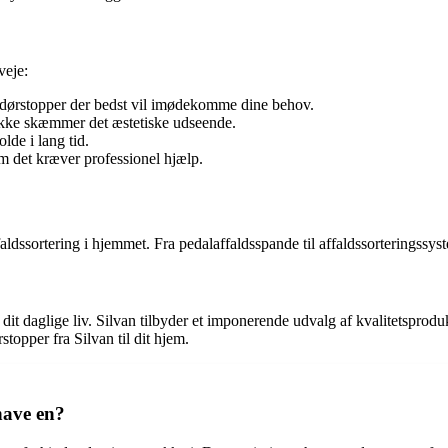
veje:
 dørstopper der bedst vil imødekomme dine behov.
g ikke skæmmer det æstetiske udseende.
lde i lang tid.
m det kræver professionel hjælp.
ffaldssortering i hjemmet. Fra pedalaffaldsspande til affaldssorteringss
 dit daglige liv. Silvan tilbyder et imponerende udvalg af kvalitetsprod
topper fra Silvan til dit hjem.
have en?