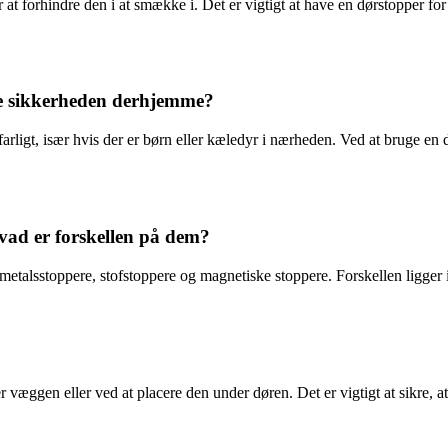
 at forhindre den i at smække i. Det er vigtigt at have en dørstopper fo
e sikkerheden derhjemme?
arligt, især hvis der er børn eller kæledyr i nærheden. Ved at bruge en
hvad er forskellen på dem?
etalsstoppere, stofstoppere og magnetiske stoppere. Forskellen ligger i 
 væggen eller ved at placere den under døren. Det er vigtigt at sikre, at