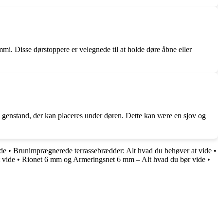
gummi. Disse dørstoppere er velegnede til at holde døre åbne eller
il genstand, der kan placeres under døren. Dette kan være en sjov og
de
•
Brunimprægnerede terrassebrædder: Alt hvad du behøver at vide
•
 vide
•
Rionet 6 mm og Armeringsnet 6 mm – Alt hvad du bør vide
•