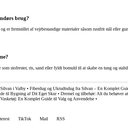
dendørs brug?
 og er fremstillet af vejrbestandige materialer såsom rustfrit stål eller 
mme?
om stofrester, ris, sand eller fyldt bomuld til at skabe en tung og stab
•
Silvan i Valby
•
Fiberdug og Ukrudtsdug fra Silvan – En Komplet Gui
de til Bygning af Dit Eget Skur
•
Dremel og tilbehør: Alt du behøver at
il Vasketøj: En Komplet Guide til Valg og Anvendelse
•
terest
TikTok
Mail
RSS