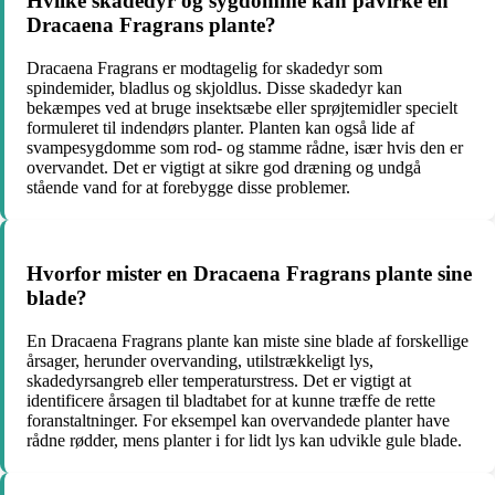
Hvilke skadedyr og sygdomme kan påvirke en
Dracaena Fragrans plante?
Dracaena Fragrans er modtagelig for skadedyr som
spindemider, bladlus og skjoldlus. Disse skadedyr kan
bekæmpes ved at bruge insektsæbe eller sprøjtemidler specielt
formuleret til indendørs planter. Planten kan også lide af
svampesygdomme som rod- og stamme rådne, især hvis den er
overvandet. Det er vigtigt at sikre god dræning og undgå
stående vand for at forebygge disse problemer.
Hvorfor mister en Dracaena Fragrans plante sine
blade?
En Dracaena Fragrans plante kan miste sine blade af forskellige
årsager, herunder overvanding, utilstrækkeligt lys,
skadedyrsangreb eller temperaturstress. Det er vigtigt at
identificere årsagen til bladtabet for at kunne træffe de rette
foranstaltninger. For eksempel kan overvandede planter have
rådne rødder, mens planter i for lidt lys kan udvikle gule blade.