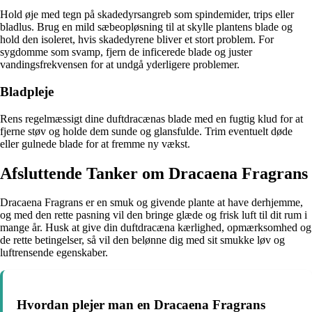
Hold øje med tegn på skadedyrsangreb som spindemider, trips eller
bladlus. Brug en mild sæbeopløsning til at skylle plantens blade og
hold den isoleret, hvis skadedyrene bliver et stort problem. For
sygdomme som svamp, fjern de inficerede blade og juster
vandingsfrekvensen for at undgå yderligere problemer.
Bladpleje
Rens regelmæssigt dine duftdracænas blade med en fugtig klud for at
fjerne støv og holde dem sunde og glansfulde. Trim eventuelt døde
eller gulnede blade for at fremme ny vækst.
Afsluttende Tanker om Dracaena Fragrans
Dracaena Fragrans er en smuk og givende plante at have derhjemme,
og med den rette pasning vil den bringe glæde og frisk luft til dit rum i
mange år. Husk at give din duftdracæna kærlighed, opmærksomhed og
de rette betingelser, så vil den belønne dig med sit smukke løv og
luftrensende egenskaber.
Hvordan plejer man en Dracaena Fragrans