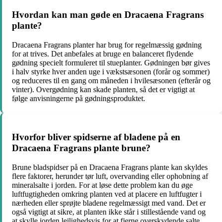
Hvordan kan man gøde en Dracaena Fragrans
plante?
Dracaena Fragrans planter har brug for regelmæssig gødning
for at trives. Det anbefales at bruge en balanceret flydende
gødning specielt formuleret til stueplanter. Gødningen bør gives
i halv styrke hver anden uge i vækstsæsonen (forår og sommer)
og reduceres til en gang om måneden i hvilesæsonen (efterår og
vinter). Overgødning kan skade planten, så det er vigtigt at
følge anvisningerne på gødningsproduktet.
Hvorfor bliver spidserne af bladene på en
Dracaena Fragrans plante brune?
Brune bladspidser på en Dracaena Fragrans plante kan skyldes
flere faktorer, herunder tør luft, overvanding eller ophobning af
mineralsalte i jorden. For at løse dette problem kan du øge
luftfugtigheden omkring planten ved at placere en luftfugter i
nærheden eller sprøjte bladene regelmæssigt med vand. Det er
også vigtigt at sikre, at planten ikke står i stillestående vand og
at skylle jorden lejlighedsvis for at fjerne overskydende salte.