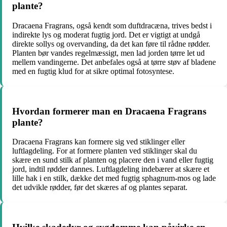
plante?
Dracaena Fragrans, også kendt som duftdracæna, trives bedst i
indirekte lys og moderat fugtig jord. Det er vigtigt at undgå
direkte sollys og overvanding, da det kan føre til rådne rødder.
Planten bør vandes regelmæssigt, men lad jorden tørre let ud
mellem vandingerne. Det anbefales også at tørre støv af bladene
med en fugtig klud for at sikre optimal fotosyntese.
Hvordan formerer man en Dracaena Fragrans
plante?
Dracaena Fragrans kan formere sig ved stiklinger eller
luftlagdeling. For at formere planten ved stiklinger skal du
skære en sund stilk af planten og placere den i vand eller fugtig
jord, indtil rødder dannes. Luftlagdeling indebærer at skære et
lille hak i en stilk, dække det med fugtig sphagnum-mos og lade
det udvikle rødder, før det skæres af og plantes separat.