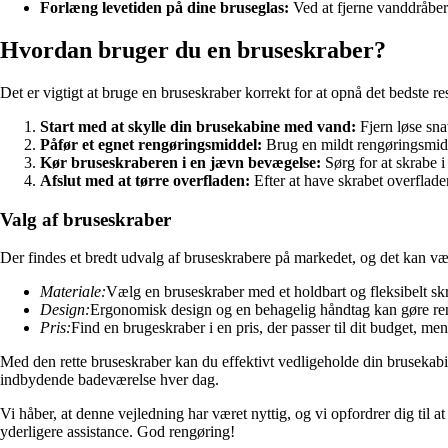
Forlæng levetiden på dine bruseglas:
Ved at fjerne vanddråber 
Hvordan bruger du en bruseskraber?
Det er vigtigt at bruge en bruseskraber korrekt for at opnå det bedste resu
Start med at skylle din brusekabine med vand:
Fjern løse sna
Påfør et egnet rengøringsmiddel:
Brug en mildt rengøringsmiddel
Kør bruseskraberen i en jævn bevægelse:
Sørg for at skrabe i
Afslut med at tørre overfladen:
Efter at have skrabet overfladen
Valg af bruseskraber
Der findes et bredt udvalg af bruseskrabere på markedet, og det kan vær
Materiale:
Vælg en bruseskraber med et holdbart og fleksibelt sk
Design:
Ergonomisk design og en behagelig håndtag kan gøre ren
Pris:
Find en brugeskraber i en pris, der passer til dit budget, men h
Med den rette bruseskraber kan du effektivt vedligeholde din brusekabine
indbydende badeværelse hver dag.
Vi håber, at denne vejledning har været nyttig, og vi opfordrer dig til a
yderligere assistance. God rengøring!