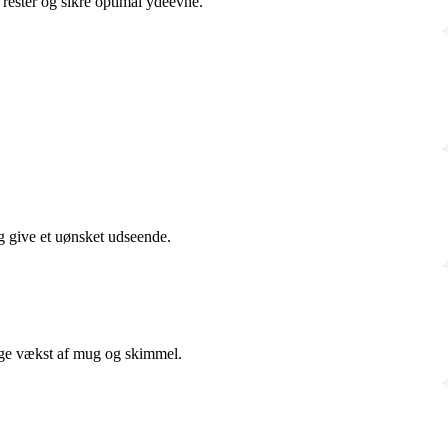
rester og sikre optimal ydeevne.
og give et uønsket udseende.
gge vækst af mug og skimmel.