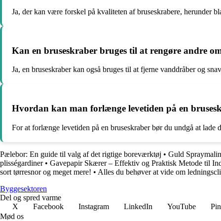
Ja, der kan være forskel på kvaliteten af bruseskrabere, herunder bl
Kan en bruseskraber bruges til at rengøre andre o
Ja, en bruseskraber kan også bruges til at fjerne vanddråber og snav
Hvordan kan man forlænge levetiden på en bruses
For at forlænge levetiden på en bruseskraber bør du undgå at lade de
Pælebor: En guide til valg af det rigtige boreværktøj
•
Guld Spraymaling
plisségardiner
•
Gavepapir Skærer – Effektiv og Praktisk Metode til I
sort tørresnor og meget mere!
•
Alles du behøver at vide om ledningsclip
Byggesektoren
Del og spred varme
X
Facebook
Instagram
LinkedIn
YouTube
Pin
Mød os