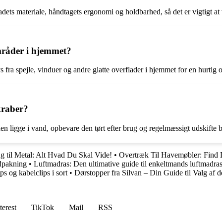
adets materiale, håndtagets ergonomi og holdbarhed, så det er vigtigt at 
mråder i hjemmet?
s fra spejle, vinduer og andre glatte overflader i hjemmet for en hurtig 
kraber?
n ligge i vand, opbevare den tørt efter brug og regelmæssigt udskifte bl
 til Metal: Alt Hvad Du Skal Vide!
•
Overtræk Til Havemøbler: Find 
ndpakning
•
Luftmadras: Den ultimative guide til enkeltmands luftmadras
s og kabelclips i sort
•
Dørstopper fra Silvan – Din Guide til Valg af 
terest
TikTok
Mail
RSS