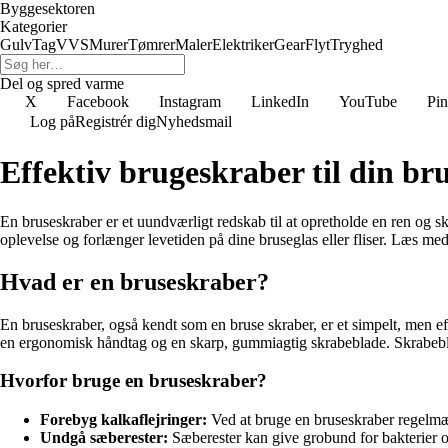
Byggesektoren
Kategorier
Gulv
Tag
VVS
Murer
Tømrer
Maler
Elektriker
Gear
Flyt
Tryghed
Del og spred varme
X
Facebook
Instagram
LinkedIn
YouTube
Pin
Log på
Registrér dig
Nyhedsmail
Effektiv brugeskraber til din br
En bruseskraber er et uundværligt redskab til at opretholde en ren og s
oplevelse og forlænger levetiden på dine bruseglas eller fliser. Læs med
Hvad er en bruseskraber?
En bruseskraber, også kendt som en bruse skraber, er et simpelt, men effe
en ergonomisk håndtag og en skarp, gummiagtig skrabeblade. Skrabeblad
Hvorfor bruge en bruseskraber?
Forebyg kalkaflejringer:
Ved at bruge en bruseskraber regelmæss
Undgå sæberester:
Sæberester kan give grobund for bakterier og