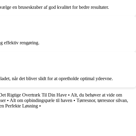
vælge en bruseskraber af god kvalitet for bedre resultater.
og effektiv rengøring.
adet, når det bliver slidt for at opretholde optimal ydeevne.
Det Rigtige Overtræk Til Din Have
•
Alt, du behøver at vide om
ser
•
Alt om opbindingspæle til haven
•
Tørresnor, tørresnor silvan,
den Perfekte Løsning
•