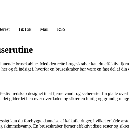
terest
TikTok
Mail
RSS
userutine
kinnende brusekabine. Med den rette brugeskraber kan du effektivt fjerne
 her og få indsigt i, hvorfor en bruseskraber bør være en fast del af din
ktivt redskab designet til at fjerne vand- og sæberester fra glatte overfl
et glider let hen over overfladen og sikrer en hurtig og grundig rengø
igt kan du forebygge dannelse af kalkaflejringer, hvilket er både æste
 skimmelsvamp. En bruseskraber fjerner effektivt disse rester og sikrer