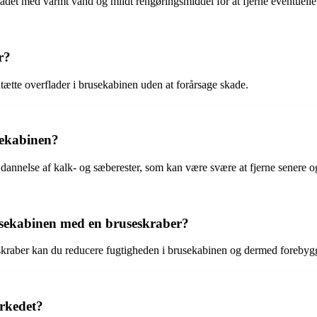
adet med varmt vand og mildt rengøringsmiddel for at fjerne eventuelle 
r?
dtætte overflader i brusekabinen uden at forårsage skade.
sekabinen?
re dannelse af kalk- og sæberester, som kan være svære at fjerne senere 
sekabinen med en bruseskraber?
eskraber kan du reducere fugtigheden i brusekabinen og dermed foreby
arkedet?