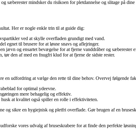
og sæberester mindsker du risikoen for pletdannelse og slitage på dine 
ltat. Her er nogle enkle trin til at guide dig:
vspartikler ved at skylle overfladen grundigt med vand.
 egnet til brusere for at løsne snavs og aflejringer.
 en jævn og ensartet bevægelse for at fjerne vanddråber og sæberester ef
, tør den af med en fnugfri klud for at fjerne de sidste rester.
e en udfordring at vælge den rette til dine behov. Overvej følgende fak
rabeblad for optimal ydeevne.
gøringen mere behagelig og effektiv.
usk at kvalitet også spiller en rolle i effektiviteten.
 og sikre en hygiejnisk og pletfri overflade. Gør brugen af en bruseskra
t udforske vores udvalg af bruseskrabere for at finde den perfekte løsnin