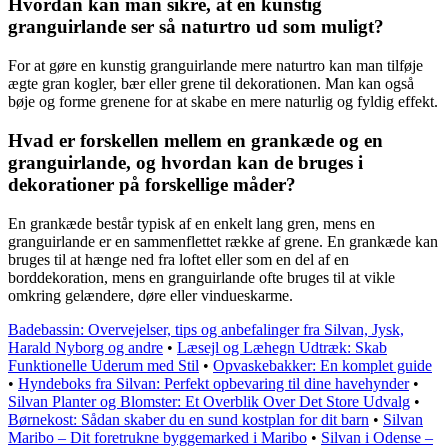
Hvordan kan man sikre, at en kunstig
granguirlande ser så naturtro ud som muligt?
For at gøre en kunstig granguirlande mere naturtro kan man tilføje
ægte gran kogler, bær eller grene til dekorationen. Man kan også
bøje og forme grenene for at skabe en mere naturlig og fyldig effekt.
Hvad er forskellen mellem en grankæde og en
granguirlande, og hvordan kan de bruges i
dekorationer på forskellige måder?
En grankæde består typisk af en enkelt lang gren, mens en
granguirlande er en sammenflettet række af grene. En grankæde kan
bruges til at hænge ned fra loftet eller som en del af en
borddekoration, mens en granguirlande ofte bruges til at vikle
omkring gelændere, døre eller vindueskarme.
Badebassin: Overvejelser, tips og anbefalinger fra Silvan, Jysk,
Harald Nyborg og andre
•
Læsejl og Læhegn Udtræk: Skab
Funktionelle Uderum med Stil
•
Opvaskebakker: En komplet guide
•
Hyndeboks fra Silvan: Perfekt opbevaring til dine havehynder
•
Silvan Planter og Blomster: Et Overblik Over Det Store Udvalg
•
Børnekost: Sådan skaber du en sund kostplan for dit barn
•
Silvan
Maribo – Dit foretrukne byggemarked i Maribo
•
Silvan i Odense –