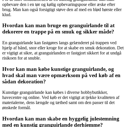
opbevare den i en tør og kølig opbevaringspose eller æske efter
brug. Man kan også forsigtigt støve den af med en blød børste eller
klud.
Hvordan kan man bruge en granguirlande til at
dekorere en trappe på en smuk og sikker måde?
En granguirlande kan fastgøres langs gelænderet på trappen ved
hjælp af bånd, snor eller kroge for at skabe en smuk dekoration. Det
er vigtigt at sikre, at granguirlanden er fastgjort sikkert for at undgå
risikoen for at snuble.
Hvor kan man købe kunstige granguirlande, og
hvad skal man være opmærksom på ved køb af en
sådan dekoration?
Kunstige granguirlande kan købes i diverse hobbybutikker,
havecentre og online. Ved køb er det vigtigt at tjekke kvaliteten af
materialerne, dens længde og tæthed samt om den passer til det
ønskede formål.
Hvordan kan man skabe en hyggelig julestemning
med en kunstig granguirlande derhjemme?