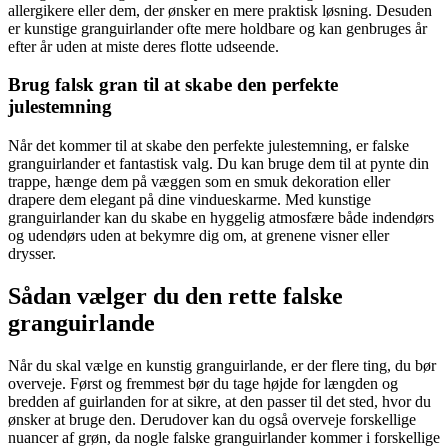
allergikere eller dem, der ønsker en mere praktisk løsning. Desuden
er kunstige granguirlander ofte mere holdbare og kan genbruges år
efter år uden at miste deres flotte udseende.
Brug falsk gran til at skabe den perfekte
julestemning
Når det kommer til at skabe den perfekte julestemning, er falske
granguirlander et fantastisk valg. Du kan bruge dem til at pynte din
trappe, hænge dem på væggen som en smuk dekoration eller
drapere dem elegant på dine vindueskarme. Med kunstige
granguirlander kan du skabe en hyggelig atmosfære både indendørs
og udendørs uden at bekymre dig om, at grenene visner eller
drysser.
Sådan vælger du den rette falske
granguirlande
Når du skal vælge en kunstig granguirlande, er der flere ting, du bør
overveje. Først og fremmest bør du tage højde for længden og
bredden af guirlanden for at sikre, at den passer til det sted, hvor du
ønsker at bruge den. Derudover kan du også overveje forskellige
nuancer af grøn, da nogle falske granguirlander kommer i forskellige