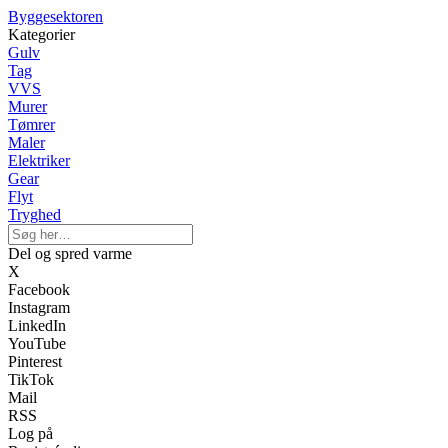
Byggesektoren
Kategorier
Gulv
Tag
VVS
Murer
Tømrer
Maler
Elektriker
Gear
Flyt
Tryghed
Del og spred varme
X
Facebook
Instagram
LinkedIn
YouTube
Pinterest
TikTok
Mail
RSS
Log på