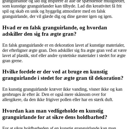
granguirlande og lad dig inspirere af alle de spændende muligheder,
som kunstige granguirlander kan tilbyde. Lad din kreativitet få frit
spil og skab en unik og hyggelig atmosfære med en falsk
granguirlande, der vil glæde dig og dine gæster igen og igen.
Hvad er en falsk granguirlande, og hvordan
adskiller den sig fra ægte gran?
En falsk granguirlande er en dekoration lavet af kunstige materialer,
der efterligner ægte gran. Den adskiller sig fra ægte gran ved at være
lavet af plastik, stof eller andre syntetiske materialer i stedet for ægte
gran grene.
Hvilke fordele er der ved at bruge en kunstig
granguirlande i stedet for ægte gran til dekoration?
En kunstig granguirlande kræver ikke vanding, visner ikke og kan
genbruges år efter år. Den er også mere skånsom over for
allergikere, da den ikke frigiver pollen eller har en stærk duft.
Hvordan kan man vedligeholde en kunstig
granguirlande for at sikre dens holdbarhed?
For at sikre holdbarheden af en kunstig granguirlande kan man