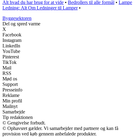
Alt hvad du har brug for at vide
•
Bedrollers til alle formål
•
Lampe
Ledning: Alt Om Ledninger til Lamper
•
Byggesektoren
Del og spred varme
X
Facebook
Instagram
LinkedIn
YouTube
Pinterest
TikTok
Mail
RSS
Mød os
Support
Presseinfo
Reklame
Min profil
Mailnyt
Samarbejde
Tip redaktionen
© Gengivelse forbudt.
© Ophavsret gælder. Vi samarbejder med partnere og kan få
provision ved køb gennem anbefalede produkter.