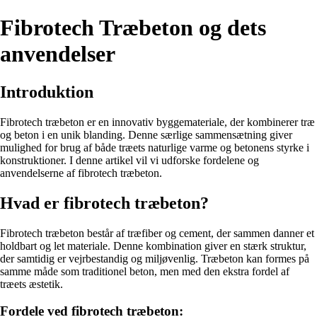
Fibrotech Træbeton og dets
anvendelser
Introduktion
Fibrotech træbeton er en innovativ byggemateriale, der kombinerer træ
og beton i en unik blanding. Denne særlige sammensætning giver
mulighed for brug af både træets naturlige varme og betonens styrke i
konstruktioner. I denne artikel vil vi udforske fordelene og
anvendelserne af fibrotech træbeton.
Hvad er fibrotech træbeton?
Fibrotech træbeton består af træfiber og cement, der sammen danner et
holdbart og let materiale. Denne kombination giver en stærk struktur,
der samtidig er vejrbestandig og miljøvenlig. Træbeton kan formes på
samme måde som traditionel beton, men med den ekstra fordel af
træets æstetik.
Fordele ved fibrotech træbeton: