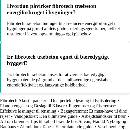
Hvordan påvirker fibrotech træbeton
energiforbruget i bygninger?
Fibrotech træbeton bidrager til at reducere energiforbruget i
bygninger på grund af dets gode isoleringsegenskaber, hvilket
resulterer i lavere opvarmnings- og kølebehov.
Er fibrotech træbeton egnet til bæredygtigt
byggeri?
Ja, fibrotech træbeton anses for at være et bæredygtigt
byggemateriale på grund af dets miljøvenlige egenskaber,
energieffektivitet og langvarige holdbarhed.
Fibrotech Akustikpaneler – Den perfekte løsning til lydisolering
•
Pianohængsler og Beslag til Klaver
•
Fugerenser og fliserenser:
Effektive løsninger til rensning
•
Bagageremme: Et must-have til dine
rejser
•
Vandpistoler: Den ultimative guide
•
Arbejdshandsker til børn
•
Alt om brænde: Tips til køb af brænde hos Silvan, Harald Nyborg og
Bauhaus
•
Aluminium Tape – En omfattende guide
•
Vaselineolie og