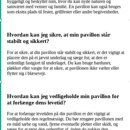
hyggeligt og beskyttet rum, hvor du kan nyde naturen og
samværet med venner og familie. En pavillon kan også bruges
som ekstra plads til fester, grillfester eller andre begivenheder.
Hvordan kan jeg sikre, at min pavillon står
stabilt og sikkert?
For at sikre, at din pavillon står stabilt og sikkert, er det vigtigt at
placere den på et jævnt underlag og sørge for, at den er
ordentligt fastgjort til underlaget. Du kan bruge barduner,
pløkker eller vægte for at sikre, at pavillonen ikke vælter eller
flytter sig i blæsevejr.
Hvordan kan jeg vedligeholde min pavillon for
at forlænge dens levetid?
For at forlænge levetiden på din pavillon er det vigtigt at
vedligeholde den regelmæssigt. Du bør rengøre pavillonen med
en mild sæbe og vand, fjerne eventuelle pletter eller skidt, og
sørge for at tørre den ordentligt af, inden du pakker den