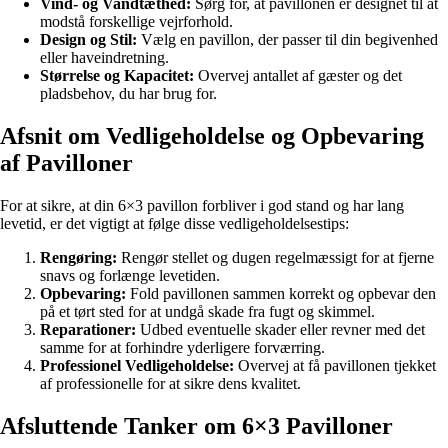
Vind- og Vandtæthed:
Sørg for, at pavillonen er designet til at
modstå forskellige vejrforhold.
Design og Stil:
Vælg en pavillon, der passer til din begivenhed
eller haveindretning.
Størrelse og Kapacitet:
Overvej antallet af gæster og det
pladsbehov, du har brug for.
Afsnit om Vedligeholdelse og Opbevaring
af Pavilloner
For at sikre, at din 6×3 pavillon forbliver i god stand og har lang
levetid, er det vigtigt at følge disse vedligeholdelsestips:
Rengøring:
Rengør stellet og dugen regelmæssigt for at fjerne
snavs og forlænge levetiden.
Opbevaring:
Fold pavillonen sammen korrekt og opbevar den
på et tørt sted for at undgå skade fra fugt og skimmel.
Reparationer:
Udbed eventuelle skader eller revner med det
samme for at forhindre yderligere forværring.
Professionel Vedligeholdelse:
Overvej at få pavillonen tjekket
af professionelle for at sikre dens kvalitet.
Afsluttende Tanker om 6×3 Pavilloner