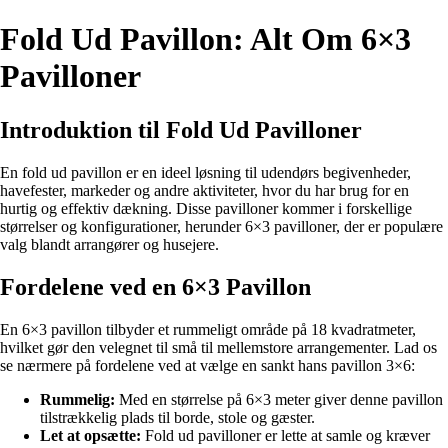
Fold Ud Pavillon: Alt Om 6×3
Pavilloner
Introduktion til Fold Ud Pavilloner
En fold ud pavillon er en ideel løsning til udendørs begivenheder,
havefester, markeder og andre aktiviteter, hvor du har brug for en
hurtig og effektiv dækning. Disse pavilloner kommer i forskellige
størrelser og konfigurationer, herunder 6×3 pavilloner, der er populære
valg blandt arrangører og husejere.
Fordelene ved en 6×3 Pavillon
En 6×3 pavillon tilbyder et rummeligt område på 18 kvadratmeter,
hvilket gør den velegnet til små til mellemstore arrangementer. Lad os
se nærmere på fordelene ved at vælge en sankt hans pavillon 3×6:
Rummelig:
Med en størrelse på 6×3 meter giver denne pavillon
tilstrækkelig plads til borde, stole og gæster.
Let at opsætte:
Fold ud pavilloner er lette at samle og kræver