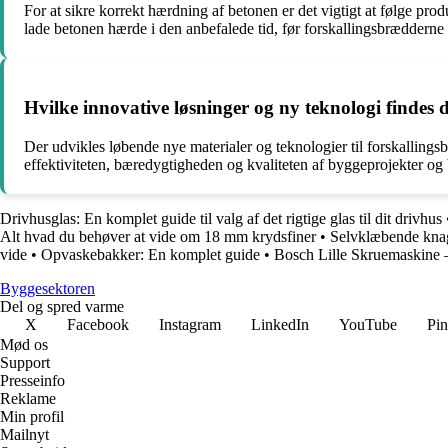
For at sikre korrekt hærdning af betonen er det vigtigt at følge pr
lade betonen hærde i den anbefalede tid, før forskallingsbrædderne 
Hvilke innovative løsninger og ny teknologi findes
Der udvikles løbende nye materialer og teknologier til forskallings
effektiviteten, bæredygtigheden og kvaliteten af byggeprojekter o
Drivhusglas: En komplet guide til valg af det rigtige glas til dit drivhus
Alt hvad du behøver at vide om 18 mm krydsfiner
•
Selvklæbende knag
vide
•
Opvaskebakker: En komplet guide
•
Bosch Lille Skruemaskine 
Byggesektoren
Del og spred varme
X
Facebook
Instagram
LinkedIn
YouTube
Pin
Mød os
Support
Presseinfo
Reklame
Min profil
Mailnyt