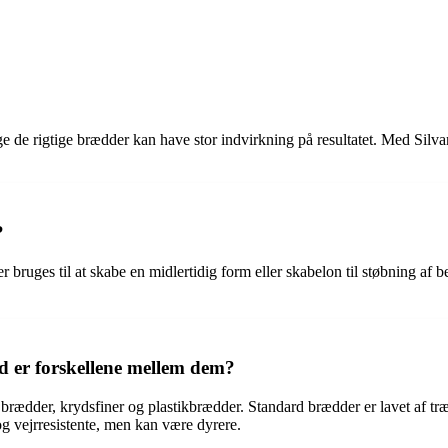
ge de rigtige brædder kan have stor indvirkning på resultatet. Med Silv
?
r bruges til at skabe en midlertidig form eller skabelon til støbning af 
ad er forskellene mellem dem?
 brædder, krydsfiner og plastikbrædder. Standard brædder er lavet af tr
og vejrresistente, men kan være dyrere.