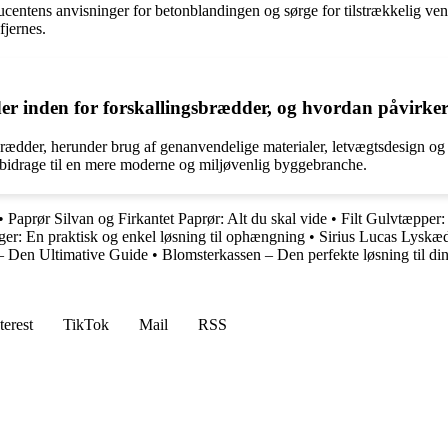
oducentens anvisninger for betonblandingen og sørge for tilstrækkelig ve
fjernes.
 der inden for forskallingsbrædder, og hvordan påvirk
brædder, herunder brug af genanvendelige materialer, letvægtsdesign og 
g bidrage til en mere moderne og miljøvenlig byggebranche.
•
Paprør Silvan og Firkantet Paprør: Alt du skal vide
•
Filt Gulvtæpper: 
er: En praktisk og enkel løsning til ophængning
•
Sirius Lucas Lyskæ
– Den Ultimative Guide
•
Blomsterkassen – Den perfekte løsning til di
terest
TikTok
Mail
RSS