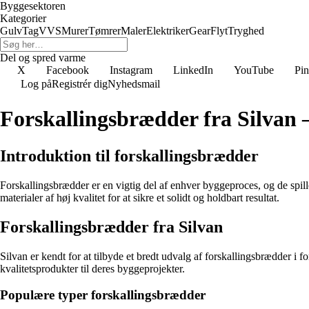
Byggesektoren
Kategorier
Gulv
Tag
VVS
Murer
Tømrer
Maler
Elektriker
Gear
Flyt
Tryghed
Del og spred varme
X
Facebook
Instagram
LinkedIn
YouTube
Pin
Log på
Registrér dig
Nyhedsmail
Forskallingsbrædder fra Silvan –
Introduktion til forskallingsbrædder
Forskallingsbrædder er en vigtig del af enhver byggeproces, og de spille
materialer af høj kvalitet for at sikre et solidt og holdbart resultat.
Forskallingsbrædder fra Silvan
Silvan er kendt for at tilbyde et bredt udvalg af forskallingsbrædder i 
kvalitetsprodukter til deres byggeprojekter.
Populære typer forskallingsbrædder