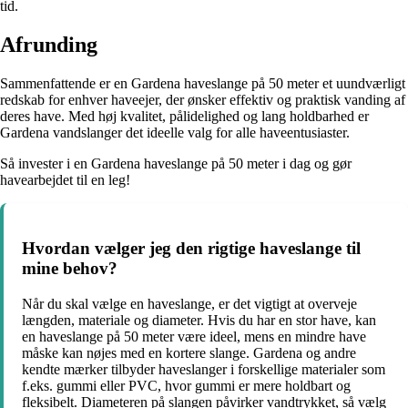
tid.
Afrunding
Sammenfattende er en Gardena haveslange på 50 meter et uundværligt
redskab for enhver haveejer, der ønsker effektiv og praktisk vanding af
deres have. Med høj kvalitet, pålidelighed og lang holdbarhed er
Gardena vandslanger det ideelle valg for alle haveentusiaster.
Så invester i en Gardena haveslange på 50 meter i dag og gør
havearbejdet til en leg!
Hvordan vælger jeg den rigtige haveslange til
mine behov?
Når du skal vælge en haveslange, er det vigtigt at overveje
længden, materiale og diameter. Hvis du har en stor have, kan
en haveslange på 50 meter være ideel, mens en mindre have
måske kan nøjes med en kortere slange. Gardena og andre
kendte mærker tilbyder haveslanger i forskellige materialer som
f.eks. gummi eller PVC, hvor gummi er mere holdbart og
fleksibelt. Diameteren på slangen påvirker vandtrykket, så vælg