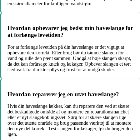
en større diameter for kraftigere vandstrøm.
Hvordan opbevarer jeg bedst min haveslange for
at forlænge levetiden?
For at forlænge levetiden på din haveslange er det vigtigt at
opbevare den korrekt. Efter brug bør du tømme slangen for
vand og rulle den pænt sammen. Undgå at bøje slangen skarpt,
da det kan forårsage knæk og lækager. Opbevar slangen et tørt
sted væk fra direkte sollys og frost for at undgå skader.
Hvordan reparerer jeg en utæt haveslange?
Hvis din haveslange lækker, kan du reparere den ved at skære
det beskadigede område af og montere en reparationsmanchet
eller et nyt slangekoblingssæt. Sørg for at skære slangen lige
over det utætte område og brug passende værktøj til at montere
den nye del korrekt. Test slangen for lækager, før du bruger den
igen.