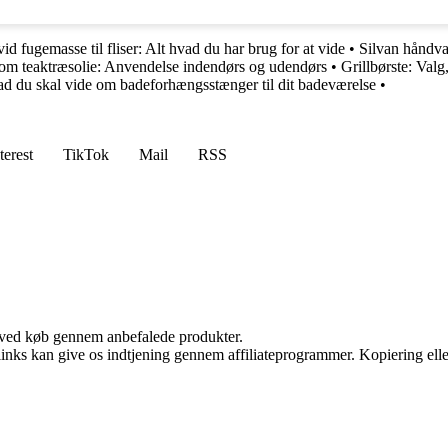
id fugemasse til fliser: Alt hvad du har brug for at vide
•
Silvan håndva
 om teaktræsolie: Anvendelse indendørs og udendørs
•
Grillbørste: Val
ad du skal vide om badeforhængsstænger til dit badeværelse
•
terest
TikTok
Mail
RSS
 ved køb gennem anbefalede produkter.
 links kan give os indtjening gennem affiliateprogrammer. Kopiering elle