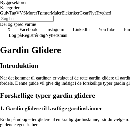
Byggesektoren
Kategorier
Gulv
Tag
VVS
Murer
Tømrer
Maler
Elektriker
Gear
Flyt
Tryghed
Del og spred varme
X
Facebook
Instagram
LinkedIn
YouTube
Pin
Log på
Registrér dig
Nyhedsmail
Gardin Glidere
Introduktion
Når det kommer til gardiner, er valget af de rette gardin glidere til ga
fordele. Denne guide vil give dig indsigt i de forskellige typer gardin g
Forskellige typer gardin glidere
1. Gardin glidere til kraftige gardinskinner
Er du på udkig efter glidere til en kraftig gardinskinne, bør du vælge r
glidende egenskaber.