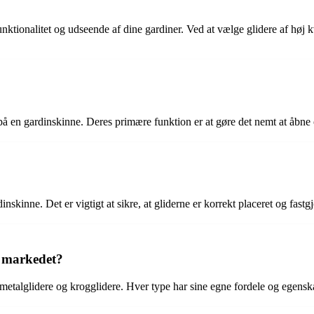
unktionalitet og udseende af dine gardiner. Ved at vælge glidere af høj 
på en gardinskinne. Deres primære funktion er at gøre det nemt at åbne
nskinne. Det er vigtigt at sikre, at gliderne er korrekt placeret og fastg
på markedet?
 metalglidere og krogglidere. Hver type har sine egne fordele og egenskab