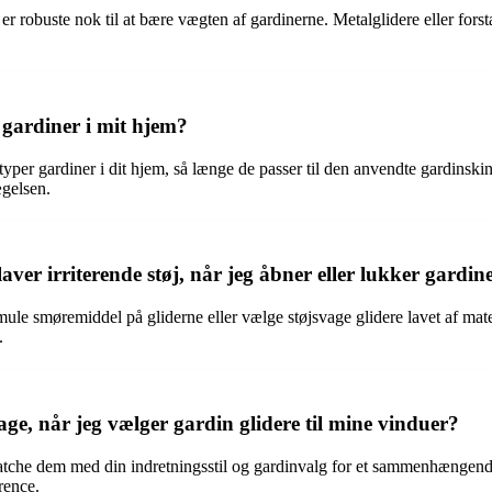
 de er robuste nok til at bære vægten af gardinerne. Metalglidere eller fo
 gardiner i mit hjem?
e typer gardiner i dit hjem, så længe de passer til den anvendte gardinsk
ægelsen.
aver irriterende støj, når jeg åbner eller lukker gardin
le smøremiddel på gliderne eller vælge støjsvage glidere lavet af materia
.
tage, når jeg vælger gardin glidere til mine vinduer?
matche dem med din indretningsstil og gardinvalg for et sammenhængende
rence.