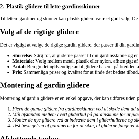
2. Plastik glidere til lette gardinsskinner
Til lettere gardiner og skinner kan plastik glidere være et godt valg. 
Valg af de rigtige glidere
Det er vigtigt at vælge de rigtige gardin glidere, der passer til din gar
Størrelse:
Sørg for, at gliderne passer til din gardinsskinne og er 
Materiale:
Vælg mellem metal, plastik eller nylon, afhængigt af
Antal:
Beregn det nødvendige antal glidere baseret på bredden af
Pris:
Sammenlign priser og kvalitet for at finde det bedste tilbud.
Montering af gardin glidere
Montering af gardin glidere er en enkel opgave, der kan udføres uden prof
Fjern de gamle glidere fra gardinsskinnen ved at skyde dem ud af
Mål afstanden mellem hvert gliderhul på gardinskinne for at plac
Monter de nye glidere ved at indsætte dem i gliderhullerne og si
Test bevægelsen af gardinerne for at sikre, at gliderne fungerer k
Afsluttende tanker