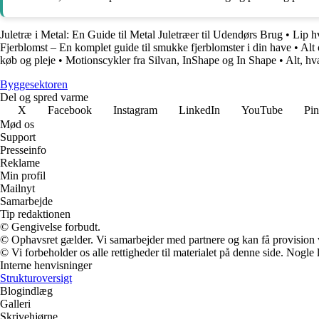
Juletræ i Metal: En Guide til Metal Juletræer til Udendørs Brug
•
Lip hv
Fjerblomst – En komplet guide til smukke fjerblomster i din have
•
Alt
køb og pleje
•
Motionscykler fra Silvan, InShape og In Shape
•
Alt, hv
Byggesektoren
Del og spred varme
X
Facebook
Instagram
LinkedIn
YouTube
Pin
Mød os
Support
Presseinfo
Reklame
Min profil
Mailnyt
Samarbejde
Tip redaktionen
© Gengivelse forbudt.
© Ophavsret gælder. Vi samarbejder med partnere og kan få provision
© Vi forbeholder os alle rettigheder til materialet på denne side. Nogle
Interne henvisninger
Strukturoversigt
Blogindlæg
Galleri
Skrivehjørne