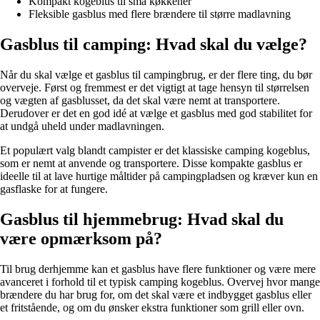
Kompakt kogeblus til små køkkener
Fleksible gasblus med flere brændere til større madlavning
Gasblus til camping: Hvad skal du vælge?
Når du skal vælge et gasblus til campingbrug, er der flere ting, du bør
overveje. Først og fremmest er det vigtigt at tage hensyn til størrelsen
og vægten af gasblusset, da det skal være nemt at transportere.
Derudover er det en god idé at vælge et gasblus med god stabilitet for
at undgå uheld under madlavningen.
Et populært valg blandt campister er det klassiske camping kogeblus,
som er nemt at anvende og transportere. Disse kompakte gasblus er
ideelle til at lave hurtige måltider på campingpladsen og kræver kun en
gasflaske for at fungere.
Gasblus til hjemmebrug: Hvad skal du
være opmærksom på?
Til brug derhjemme kan et gasblus have flere funktioner og være mere
avanceret i forhold til et typisk camping kogeblus. Overvej hvor mange
brændere du har brug for, om det skal være et indbygget gasblus eller
et fritstående, og om du ønsker ekstra funktioner som grill eller ovn.