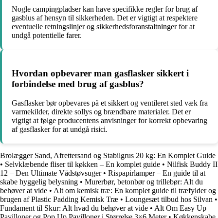
Nogle campingpladser kan have specifikke regler for brug af
gasblus af hensyn til sikkerheden. Det er vigtigt at respektere
eventuelle retningslinjer og sikkerhedsforanstaltninger for at
undgå potentielle farer.
Hvordan opbevarer man gasflasker sikkert i
forbindelse med brug af gasblus?
Gasflasker bør opbevares på et sikkert og ventileret sted væk fra
varmekilder, direkte sollys og brændbare materialer. Det er
vigtigt at følge producentens anvisninger for korrekt opbevaring
af gasflasker for at undgå risici.
Brolægger Sand, Afrettersand og Stabilgrus 20 kg: En Komplet Guide
•
Selvklæbende fliser til køkken – En komplet guide
•
Nilfisk Buddy II
12 – Den Ultimate Vådstøvsuger
•
Rispapirlamper – En guide til at
skabe hyggelig belysning
•
Murerbør, betonbør og trillebør: Alt du
behøver at vide
•
Alt om kemisk træ: En komplet guide til træfylder og
brugen af Plastic Padding Kemisk Træ
•
Loungesæt tilbud hos Silvan
•
Fundament til Skur: Alt hvad du behøver at vide
•
Alt Om Easy Up
Pavilloner og Pop Up Pavilloner i Størrelse 3×6 Meter
•
Køkkenskabe