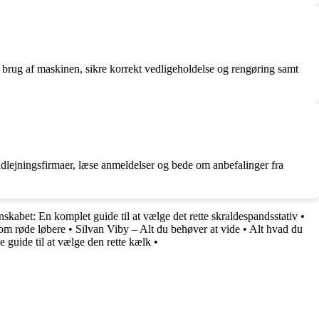
t brug af maskinen, sikre korrekt vedligeholdelse og rengøring samt
 udlejningsfirmaer, læse anmeldelser og bede om anbefalinger fra
enskabet: En komplet guide til at vælge det rette skraldespandsstativ
•
om røde løbere
•
Silvan Viby – Alt du behøver at vide
•
Alt hvad du
e guide til at vælge den rette kælk
•