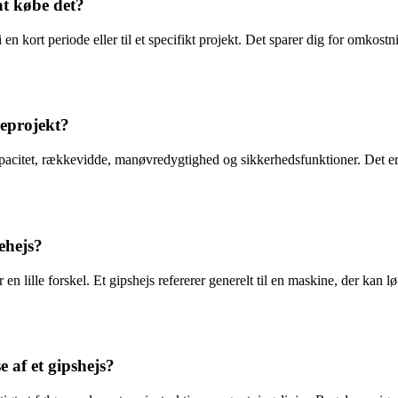
 at købe det?
 i en kort periode eller til et specifikt projekt. Det sparer dig for om
geprojekt?
apacitet, rækkevidde, manøvredygtighed og sikkerhedsfunktioner. Det er 
ehejs?
n lille forskel. Et gipshejs refererer generelt til en maskine, der kan lø
 af et gipshejs?