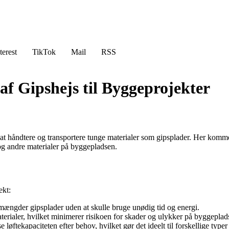
terest
TikTok
Mail
RSS
af Gipshejs til Byggeprojekter
 at håndtere og transportere tunge materialer som gipsplader. Her kommer
r og andre materialer på byggepladsen.
ekt:
 mængder gipsplader uden at skulle bruge unødig tid og energi.
materialer, hvilket minimerer risikoen for skader og ulykker på byggeplad
 løftekapaciteten efter behov, hvilket gør det ideelt til forskellige typer 