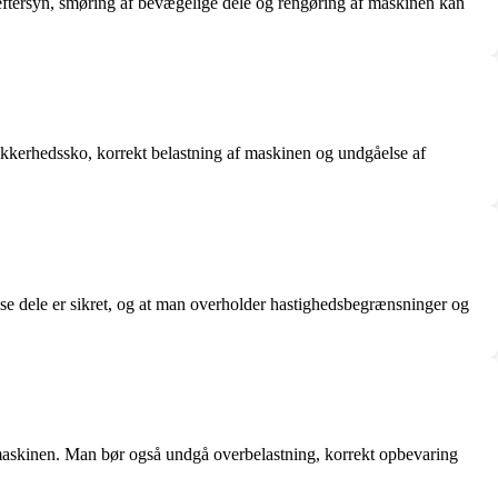
ig eftersyn, smøring af bevægelige dele og rengøring af maskinen kan
 sikkerhedssko, korrekt belastning af maskinen og undgåelse af
 løse dele er sikret, og at man overholder hastighedsbegrænsninger og
f maskinen. Man bør også undgå overbelastning, korrekt opbevaring