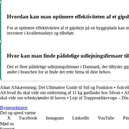
Hvordan kan man optimere effektiviteten af et gips
For at optimere effektiviteten af et gipshejs på en byggeplads kan 
investere i kvalitetsudstyr og tilbehør.
Hvor kan man finde pålidelige udlejningsfirmaer ti
Der er flere pålidelige udlejningsfirmaer i Danmark, der tilbyder g
andre i branchen for at finde det rette firma til dine behov.
Altan Afskærmning: Det Ultimative Guide til Stil og Funktion
•
Solcel
Alt hvad du skal vide om ombytning af 11 kg gasflaske hos Silvan
•
Al
skal vide om whiskytønder til haven
•
Leje af Trappesækkevogn – Din G
Byggesektoren
Del og spred varme
X
Facebook
Instagram
LinkedIn
YouTube
Pin
Mød os
Support