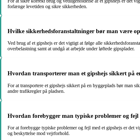
For at sikre korrekt brug og vedligeholdelse af et gipshejs er det v
forlænge levetiden og sikre sikkerheden.
Hvilke sikkerhedsforanstaltninger bør man være o
Ved brug af et gipshejs er det vigtigt at følge alle sikkerhedsforan
overbelastning samt at undgå at arbejde under løftede gipsplader.
Hvordan transporterer man et gipshejs sikkert på 
For at transportere et gipshejs sikkert på en byggeplads bør man sik
andre trafikregler på pladsen.
Hvordan forebygger man typiske problemer og fejl 
For at forebygge typiske problemer og fejl med et gipshejs er det 
og beskyttelse mod vejrforhold.