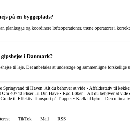
hejs på en byggeplads?
man planlægge og koordinere løfteoperationer, træne operatører i korrek
l gipshejse i Danmark?
ipshejse til leje. Det anbefales at undersøge og sammenligne forskellige
le Springvand til Haven: Alt du behøver at vide
•
Affaldsstativ til køkk
t Om 40×40 Fliser Til Din Have
•
Rød Løber – Alt du behøver at vide 
uide til Effektiv Transport på Trapper
•
Kælk til børn – Den ultimativ
terest
TikTok
Mail
RSS