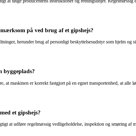
igtigt at følge producentens instruktioner og retningslinjer. Regelmæss
pmærksom på ved brug af et gipshejs?
staltninger, herunder brug af personligt beskyttelsesudstyr som hjelm og
en byggeplads?
re, at maskinen er korrekt fastgjort på en egnet transportenhed, at alle
med et gipshejs?
vigtigt at udføre regelmæssig vedligeholdelse, inspektion og smøring a