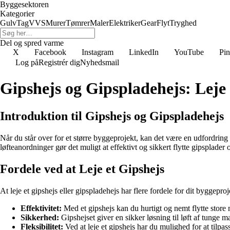
Byggesektoren
Kategorier
Gulv
Tag
VVS
Murer
Tømrer
Maler
Elektriker
Gear
Flyt
Tryghed
Del og spred varme
X
Facebook
Instagram
LinkedIn
YouTube
Pin
Log på
Registrér dig
Nyhedsmail
Gipshejs og Gipspladehejs: Leje 
Introduktion til Gipshejs og Gipspladehejs
Når du står over for et større byggeprojekt, kan det være en udfordring
løfteanordninger gør det muligt at effektivt og sikkert flytte gipsplade
Fordele ved at Leje et Gipshejs
At leje et gipshejs eller gipspladehejs har flere fordele for dit byggeproj
Effektivitet:
Med et gipshejs kan du hurtigt og nemt flytte store
Sikkerhed:
Gipshejset giver en sikker løsning til løft af tunge 
Fleksibilitet:
Ved at leje et gipshejs har du mulighed for at tilpasse