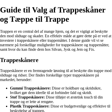
Guide til Valg af Trappeskåner
og Tæppe til Trappe
Trappen er en central del af mange hjem, og det er vigtigt at beskytte
den mod slidtage og skader. En effektiv måde at gøre dette på er ved at
investere i trappeskånere eller trappemåtter. I denne guide vil vi se
nærmere på forskellige muligheder for trappeskånere og trappemåtter,
samt hvor du kan finde dem hos Silvan, Jysk og Jem og Fix.
Trappeskånere
Trappeskånere er en fremragende løsning til at beskytte din trappe mod
slidtage og ridser. Der findes forskellige typer trappeskånere på
markedet, herunder:
Gummi Trappeskånere:
Disse er holdbare og skridsikre,
hvilket gør dem ideelle til at forhindre fald og skridt.
Stof Trappeskånere:
Disse tilføjer et æstetisk touch til din
trappe og er lette at rengøre.
Plastik Trappeskånere:
Disse er budgetvenlige og effektive til
beskyttelse af trappen.