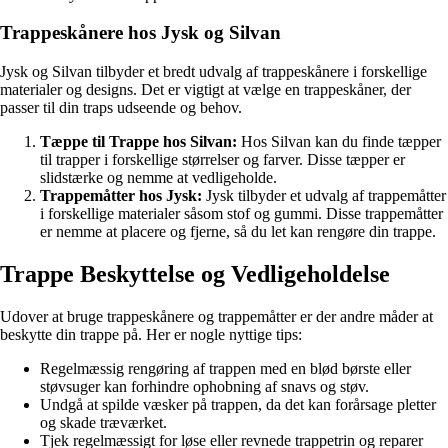
Trappeskånere hos Jysk og Silvan
Jysk og Silvan tilbyder et bredt udvalg af trappeskånere i forskellige
materialer og designs. Det er vigtigt at vælge en trappeskåner, der
passer til din traps udseende og behov.
Tæppe til Trappe hos Silvan:
Hos Silvan kan du finde tæpper
til trapper i forskellige størrelser og farver. Disse tæpper er
slidstærke og nemme at vedligeholde.
Trappemåtter hos Jysk:
Jysk tilbyder et udvalg af trappemåtter
i forskellige materialer såsom stof og gummi. Disse trappemåtter
er nemme at placere og fjerne, så du let kan rengøre din trappe.
Trappe Beskyttelse og Vedligeholdelse
Udover at bruge trappeskånere og trappemåtter er der andre måder at
beskytte din trappe på. Her er nogle nyttige tips:
Regelmæssig rengøring af trappen med en blød børste eller
støvsuger kan forhindre ophobning af snavs og støv.
Undgå at spilde væsker på trappen, da det kan forårsage pletter
og skade træværket.
Tjek regelmæssigt for løse eller revnede trappetrin og reparer