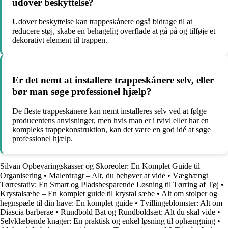
udover beskyttelse?
Udover beskyttelse kan trappeskånere også bidrage til at
reducere støj, skabe en behagelig overflade at gå på og tilføje et
dekorativt element til trappen.
Er det nemt at installere trappeskånere selv, eller
bør man søge professionel hjælp?
De fleste trappeskånere kan nemt installeres selv ved at følge
producentens anvisninger, men hvis man er i tvivl eller har en
kompleks trappekonstruktion, kan det være en god idé at søge
professionel hjælp.
Silvan Opbevaringskasser og Skoreoler: En Komplet Guide til
Organisering
•
Malerdragt – Alt, du behøver at vide
•
Væghængt
Tørrestativ: En Smart og Pladsbesparende Løsning til Tørring af Tøj
•
Krystalsæbe – En komplet guide til krystal sæbe
•
Alt om stolper og
hegnspæle til din have: En komplet guide
•
Tvillingeblomster: Alt om
Diascia barberae
•
Rundbold Bat og Rundboldsæt: Alt du skal vide
•
Selvklæbende knager: En praktisk og enkel løsning til ophængning
•